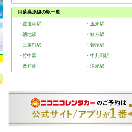
阿蘇高原線の駅一覧
・
豊後荻駅
・
玉来駅
・
朝地駅
・
緒方駅
・
三重町駅
・
菅尾駅
・
竹中駅
・
中判田駅
・
敷戸駅
・
滝尾駅