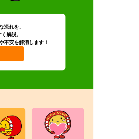
な流れを、
すく解説。
や不安を解消します！