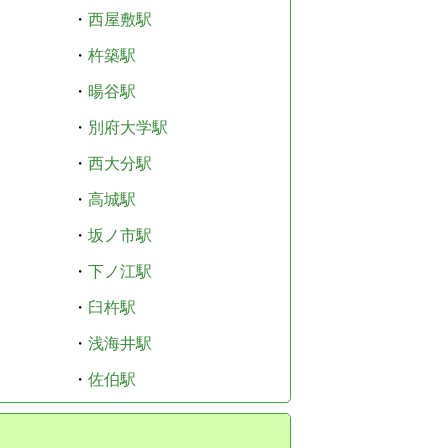
・
西屋敷駅
・
杵築駅
・
暘谷駅
・
別府大学駅
・
西大分駅
・
高城駅
・
坂ノ市駅
・
下ノ江駅
・
臼杵駅
・
浅海井駅
・
佐伯駅