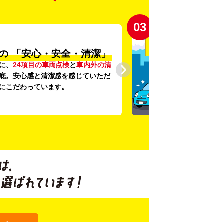
03
の
「安心・安全・清潔」
に、
24項目の車両点検
と
車内外の清
底。安心感と清潔感を感じていただ
にこだわっています。