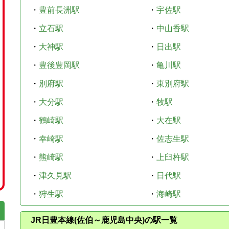
・
豊前長洲駅
・
宇佐駅
・
立石駅
・
中山香駅
・
大神駅
・
日出駅
・
豊後豊岡駅
・
亀川駅
・
別府駅
・
東別府駅
・
大分駅
・
牧駅
・
鶴崎駅
・
大在駅
・
幸崎駅
・
佐志生駅
・
熊崎駅
・
上臼杵駅
・
津久見駅
・
日代駅
・
狩生駅
・
海崎駅
JR日豊本線(佐伯～鹿児島中央)の駅一覧