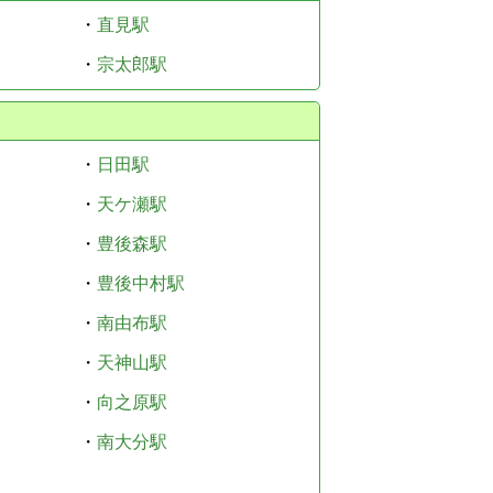
・
直見駅
・
宗太郎駅
・
日田駅
・
天ケ瀬駅
・
豊後森駅
・
豊後中村駅
・
南由布駅
・
天神山駅
・
向之原駅
・
南大分駅