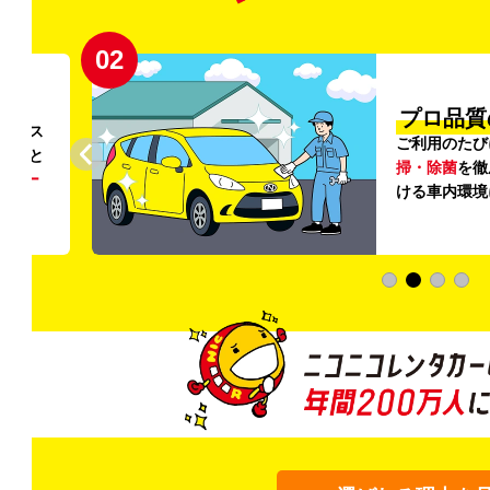
02
円〜
プロ品質
リンス
ご利用のたび
ること
掃・除菌
を徹
う
リー
ける車内環境