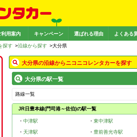
ご利用案内
キャンペーン
選ばれる理由
よくある
を探す
>
沿線から探す
>
大分県
大分県の沿線からニコニコレンタカーを探す
大分県の駅一覧
JR日豊本線(門司港～佐伯)の駅一覧
・
中津駅
・
東中津駅
・
天津駅
・
豊前善光寺駅