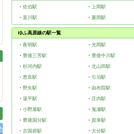
・
佐伯駅
・
上岡駅
・
直川駅
・
重岡駅
ゆふ高原線の駅一覧
・
夜明駅
・
光岡駅
・
豊後三芳駅
・
豊後中川駅
・
杉河内駅
・
北山田駅
・
恵良駅
・
引治駅
・
野矢駅
・
由布院駅
・
湯平駅
・
庄内駅
・
小野屋駅
・
鬼瀬駅
・
豊後国分駅
・
賀来駅
・
古国府駅
・
大分駅