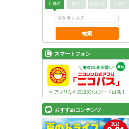
店舗名
駅名
新幹線名
空港名
検索
スマートフォン
⇒ アプリなら最短3分スピード出発！
おすすめコンテンツ