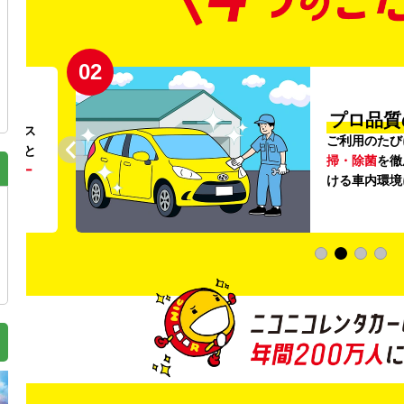
02
円〜
プロ品質
リンス
ご利用のたび
ること
掃・除菌
を徹
う
リー
ける車内環境