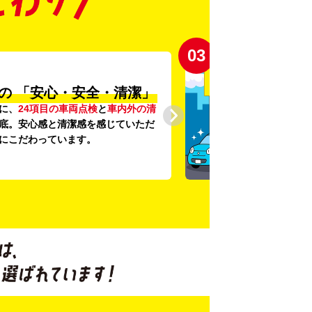
03
の
「安心・安全・清潔」
に、
24項目の車両点検
と
車内外の清
底。安心感と清潔感を感じていただ
にこだわっています。