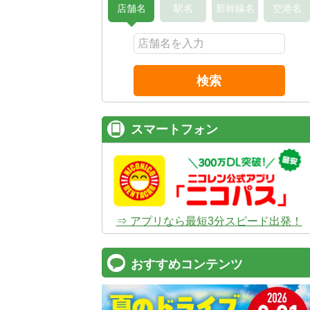
店舗名
駅名
新幹線名
空港名
検索
コスパ最強！
12時間 2,525
安さのヒミツは、
ムダのない仕組み
。ガソ
タンドや整備工場の既存インフラを活用す
スマートフォン
でコストを削減し、12時間2,525円～とい
ズナブルな価格を実現
しています。
⇒ アプリなら最短3分スピード出発！
おすすめコンテンツ