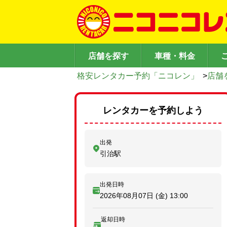
店舗を探す
車種・料金
格安レンタカー予約「ニコレン」
>
店舗
レンタカーを予約しよう
出発
引治駅
出発日時
2026年08月07日 (金)
13:00
返却日時