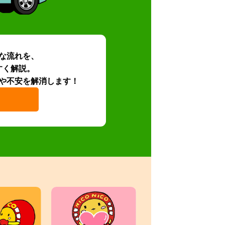
な流れを、
すく解説。
や不安を解消します！