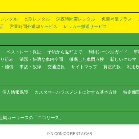
ドレンタル
長期レンタル
深夜時間帯レンタル
免責補償プラス
証
営業時間外返却サービス
レッカー搬送サービス
内
ベストレート保証
予約から返却まで
利用シーン別ガイド
車
取り組み
清潔・快適な車内空間
徹底した車両点検
新しいクルマ
険・補償
事故・故障
交通違反
サイトマップ
貸渡約款
利用
個人情報保護
カスタマーハラスメントに対する基本方針
特定商
短期カーリースの「ニコリース」
© NICONICO RENT A CAR