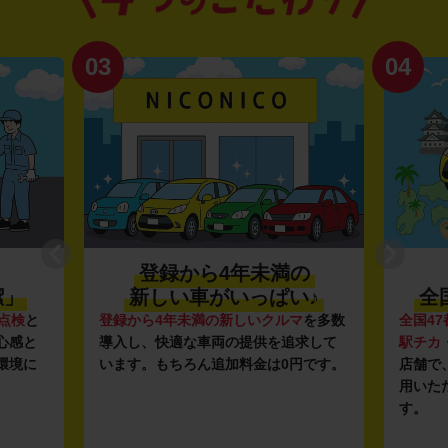
03
04
登録から4年未満の
潔」
新しい車がいっぱい♪
全
点検
と
登録から4年未満の新しいクルマ
を多数
全国47
心感と
導入し、快適な車両の提供を追求して
駅チカ
環境に
います。もちろん追加料金は0円です。
店舗で
用いた
す。