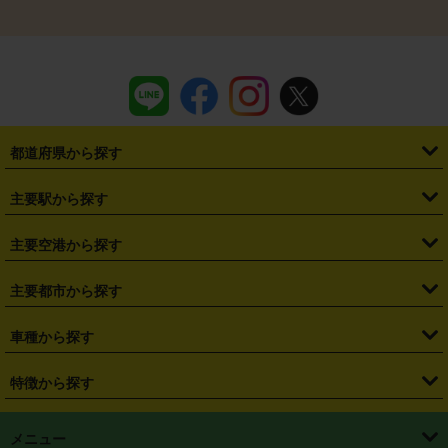
都道府県から探す
・
北海道
・
青森県
・
岩手県
・
宮城県
・
秋田県
・
山形県
主要駅から探す
・
福島県
・
東京都
・
神奈川県
・
埼玉県
・
千葉県
・
茨城県
・
札幌駅
・
仙台駅
・
新宿駅
・
池袋駅
・
渋谷駅
・
東京駅
主要空港から探す
・
栃木県
・
群馬県
・
山梨県
・
愛知県
・
静岡県
・
岐阜県
・
横浜駅
・
川崎駅
・
大宮駅
・
西船橋駅
・
柏駅
・
名古屋駅
・
新千歳空港
・
仙台空港
主要都市から探す
・
長野県
・
新潟県
・
富山県
・
石川県
・
福井県
・
大阪府
・
大阪駅
・
難波駅
・
三宮駅
・
京都駅
・
広島駅
・
博多駅
・
成田空港
・
羽田空港
・
兵庫県
・
京都府
・
滋賀県
・
和歌山県
・
奈良県
・
三重県
・
札幌市
・
仙台市
車種から探す
・
熊本駅
・
那覇空港駅
・
中部国際空港セントレア
・
関西国際空港
・
鳥取県
・
島根県
・
岡山県
・
広島県
・
山口県
・
徳島県
・
千葉市
・
さいたま市
・
軽自動車
・
コンパクトカー
・
ステーションワゴン・セダン
特徴から探す
・
大阪国際空港（伊丹空港）
・
神戸空港
・
香川県
・
愛媛県
・
高知県
・
福岡県
・
佐賀県
・
長崎県
・
横浜市
・
川崎市
・
ミニバン・ワンボックス
・
高級ミニバン・ワンボックス
・
SUV
・
岡山空港
・
徳島空港
・
ハイブリッド
・
宅配レンタカー
・
ETCカードレンタル
・
熊本県
・
大分県
・
宮崎県
・
鹿児島県
・
沖縄県
・
相模原市
・
新潟市
メニュー
・
軽トラック・商用バン