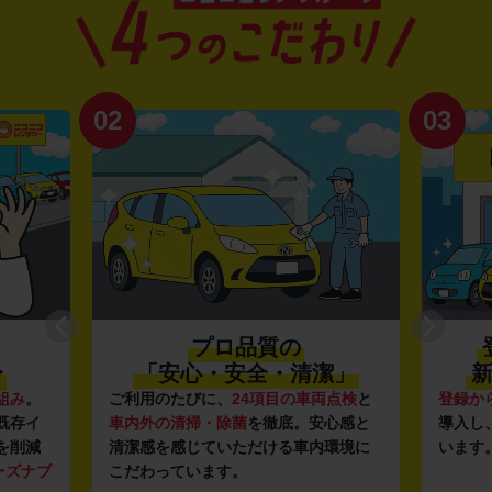
02
03
プロ品質の
〜
「安心・安全・清潔」
新
組み
。
ご利用のたびに、
24項目の車両点検
と
登録か
既存イ
車内外の清掃・除菌
を徹底。安心感と
導入し
を削減
清潔感を感じていただける車内環境に
います
ーズナブ
こだわっています。