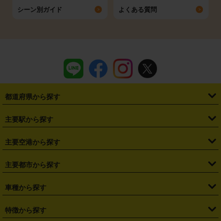
シーン別ガイド
よくある質問
都道府県から探す
・
北海道
・
青森県
・
岩手県
・
宮城県
・
秋田県
・
山形県
主要駅から探す
・
福島県
・
東京都
・
神奈川県
・
埼玉県
・
千葉県
・
茨城県
・
札幌駅
・
仙台駅
・
新宿駅
・
池袋駅
・
渋谷駅
・
東京駅
主要空港から探す
・
栃木県
・
群馬県
・
山梨県
・
愛知県
・
静岡県
・
岐阜県
・
横浜駅
・
川崎駅
・
大宮駅
・
西船橋駅
・
柏駅
・
名古屋駅
・
新千歳空港
・
仙台空港
主要都市から探す
・
長野県
・
新潟県
・
富山県
・
石川県
・
福井県
・
大阪府
・
大阪駅
・
難波駅
・
三宮駅
・
京都駅
・
広島駅
・
博多駅
・
成田空港
・
羽田空港
・
兵庫県
・
京都府
・
滋賀県
・
和歌山県
・
奈良県
・
三重県
・
札幌市
・
仙台市
車種から探す
・
熊本駅
・
那覇空港駅
・
中部国際空港セントレア
・
関西国際空港
・
鳥取県
・
島根県
・
岡山県
・
広島県
・
山口県
・
徳島県
・
千葉市
・
さいたま市
・
軽自動車
・
コンパクトカー
・
ステーションワゴン・セダン
特徴から探す
・
大阪国際空港（伊丹空港）
・
神戸空港
・
香川県
・
愛媛県
・
高知県
・
福岡県
・
佐賀県
・
長崎県
・
横浜市
・
川崎市