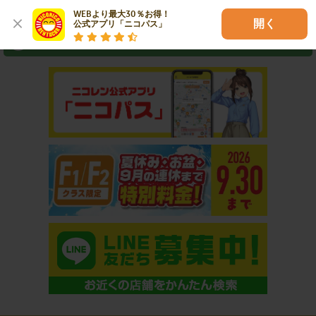
⇒ アプリなら最短3分スピード出発！
WEBより最大30％お得！

開く
公式アプリ「ニコパス」
おすすめコンテンツ