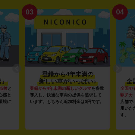
03
04
登録から4年未満の
潔」
新しい車がいっぱい♪
全
点検
と
登録から4年未満の新しいクルマ
を多数
全国47
心感と
導入し、快適な車両の提供を追求して
駅チカ
環境に
います。もちろん追加料金は0円です。
店舗で
用いた
す。