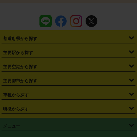
都道府県から探す
・
北海道
・
青森県
・
岩手県
・
宮城県
・
秋田県
・
山形県
主要駅から探す
・
福島県
・
東京都
・
神奈川県
・
埼玉県
・
千葉県
・
茨城県
・
札幌駅
・
仙台駅
・
新宿駅
・
池袋駅
・
渋谷駅
・
東京駅
主要空港から探す
・
栃木県
・
群馬県
・
山梨県
・
愛知県
・
静岡県
・
岐阜県
・
横浜駅
・
川崎駅
・
大宮駅
・
西船橋駅
・
柏駅
・
名古屋駅
・
新千歳空港
・
仙台空港
主要都市から探す
・
長野県
・
新潟県
・
富山県
・
石川県
・
福井県
・
大阪府
・
大阪駅
・
難波駅
・
三宮駅
・
京都駅
・
広島駅
・
博多駅
・
成田空港
・
羽田空港
・
兵庫県
・
京都府
・
滋賀県
・
和歌山県
・
奈良県
・
三重県
・
札幌市
・
仙台市
車種から探す
・
熊本駅
・
那覇空港駅
・
中部国際空港セントレア
・
関西国際空港
・
鳥取県
・
島根県
・
岡山県
・
広島県
・
山口県
・
徳島県
・
千葉市
・
さいたま市
・
軽自動車
・
コンパクトカー
・
ステーションワゴン・セダン
特徴から探す
・
大阪国際空港（伊丹空港）
・
神戸空港
・
香川県
・
愛媛県
・
高知県
・
福岡県
・
佐賀県
・
長崎県
・
横浜市
・
川崎市
・
ミニバン・ワンボックス
・
高級ミニバン・ワンボックス
・
SUV
・
岡山空港
・
徳島空港
・
ハイブリッド
・
宅配レンタカー
・
ETCカードレンタル
・
熊本県
・
大分県
・
宮崎県
・
鹿児島県
・
沖縄県
・
相模原市
・
新潟市
メニュー
・
軽トラック・商用バン
・
福岡空港
・
鹿児島空港
・
長期レンタル
・
深夜時間帯レンタル
・
免責補償プラス
・
静岡市
・
浜松市