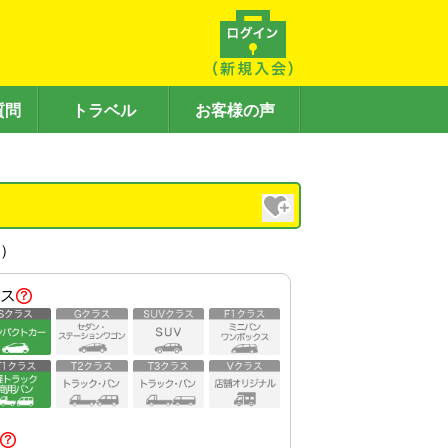
質問
トラベル
お客様の声
内）
ス