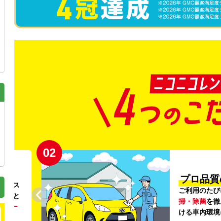
02
円〜
プロ品質
リンス
ご利用のたび
ること
掃・除菌
を徹
う
リー
ける車内環境