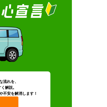
な流れを、
すく解説。
や不安を解消します！