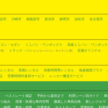
浜市
川崎市
相模原市
新潟市
静岡市
浜松市
名古屋市
ワゴン・セダン
ミニバン・ワンボックス
高級ミニバン・ワンボック
トラック・バン
店舗オリジナル
等)
(ハイエースバン・キャラバン等)
ドレンタル
長期レンタル
深夜時間帯レンタル
免責補償プラス
証
営業時間外返却サービス
レッカー搬送サービス
内
ベストレート保証
予約から返却まで
利用シーン別ガイド
車
取り組み
清潔・快適な車内空間
徹底した車両点検
新しいクルマ
険・補償
事故・故障
交通違反
サイトマップ
貸渡約款
利用