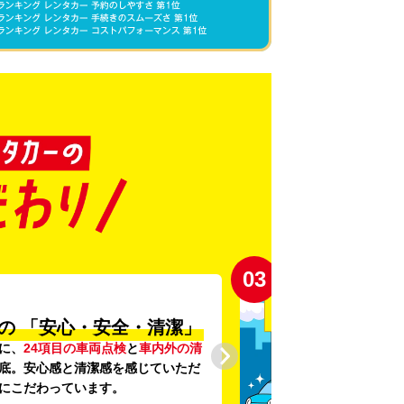
03
の
「安心・安全・清潔」
に、
24項目の車両点検
と
車内外の清
底。安心感と清潔感を感じていただ
にこだわっています。