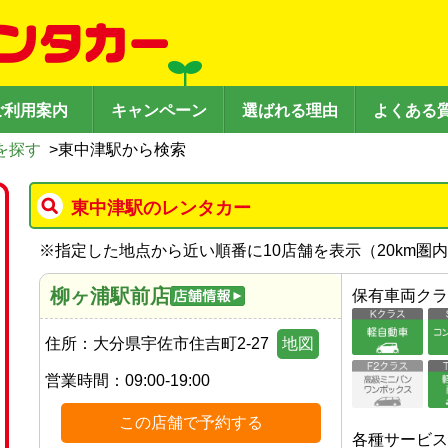
ご利用案内
キャンペーン
選ばれる理由
よくある
を探す
>
東中津駅から検索
東中津駅のレンタカー
※
指定した地点から近い順番に10店舗を表示（
20
km圏
柳ヶ浦駅前店
保有車両クラ
住所：
大分県宇佐市住吉町2-27
地図
営業時間：
09:00-19:00
この店舗で予約する
各種サービス