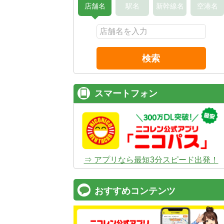
店舗名
駅名
新幹線名
空港名
検索
スマートフォン
⇒ アプリなら最短3分スピード出発！
コスパ最強！
12時間 2,525
安さのヒミツは、
ムダのない仕組み
。ガソ
おすすめコンテンツ
タンドや整備工場の既存インフラを活用す
でコストを削減し、12時間2,525円～とい
ズナブルな価格を実現
しています。