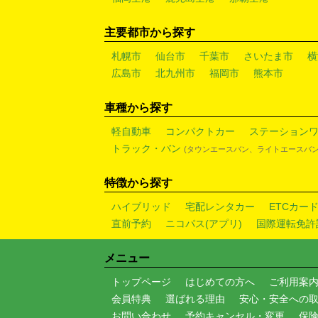
主要都市から探す
札幌市
仙台市
千葉市
さいたま市
横
広島市
北九州市
福岡市
熊本市
車種から探す
軽自動車
コンパクトカー
ステーション
トラック・バン
(タウンエースバン、ライトエースバン
特徴から探す
ハイブリッド
宅配レンタカー
ETCカー
直前予約
ニコパス(アプリ)
国際運転免許
メニュー
トップページ
はじめての方へ
ご利用案
会員特典
選ばれる理由
安心・安全への
お問い合わせ
予約キャンセル・変更
保