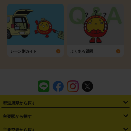
シーン別ガイド
よくある質問
都道府県から探す
・
北海道
・
青森県
・
岩手県
・
宮城県
・
秋田県
・
山形県
主要駅から探す
・
福島県
・
東京都
・
神奈川県
・
埼玉県
・
千葉県
・
茨城県
・
札幌駅
・
仙台駅
・
新宿駅
・
池袋駅
・
渋谷駅
・
東京駅
主要空港から探す