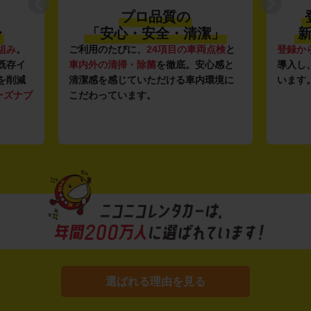
プロ品質の
〜
「安心・安全・清潔」
新
組み
。
ご利用のたびに、
24項目の車両点検
と
登録か
既存イ
車内外の清掃・除菌
を徹底。安心感と
導入し
を削減
清潔感を感じていただける車内環境に
います
ーズナブ
こだわっています。
選ばれる理由を見る