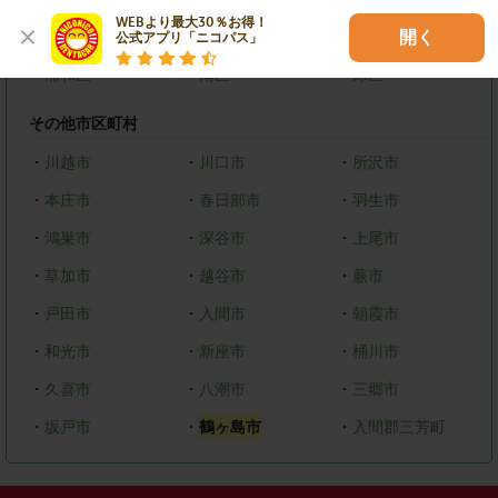
WEBより最大30％お得！

・
西区
・
北区
・
見沼区
開く
公式アプリ「ニコパス」
・
浦和区
・
南区
・
緑区
その他市区町村
・
川越市
・
川口市
・
所沢市
・
本庄市
・
春日部市
・
羽生市
・
鴻巣市
・
深谷市
・
上尾市
・
草加市
・
越谷市
・
蕨市
・
戸田市
・
入間市
・
朝霞市
・
和光市
・
新座市
・
桶川市
・
久喜市
・
八潮市
・
三郷市
・
坂戸市
・
鶴ヶ島市
・
入間郡三芳町