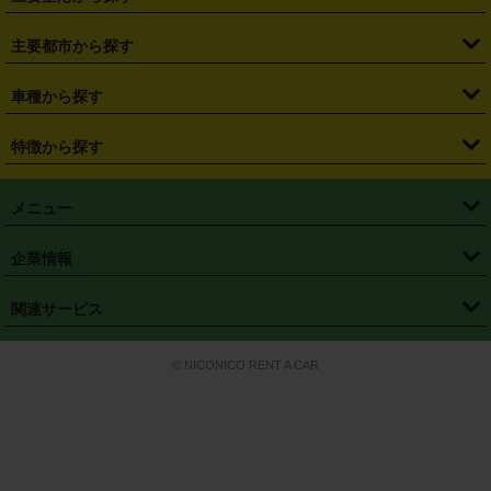
・
栃木県
・
群馬県
・
山梨県
・
愛知県
・
静岡県
・
岐阜県
・
横浜駅
・
川崎駅
・
大宮駅
・
西船橋駅
・
柏駅
・
名古屋駅
・
新千歳空港
・
仙台空港
主要都市から探す
・
長野県
・
新潟県
・
富山県
・
石川県
・
福井県
・
大阪府
・
大阪駅
・
難波駅
・
三宮駅
・
京都駅
・
広島駅
・
博多駅
・
成田空港
・
羽田空港
・
兵庫県
・
京都府
・
滋賀県
・
和歌山県
・
奈良県
・
三重県
・
札幌市
・
仙台市
車種から探す
・
熊本駅
・
那覇空港駅
・
中部国際空港セントレア
・
関西国際空港
・
鳥取県
・
島根県
・
岡山県
・
広島県
・
山口県
・
徳島県
・
千葉市
・
さいたま市
・
軽自動車
・
コンパクトカー
・
ステーションワゴン・セダン
特徴から探す
・
大阪国際空港（伊丹空港）
・
神戸空港
・
香川県
・
愛媛県
・
高知県
・
福岡県
・
佐賀県
・
長崎県
・
横浜市
・
川崎市
・
ミニバン・ワンボックス
・
高級ミニバン・ワンボックス
・
SUV
・
岡山空港
・
徳島空港
・
ハイブリッド
・
宅配レンタカー
・
ETCカードレンタル
・
熊本県
・
大分県
・
宮崎県
・
鹿児島県
・
沖縄県
・
相模原市
・
新潟市
メニュー
・
軽トラック・商用バン
・
福岡空港
・
鹿児島空港
・
長期レンタル
・
深夜時間帯レンタル
・
免責補償プラス
・
静岡市
・
浜松市
・
・
トラック・バン
トップページ
・
はじめての方へ
・
ご利用案内
(タウンエースバン、ライトエースバン等)
企業情報
・
那覇空港
・
パーフェクト補償
・
スタッドレスタイヤ
・
直前予約
・
名古屋市
・
京都市
・
・
トラック・バン
ベストレート保証
・
予約から返却まで
・
・
店舗オリジナル
利用シーン別ガイ
(ハイエースバン・キャラバン等)
・
・
ニコパス(アプリ)
会社概要
・
ニュース
・
国際運転免許証
・
フランチャイズ募集
・
営業時間外返却サービス
・
個人情報保護
関連サービス
・
大阪市
・
堺市
ド
・
・
レッカー搬送サービス
カスタマーハラスメントに対する基本方針
・
神戸市
・
岡山市
・
・
車種・料金
カーリースなら「定額ニコノリパック」
・
店舗を探す
・
キャンペーン
© NICONICO RENT A CAR
・
特定商取引法に基づく表記
・
旅行業約款
・
広島市
・
北九州市
・
・
会員特典
超短期カーリースの「ニコリース」
・
選ばれる理由
・
安心・安全への取
り組み
・
福岡市
・
熊本市
・
清潔・快適な車内
・
徹底した車両点検
・
新しいクルマ
空間