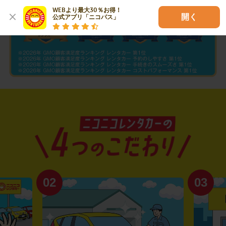
WEBより最大30％お得！

開く
公式アプリ「ニコパス」
02
03