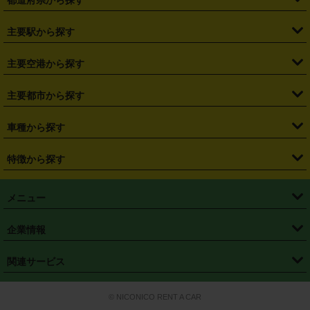
・
北海道
・
青森県
・
岩手県
・
宮城県
・
秋田県
・
山形県
主要駅から探す
・
福島県
・
東京都
・
神奈川県
・
埼玉県
・
千葉県
・
茨城県
・
札幌駅
・
仙台駅
・
新宿駅
・
池袋駅
・
渋谷駅
・
東京駅
主要空港から探す
・
栃木県
・
群馬県
・
山梨県
・
愛知県
・
静岡県
・
岐阜県
・
横浜駅
・
川崎駅
・
大宮駅
・
西船橋駅
・
柏駅
・
名古屋駅
・
新千歳空港
・
仙台空港
主要都市から探す
・
長野県
・
新潟県
・
富山県
・
石川県
・
福井県
・
大阪府
・
大阪駅
・
難波駅
・
三宮駅
・
京都駅
・
広島駅
・
博多駅
・
成田空港
・
羽田空港
・
兵庫県
・
京都府
・
滋賀県
・
和歌山県
・
奈良県
・
三重県
・
札幌市
・
仙台市
車種から探す
・
熊本駅
・
那覇空港駅
・
中部国際空港セントレア
・
関西国際空港
・
鳥取県
・
島根県
・
岡山県
・
広島県
・
山口県
・
徳島県
・
千葉市
・
さいたま市
・
軽自動車
・
コンパクトカー
・
ステーションワゴン・セダン
特徴から探す
・
大阪国際空港（伊丹空港）
・
神戸空港
・
香川県
・
愛媛県
・
高知県
・
福岡県
・
佐賀県
・
長崎県
・
横浜市
・
川崎市
・
ミニバン・ワンボックス
・
高級ミニバン・ワンボックス
・
SUV
・
岡山空港
・
徳島空港
・
ハイブリッド
・
宅配レンタカー
・
ETCカードレンタル
・
熊本県
・
大分県
・
宮崎県
・
鹿児島県
・
沖縄県
・
相模原市
・
新潟市
メニュー
・
軽トラック・商用バン
・
福岡空港
・
鹿児島空港
・
長期レンタル
・
深夜時間帯レンタル
・
免責補償プラス
・
静岡市
・
浜松市
・
・
トラック・バン
トップページ
・
はじめての方へ
・
ご利用案内
(タウンエースバン、ライトエースバン等)
企業情報
・
那覇空港
・
パーフェクト補償
・
スタッドレスタイヤ
・
直前予約
・
名古屋市
・
京都市
・
・
トラック・バン
ベストレート保証
・
予約から返却まで
・
・
店舗オリジナル
利用シーン別ガイ
(ハイエースバン・キャラバン等)
・
・
ニコパス(アプリ)
会社概要
・
ニュース
・
国際運転免許証
・
フランチャイズ募集
・
営業時間外返却サービス
・
個人情報保護
関連サービス
・
大阪市
・
堺市
ド
・
・
レッカー搬送サービス
カスタマーハラスメントに対する基本方針
・
神戸市
・
岡山市
・
・
車種・料金
カーリースなら「定額ニコノリパック」
・
店舗を探す
・
キャンペーン
© NICONICO RENT A CAR
・
特定商取引法に基づく表記
・
旅行業約款
・
広島市
・
北九州市
・
・
会員特典
超短期カーリースの「ニコリース」
・
選ばれる理由
・
安心・安全への取