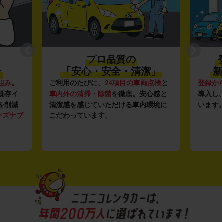
プロ品質の
〜
「安心・安全・清潔」
新
組み
。
ご利用のたびに、
24項目の車両点検
と
登録か
既存イ
車内外の清掃・除菌
を徹底。安心感と
導入し
を削減
清潔感を感じていただける車内環境に
います
ーズナブ
こだわっています。