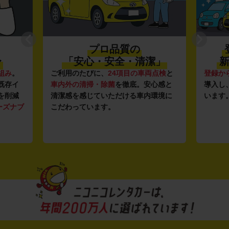
プロ品質の
〜
「安心・安全・清潔」
新
組み
。
ご利用のたびに、
24項目の車両点検
と
登録か
既存イ
車内外の清掃・除菌
を徹底。安心感と
導入し
を削減
清潔感を感じていただける車内環境に
います
ーズナブ
こだわっています。