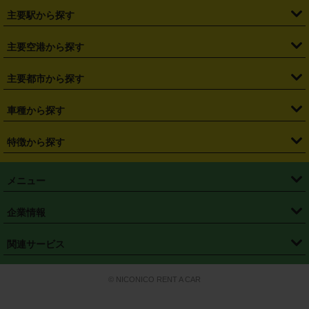
・
北海道
・
青森県
・
岩手県
・
宮城県
・
秋田県
・
山形県
主要駅から探す
・
福島県
・
東京都
・
神奈川県
・
埼玉県
・
千葉県
・
茨城県
・
札幌駅
・
仙台駅
・
新宿駅
・
池袋駅
・
渋谷駅
・
東京駅
主要空港から探す
・
栃木県
・
群馬県
・
山梨県
・
愛知県
・
静岡県
・
岐阜県
・
横浜駅
・
川崎駅
・
大宮駅
・
西船橋駅
・
柏駅
・
名古屋駅
・
新千歳空港
・
仙台空港
主要都市から探す
・
長野県
・
新潟県
・
富山県
・
石川県
・
福井県
・
大阪府
・
大阪駅
・
難波駅
・
三宮駅
・
京都駅
・
広島駅
・
博多駅
・
成田空港
・
羽田空港
・
兵庫県
・
京都府
・
滋賀県
・
和歌山県
・
奈良県
・
三重県
・
札幌市
・
仙台市
車種から探す
・
熊本駅
・
那覇空港駅
・
中部国際空港セントレア
・
関西国際空港
・
鳥取県
・
島根県
・
岡山県
・
広島県
・
山口県
・
徳島県
・
千葉市
・
さいたま市
・
軽自動車
・
コンパクトカー
・
ステーションワゴン・セダン
特徴から探す
・
大阪国際空港（伊丹空港）
・
神戸空港
・
香川県
・
愛媛県
・
高知県
・
福岡県
・
佐賀県
・
長崎県
・
横浜市
・
川崎市
・
ミニバン・ワンボックス
・
高級ミニバン・ワンボックス
・
SUV
・
岡山空港
・
徳島空港
・
ハイブリッド
・
宅配レンタカー
・
ETCカードレンタル
・
熊本県
・
大分県
・
宮崎県
・
鹿児島県
・
沖縄県
・
相模原市
・
新潟市
メニュー
・
軽トラック・商用バン
・
福岡空港
・
鹿児島空港
・
長期レンタル
・
深夜時間帯レンタル
・
免責補償プラス
・
静岡市
・
浜松市
・
・
トラック・バン
トップページ
・
はじめての方へ
・
ご利用案内
(タウンエースバン、ライトエースバン等)
企業情報
・
那覇空港
・
パーフェクト補償
・
スタッドレスタイヤ
・
直前予約
・
名古屋市
・
京都市
・
・
トラック・バン
ベストレート保証
・
予約から返却まで
・
・
店舗オリジナル
利用シーン別ガイ
(ハイエースバン・キャラバン等)
・
・
ニコパス(アプリ)
会社概要
・
ニュース
・
国際運転免許証
・
フランチャイズ募集
・
営業時間外返却サービス
・
個人情報保護
関連サービス
・
大阪市
・
堺市
ド
・
・
レッカー搬送サービス
カスタマーハラスメントに対する基本方針
・
神戸市
・
岡山市
・
・
車種・料金
カーリースなら「定額ニコノリパック」
・
店舗を探す
・
キャンペーン
© NICONICO RENT A CAR
・
特定商取引法に基づく表記
・
旅行業約款
・
広島市
・
北九州市
・
・
会員特典
超短期カーリースの「ニコリース」
・
選ばれる理由
・
安心・安全への取