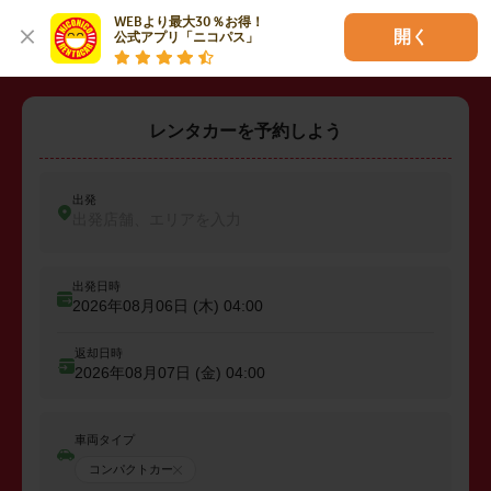
・
坂戸市
・
鶴ヶ島市
・
入間郡三芳町
WEBより最大30％お得！

開く
公式アプリ「ニコパス」
レンタカーを予約しよう
出発
出発店舗、エリアを入力
出発日時
2026年08月06日 (木)
04:00
返却日時
2026年08月07日 (金)
04:00
車両タイプ
コンパクトカー