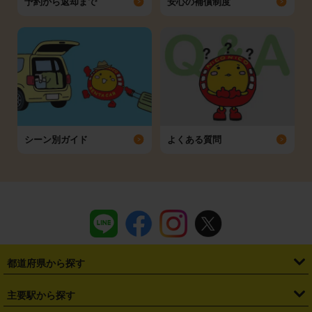
予約から返却まで
安心の補償制度
シーン別ガイド
よくある質問
都道府県から探す
・
北海道
・
青森県
・
岩手県
・
宮城県
・
秋田県
・
山形県
主要駅から探す
・
福島県
・
東京都
・
神奈川県
・
埼玉県
・
千葉県
・
茨城県