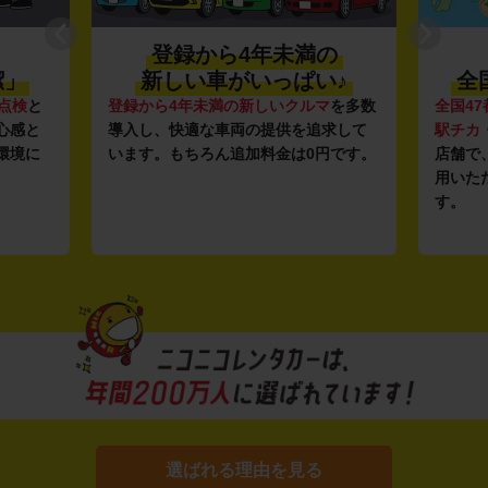
登録から4年未満の
潔」
新しい車がいっぱい♪
全
点検
と
登録から4年未満の新しいクルマ
を多数
全国47
心感と
導入し、快適な車両の提供を追求して
駅チカ
環境に
います。もちろん追加料金は0円です。
店舗で
用いた
す。
選ばれる理由を見る