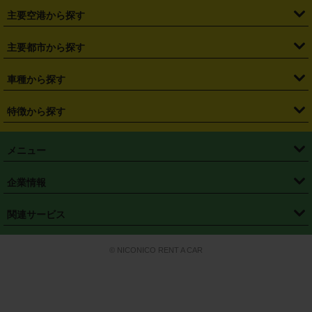
・
札幌駅
・
仙台駅
・
新宿駅
・
池袋駅
・
渋谷駅
・
東京駅
主要空港から探す
・
栃木県
・
群馬県
・
山梨県
・
愛知県
・
静岡県
・
岐阜県
・
横浜駅
・
川崎駅
・
大宮駅
・
西船橋駅
・
柏駅
・
名古屋駅
・
新千歳空港
・
仙台空港
主要都市から探す
・
長野県
・
新潟県
・
富山県
・
石川県
・
福井県
・
大阪府
・
大阪駅
・
難波駅
・
三宮駅
・
京都駅
・
広島駅
・
博多駅
・
成田空港
・
羽田空港
・
兵庫県
・
京都府
・
滋賀県
・
和歌山県
・
奈良県
・
三重県
・
札幌市
・
仙台市
車種から探す
・
熊本駅
・
那覇空港駅
・
中部国際空港セントレア
・
関西国際空港
・
鳥取県
・
島根県
・
岡山県
・
広島県
・
山口県
・
徳島県
・
千葉市
・
さいたま市
・
軽自動車
・
コンパクトカー
・
ステーションワゴン・セダン
特徴から探す
・
大阪国際空港（伊丹空港）
・
神戸空港
・
香川県
・
愛媛県
・
高知県
・
福岡県
・
佐賀県
・
長崎県
・
横浜市
・
川崎市
・
ミニバン・ワンボックス
・
高級ミニバン・ワンボックス
・
SUV
・
岡山空港
・
徳島空港
・
ハイブリッド
・
宅配レンタカー
・
ETCカードレンタル
・
熊本県
・
大分県
・
宮崎県
・
鹿児島県
・
沖縄県
・
相模原市
・
新潟市
メニュー
・
軽トラック・商用バン
・
福岡空港
・
鹿児島空港
・
長期レンタル
・
深夜時間帯レンタル
・
免責補償プラス
・
静岡市
・
浜松市
・
・
トラック・バン
トップページ
・
はじめての方へ
・
ご利用案内
(タウンエースバン、ライトエースバン等)
企業情報
・
那覇空港
・
パーフェクト補償
・
スタッドレスタイヤ
・
直前予約
・
名古屋市
・
京都市
・
・
トラック・バン
ベストレート保証
・
予約から返却まで
・
・
店舗オリジナル
利用シーン別ガイ
(ハイエースバン・キャラバン等)
・
・
ニコパス(アプリ)
会社概要
・
ニュース
・
国際運転免許証
・
フランチャイズ募集
・
営業時間外返却サービス
・
個人情報保護
関連サービス
・
大阪市
・
堺市
ド
・
・
レッカー搬送サービス
カスタマーハラスメントに対する基本方針
・
神戸市
・
岡山市
・
・
車種・料金
カーリースなら「定額ニコノリパック」
・
店舗を探す
・
キャンペーン
© NICONICO RENT A CAR
・
特定商取引法に基づく表記
・
旅行業約款
・
広島市
・
北九州市
・
・
会員特典
超短期カーリースの「ニコリース」
・
選ばれる理由
・
安心・安全への取
り組み
・
福岡市
・
熊本市
・
清潔・快適な車内
・
徹底した車両点検
・
新しいクルマ