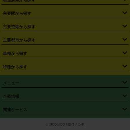
・
北海道
・
青森県
・
岩手県
・
宮城県
・
秋田県
・
山形県
主要駅から探す
・
福島県
・
東京都
・
神奈川県
・
埼玉県
・
千葉県
・
茨城県
・
札幌駅
・
仙台駅
・
新宿駅
・
池袋駅
・
渋谷駅
・
東京駅
主要空港から探す
・
栃木県
・
群馬県
・
山梨県
・
愛知県
・
静岡県
・
岐阜県
・
横浜駅
・
川崎駅
・
大宮駅
・
西船橋駅
・
柏駅
・
名古屋駅
・
新千歳空港
・
仙台空港
主要都市から探す
・
長野県
・
新潟県
・
富山県
・
石川県
・
福井県
・
大阪府
・
大阪駅
・
難波駅
・
三宮駅
・
京都駅
・
広島駅
・
博多駅
・
成田空港
・
羽田空港
・
兵庫県
・
京都府
・
滋賀県
・
和歌山県
・
奈良県
・
三重県
・
札幌市
・
仙台市
車種から探す
・
熊本駅
・
那覇空港駅
・
中部国際空港セントレア
・
関西国際空港
・
鳥取県
・
島根県
・
岡山県
・
広島県
・
山口県
・
徳島県
・
千葉市
・
さいたま市
・
軽自動車
・
コンパクトカー
・
ステーションワゴン・セダン
特徴から探す
・
大阪国際空港（伊丹空港）
・
神戸空港
・
香川県
・
愛媛県
・
高知県
・
福岡県
・
佐賀県
・
長崎県
・
横浜市
・
川崎市
・
ミニバン・ワンボックス
・
高級ミニバン・ワンボックス
・
SUV
・
岡山空港
・
徳島空港
・
ハイブリッド
・
宅配レンタカー
・
ETCカードレンタル
・
熊本県
・
大分県
・
宮崎県
・
鹿児島県
・
沖縄県
・
相模原市
・
新潟市
メニュー
・
軽トラック・商用バン
・
福岡空港
・
鹿児島空港
・
長期レンタル
・
深夜時間帯レンタル
・
免責補償プラス
・
静岡市
・
浜松市
・
・
トラック・バン
トップページ
・
はじめての方へ
・
ご利用案内
(タウンエースバン、ライトエースバン等)
企業情報
・
那覇空港
・
パーフェクト補償
・
スタッドレスタイヤ
・
直前予約
・
名古屋市
・
京都市
・
・
トラック・バン
ベストレート保証
・
予約から返却まで
・
・
店舗オリジナル
利用シーン別ガイ
(ハイエースバン・キャラバン等)
・
・
ニコパス(アプリ)
会社概要
・
ニュース
・
国際運転免許証
・
フランチャイズ募集
・
営業時間外返却サービス
・
個人情報保護
関連サービス
・
大阪市
・
堺市
ド
・
・
レッカー搬送サービス
カスタマーハラスメントに対する基本方針
・
神戸市
・
岡山市
・
・
車種・料金
カーリースなら「定額ニコノリパック」
・
店舗を探す
・
キャンペーン
© NICONICO RENT A CAR
・
特定商取引法に基づく表記
・
旅行業約款
・
広島市
・
北九州市
・
・
会員特典
超短期カーリースの「ニコリース」
・
選ばれる理由
・
安心・安全への取