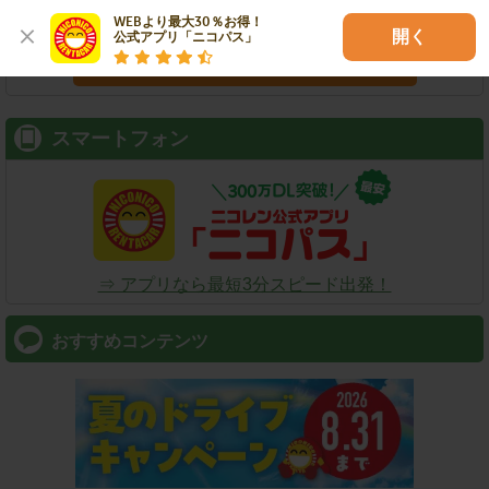
WEBより最大30％お得！

開く
公式アプリ「ニコパス」
検索
スマートフォン
⇒ アプリなら最短3分スピード出発！
おすすめコンテンツ