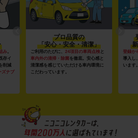
プロ品質の
〜
「安心・安全・清潔」
新
組み
。
ご利用のたびに、
24項目の車両点検
と
登録か
既存イ
車内外の清掃・除菌
を徹底。安心感と
導入し
を削減
清潔感を感じていただける車内環境に
います
ーズナブ
こだわっています。