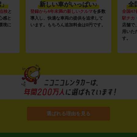
潔」
新しい車がいっぱい♪
全
点検
と
登録から4年未満の新しいクルマ
を多数
全国47
心感と
導入し、快適な車両の提供を追求して
駅チカ
環境に
います。もちろん追加料金は0円です。
店舗で
用いた
す。
選ばれる理由を見る