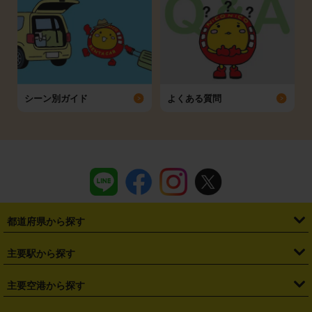
シーン別ガイド
よくある質問
都道府県から探す
・
北海道
・
青森県
・
岩手県
・
宮城県
・
秋田県
・
山形県
主要駅から探す
・
福島県
・
東京都
・
神奈川県
・
埼玉県
・
千葉県
・
茨城県
・
札幌駅
・
仙台駅
・
新宿駅
・
池袋駅
・
渋谷駅
・
東京駅
主要空港から探す
・
栃木県
・
群馬県
・
山梨県
・
愛知県
・
静岡県
・
岐阜県
・
横浜駅
・
川崎駅
・
大宮駅
・
西船橋駅
・
柏駅
・
名古屋駅
・
新千歳空港
・
仙台空港