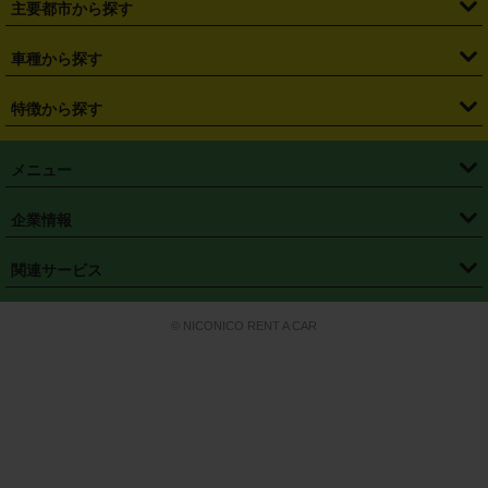
主要都市から探す
・
長野県
・
新潟県
・
富山県
・
石川県
・
福井県
・
大阪府
・
大阪駅
・
難波駅
・
三宮駅
・
京都駅
・
広島駅
・
博多駅
・
成田空港
・
羽田空港
・
兵庫県
・
京都府
・
滋賀県
・
和歌山県
・
奈良県
・
三重県
・
札幌市
・
仙台市
車種から探す
・
熊本駅
・
那覇空港駅
・
中部国際空港セントレア
・
関西国際空港
・
鳥取県
・
島根県
・
岡山県
・
広島県
・
山口県
・
徳島県
・
千葉市
・
さいたま市
・
軽自動車
・
コンパクトカー
・
ステーションワゴン・セダン
特徴から探す
・
大阪国際空港（伊丹空港）
・
神戸空港
・
香川県
・
愛媛県
・
高知県
・
福岡県
・
佐賀県
・
長崎県
・
横浜市
・
川崎市
・
ミニバン・ワンボックス
・
高級ミニバン・ワンボックス
・
SUV
・
岡山空港
・
徳島空港
・
ハイブリッド
・
宅配レンタカー
・
ETCカードレンタル
・
熊本県
・
大分県
・
宮崎県
・
鹿児島県
・
沖縄県
・
相模原市
・
新潟市
メニュー
・
軽トラック・商用バン
・
福岡空港
・
鹿児島空港
・
長期レンタル
・
深夜時間帯レンタル
・
免責補償プラス
・
静岡市
・
浜松市
・
・
トラック・バン
トップページ
・
はじめての方へ
・
ご利用案内
(タウンエースバン、ライトエースバン等)
企業情報
・
那覇空港
・
パーフェクト補償
・
スタッドレスタイヤ
・
直前予約
・
名古屋市
・
京都市
・
・
トラック・バン
ベストレート保証
・
予約から返却まで
・
・
店舗オリジナル
利用シーン別ガイ
(ハイエースバン・キャラバン等)
・
・
ニコパス(アプリ)
会社概要
・
ニュース
・
国際運転免許証
・
フランチャイズ募集
・
営業時間外返却サービス
・
個人情報保護
関連サービス
・
大阪市
・
堺市
ド
・
・
レッカー搬送サービス
カスタマーハラスメントに対する基本方針
・
神戸市
・
岡山市
・
・
車種・料金
カーリースなら「定額ニコノリパック」
・
店舗を探す
・
キャンペーン
© NICONICO RENT A CAR
・
特定商取引法に基づく表記
・
旅行業約款
・
広島市
・
北九州市
・
・
会員特典
超短期カーリースの「ニコリース」
・
選ばれる理由
・
安心・安全への取
り組み
・
福岡市
・
熊本市
・
清潔・快適な車内
・
徹底した車両点検
・
新しいクルマ
空間
・
お客様の声
・
お客様大賞
・
よくある質問