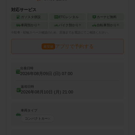
対応サービス
ガソスタ併設
ETCレンタル
カーナビ無料
車両預かり
バイク預かり
自転車預かり
※
※
※
※
駐車・駐輪
スペース確認のため、店舗までお電話にてご相談ください。
アプリで予約する
最安値
出発日時
2026年08月09日 (日)
07:00
返却日時
2026年08月10日 (月)
21:00
車両タイプ
コンパクトカー