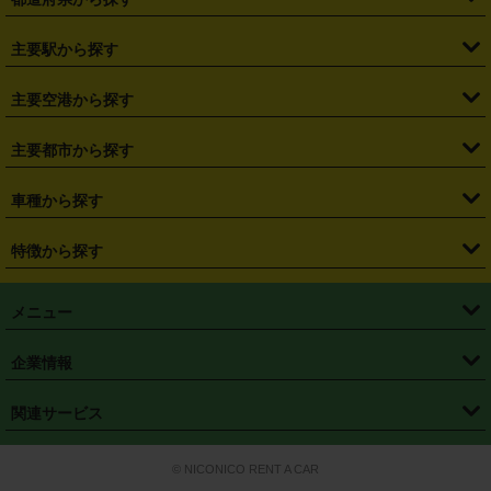
・
北海道
・
青森県
・
岩手県
・
宮城県
・
秋田県
・
山形県
主要駅から探す
・
福島県
・
東京都
・
神奈川県
・
埼玉県
・
千葉県
・
茨城県
・
札幌駅
・
仙台駅
・
新宿駅
・
池袋駅
・
渋谷駅
・
東京駅
主要空港から探す
・
栃木県
・
群馬県
・
山梨県
・
愛知県
・
静岡県
・
岐阜県
・
横浜駅
・
川崎駅
・
大宮駅
・
西船橋駅
・
柏駅
・
名古屋駅
・
新千歳空港
・
仙台空港
主要都市から探す
・
長野県
・
新潟県
・
富山県
・
石川県
・
福井県
・
大阪府
・
大阪駅
・
難波駅
・
三宮駅
・
京都駅
・
広島駅
・
博多駅
・
成田空港
・
羽田空港
・
兵庫県
・
京都府
・
滋賀県
・
和歌山県
・
奈良県
・
三重県
・
札幌市
・
仙台市
車種から探す
・
熊本駅
・
那覇空港駅
・
中部国際空港セントレア
・
関西国際空港
・
鳥取県
・
島根県
・
岡山県
・
広島県
・
山口県
・
徳島県
・
千葉市
・
さいたま市
・
軽自動車
・
コンパクトカー
・
ステーションワゴン・セダン
特徴から探す
・
大阪国際空港（伊丹空港）
・
神戸空港
・
香川県
・
愛媛県
・
高知県
・
福岡県
・
佐賀県
・
長崎県
・
横浜市
・
川崎市
・
ミニバン・ワンボックス
・
高級ミニバン・ワンボックス
・
SUV
・
岡山空港
・
徳島空港
・
ハイブリッド
・
宅配レンタカー
・
ETCカードレンタル
・
熊本県
・
大分県
・
宮崎県
・
鹿児島県
・
沖縄県
・
相模原市
・
新潟市
メニュー
・
軽トラック・商用バン
・
福岡空港
・
鹿児島空港
・
長期レンタル
・
深夜時間帯レンタル
・
免責補償プラス
・
静岡市
・
浜松市
・
・
トラック・バン
トップページ
・
はじめての方へ
・
ご利用案内
(タウンエースバン、ライトエースバン等)
企業情報
・
那覇空港
・
パーフェクト補償
・
スタッドレスタイヤ
・
直前予約
・
名古屋市
・
京都市
・
・
トラック・バン
ベストレート保証
・
予約から返却まで
・
・
店舗オリジナル
利用シーン別ガイ
(ハイエースバン・キャラバン等)
・
・
ニコパス(アプリ)
会社概要
・
ニュース
・
国際運転免許証
・
フランチャイズ募集
・
営業時間外返却サービス
・
個人情報保護
関連サービス
・
大阪市
・
堺市
ド
・
・
レッカー搬送サービス
カスタマーハラスメントに対する基本方針
・
神戸市
・
岡山市
・
・
車種・料金
カーリースなら「定額ニコノリパック」
・
店舗を探す
・
キャンペーン
© NICONICO RENT A CAR
・
特定商取引法に基づく表記
・
旅行業約款
・
広島市
・
北九州市
・
・
会員特典
超短期カーリースの「ニコリース」
・
選ばれる理由
・
安心・安全への取