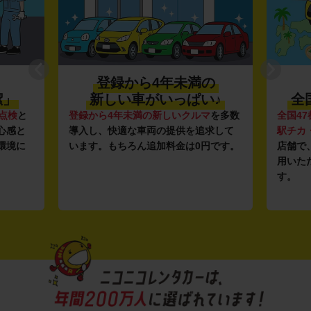
の
利便性抜群★
♪
全国約1,500店舗を展開
マ
を多数
全国47都道府県に1,500店舗
を展開し、
安さの
求して
駅チカ・空港周辺
の店舗や
24時間営業
ガソリ
円です。
店舗で、いつでもどこでも気軽にご利
ンフラ
用いただける利便性にこだわっていま
し、12
す。
ルな価