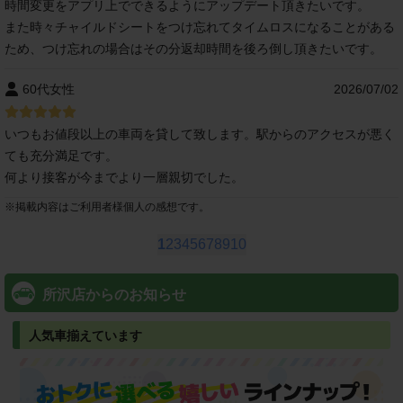
時間変更をアプリ上でできるようにアップデート頂きたいです。
また時々チャイルドシートをつけ忘れてタイムロスになることがある
ため、つけ忘れの場合はその分返却時間を後ろ倒し頂きたいです。
60代女性
2026/07/02
いつもお値段以上の車両を貸して致します。駅からのアクセスが悪く
ても充分満足です。
何より接客が今までより一層親切でした。
※
掲載内容はご利用者様個人の感想です。
1
2
3
4
5
6
7
8
9
10
所沢店からのお知らせ
人気車揃えています