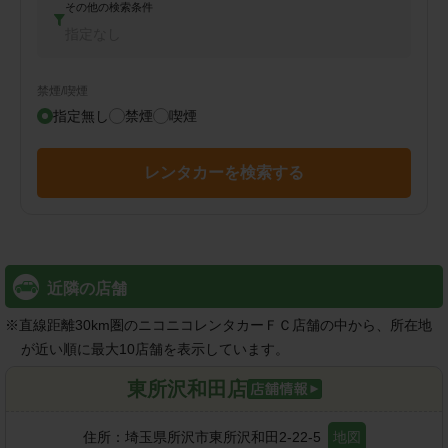
その他の検索条件
指定なし
禁煙/喫煙
指定無し
禁煙
喫煙
レンタカーを検索する
近隣の店舗
※
直線距離30km圏のニコニコレンタカーＦＣ店舗の中から、所在地
が近い順に最大10店舗を表示しています。
東所沢和田店
住所：
埼玉県所沢市東所沢和田2-22-5
地図