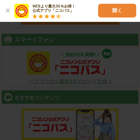
WEBより最大30％お得！

開く
公式アプリ「ニコパス」
検索
スマートフォン
⇒ アプリなら最短3分スピード出発！
おすすめコンテンツ