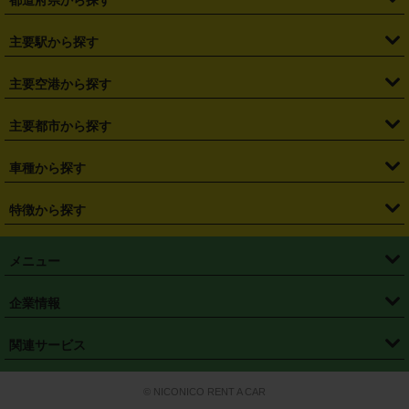
都道府県から探す
・
北海道
・
青森県
・
岩手県
・
宮城県
・
秋田県
・
山形県
主要駅から探す
・
福島県
・
東京都
・
神奈川県
・
埼玉県
・
千葉県
・
茨城県
・
札幌駅
・
仙台駅
・
新宿駅
・
池袋駅
・
渋谷駅
・
東京駅
主要空港から探す
・
栃木県
・
群馬県
・
山梨県
・
愛知県
・
静岡県
・
岐阜県
・
横浜駅
・
川崎駅
・
大宮駅
・
西船橋駅
・
柏駅
・
名古屋駅
・
新千歳空港
・
仙台空港
主要都市から探す
・
長野県
・
新潟県
・
富山県
・
石川県
・
福井県
・
大阪府
・
大阪駅
・
難波駅
・
三宮駅
・
京都駅
・
広島駅
・
博多駅
・
成田空港
・
羽田空港
・
兵庫県
・
京都府
・
滋賀県
・
和歌山県
・
奈良県
・
三重県
・
札幌市
・
仙台市
車種から探す
・
熊本駅
・
那覇空港駅
・
中部国際空港セントレア
・
関西国際空港
・
鳥取県
・
島根県
・
岡山県
・
広島県
・
山口県
・
徳島県
・
千葉市
・
さいたま市
・
軽自動車
・
コンパクトカー
・
ステーションワゴン・セダン
特徴から探す
・
大阪国際空港（伊丹空港）
・
神戸空港
・
香川県
・
愛媛県
・
高知県
・
福岡県
・
佐賀県
・
長崎県
・
横浜市
・
川崎市
・
ミニバン・ワンボックス
・
高級ミニバン・ワンボックス
・
SUV
・
岡山空港
・
徳島空港
・
ハイブリッド
・
宅配レンタカー
・
ETCカードレンタル
・
熊本県
・
大分県
・
宮崎県
・
鹿児島県
・
沖縄県
・
相模原市
・
新潟市
メニュー
・
軽トラック・商用バン
・
福岡空港
・
鹿児島空港
・
長期レンタル
・
深夜時間帯レンタル
・
免責補償プラス
・
静岡市
・
浜松市
・
・
トラック・バン
トップページ
・
はじめての方へ
・
ご利用案内
(タウンエースバン、ライトエースバン等)
企業情報
・
那覇空港
・
パーフェクト補償
・
スタッドレスタイヤ
・
直前予約
・
名古屋市
・
京都市
・
・
トラック・バン
ベストレート保証
・
予約から返却まで
・
・
店舗オリジナル
利用シーン別ガイ
(ハイエースバン・キャラバン等)
・
・
ニコパス(アプリ)
会社概要
・
ニュース
・
国際運転免許証
・
フランチャイズ募集
・
営業時間外返却サービス
・
個人情報保護
関連サービス
・
大阪市
・
堺市
ド
・
・
レッカー搬送サービス
カスタマーハラスメントに対する基本方針
・
神戸市
・
岡山市
・
・
車種・料金
カーリースなら「定額ニコノリパック」
・
店舗を探す
・
キャンペーン
© NICONICO RENT A CAR
・
特定商取引法に基づく表記
・
旅行業約款
・
広島市
・
北九州市