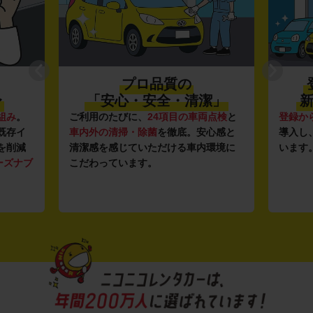
プロ品質の
〜
「安心・安全・清潔」
新
組み
。
ご利用のたびに、
24項目の車両点検
と
登録か
既存イ
車内外の清掃・除菌
を徹底。安心感と
導入し
を削減
清潔感を感じていただける車内環境に
います
ーズナブ
こだわっています。