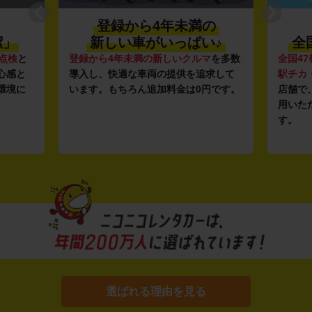
登録から4年未満の
潔」
新しい車がいっぱい♪
全
点検
と
登録から4年未満の新しいクルマ
を多数
全国47
心感と
導入し、快適な車両の提供を追求して
駅チカ
環境に
います。もちろん追加料金は0円です。
店舗で
用いた
す。
選ばれる理由を見る