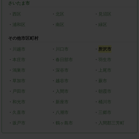
さいたま市
・
西区
・
北区
・
見沼区
・
浦和区
・
南区
・
緑区
その他市区町村
・
川越市
・
川口市
・
所沢市
・
本庄市
・
春日部市
・
羽生市
・
鴻巣市
・
深谷市
・
上尾市
・
草加市
・
越谷市
・
蕨市
・
戸田市
・
入間市
・
朝霞市
・
和光市
・
新座市
・
桶川市
・
久喜市
・
八潮市
・
三郷市
・
坂戸市
・
鶴ヶ島市
・
入間郡三芳町