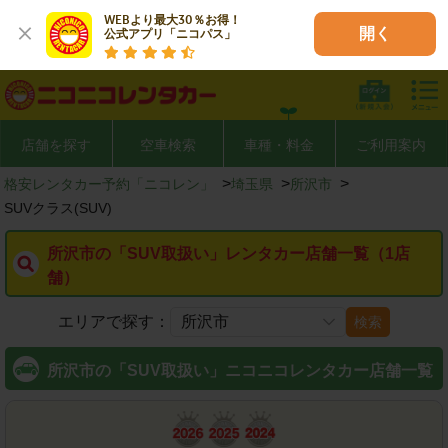
WEBより最大30％お得！

開く
公式アプリ「ニコパス」
店舗を探す
空車検索
車種・料金
ご利用案内
>
>
>
格安レンタカー予約「ニコレン」
埼玉県
所沢市
SUVクラス(SUV)
所沢市の「SUV取扱い」レンタカー店舗一覧（1店
舗）
エリアで探す：
検索
所沢市の「SUV取扱い」ニコニコレンタカー店舗一覧