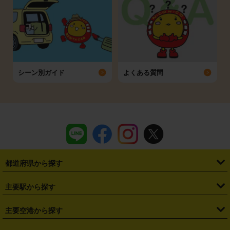
シーン別ガイド
よくある質問
都道府県から探す
・
北海道
・
青森県
・
岩手県
・
宮城県
・
秋田県
・
山形県
主要駅から探す
・
福島県
・
東京都
・
神奈川県
・
埼玉県
・
千葉県
・
茨城県
・
札幌駅
・
仙台駅
・
新宿駅
・
池袋駅
・
渋谷駅
・
東京駅
主要空港から探す
・
栃木県
・
群馬県
・
山梨県
・
愛知県
・
静岡県
・
岐阜県
・
横浜駅
・
川崎駅
・
大宮駅
・
西船橋駅
・
柏駅
・
名古屋駅
・
新千歳空港
・
仙台空港