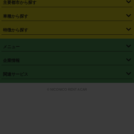
主要都市から探す
・
長野県
・
新潟県
・
富山県
・
石川県
・
福井県
・
大阪府
・
大阪駅
・
難波駅
・
三宮駅
・
京都駅
・
広島駅
・
博多駅
・
成田空港
・
羽田空港
・
兵庫県
・
京都府
・
滋賀県
・
和歌山県
・
奈良県
・
三重県
・
札幌市
・
仙台市
車種から探す
・
熊本駅
・
那覇空港駅
・
中部国際空港セントレア
・
関西国際空港
・
鳥取県
・
島根県
・
岡山県
・
広島県
・
山口県
・
徳島県
・
千葉市
・
さいたま市
・
軽自動車
・
コンパクトカー
・
ステーションワゴン・セダン
特徴から探す
・
大阪国際空港（伊丹空港）
・
神戸空港
・
香川県
・
愛媛県
・
高知県
・
福岡県
・
佐賀県
・
長崎県
・
横浜市
・
川崎市
・
ミニバン・ワンボックス
・
高級ミニバン・ワンボックス
・
SUV
・
岡山空港
・
徳島空港
・
ハイブリッド
・
宅配レンタカー
・
ETCカードレンタル
・
熊本県
・
大分県
・
宮崎県
・
鹿児島県
・
沖縄県
・
相模原市
・
新潟市
メニュー
・
軽トラック・商用バン
・
福岡空港
・
鹿児島空港
・
長期レンタル
・
深夜時間帯レンタル
・
免責補償プラス
・
静岡市
・
浜松市
・
・
トラック・バン
トップページ
・
はじめての方へ
・
ご利用案内
(タウンエースバン、ライトエースバン等)
企業情報
・
那覇空港
・
パーフェクト補償
・
スタッドレスタイヤ
・
直前予約
・
名古屋市
・
京都市
・
・
トラック・バン
ベストレート保証
・
予約から返却まで
・
・
店舗オリジナル
利用シーン別ガイ
(ハイエースバン・キャラバン等)
・
・
ニコパス(アプリ)
会社概要
・
ニュース
・
国際運転免許証
・
フランチャイズ募集
・
営業時間外返却サービス
・
個人情報保護
関連サービス
・
大阪市
・
堺市
ド
・
・
レッカー搬送サービス
カスタマーハラスメントに対する基本方針
・
神戸市
・
岡山市
・
・
車種・料金
カーリースなら「定額ニコノリパック」
・
店舗を探す
・
キャンペーン
© NICONICO RENT A CAR
・
特定商取引法に基づく表記
・
旅行業約款
・
広島市
・
北九州市
・
・
会員特典
超短期カーリースの「ニコリース」
・
選ばれる理由
・
安心・安全への取
り組み
・
福岡市
・
熊本市
・
清潔・快適な車内
・
徹底した車両点検
・
新しいクルマ
空間
・
お客様の声
・
お客様大賞
・
よくある質問