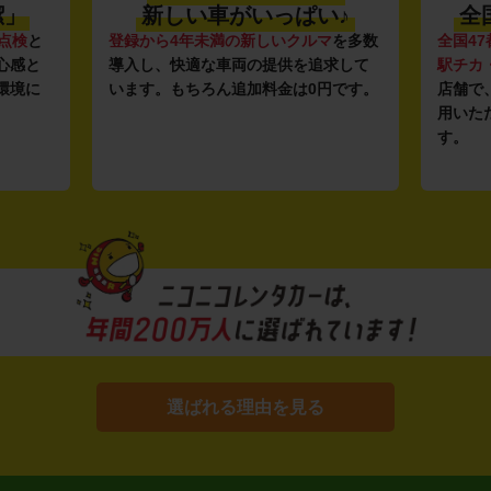
潔」
新しい車がいっぱい♪
全
点検
と
登録から4年未満の新しいクルマ
を多数
全国47
心感と
導入し、快適な車両の提供を追求して
駅チカ
環境に
います。もちろん追加料金は0円です。
店舗で
用いた
す。
選ばれる理由を見る