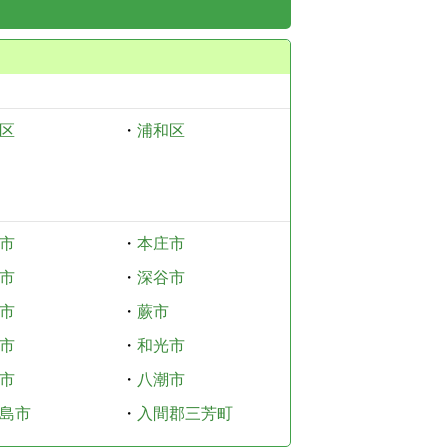
区
・
浦和区
市
・
本庄市
市
・
深谷市
市
・
蕨市
市
・
和光市
市
・
八潮市
島市
・
入間郡三芳町