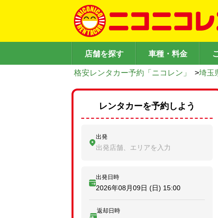
店舗を探す
車種・料金
格安レンタカー予約「ニコレン」
>
埼玉
レンタカーを予約しよう
出発
出発店舗、エリアを入力
出発日時
2026年08月09日 (日)
15:00
返却日時