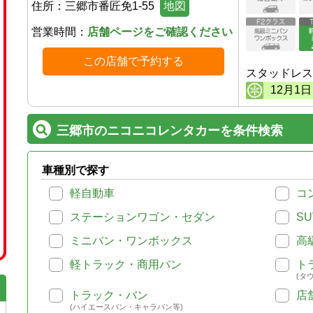
住所：
三郷市番匠免1-55
地図
営業時間：
店舗ページをご確認ください
この店舗で予約する
スタッドレス
12
月
1
日
三郷市のニコニコレンタカーを条件検索
車種別で探す
軽自動車
コ
ステーションワゴン・セダン
SU
ミニバン・ワンボックス
高
軽トラック・商用バン
ト
(タ
トラック・バン
店
(ハイエースバン・キャラバン等)