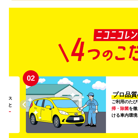
02
円〜
プロ品質
リンス
ご利用のたび
ること
掃・除菌
を徹
う
リー
ける車内環境