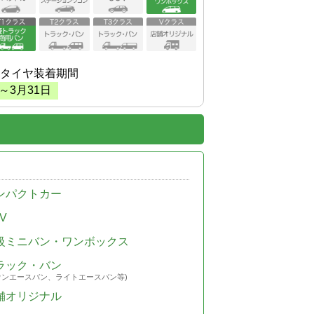
タイヤ装着期間
～
3
月
31
日
ンパクトカー
V
級ミニバン・ワンボックス
ラック・バン
ウンエースバン、ライトエースバン等)
舗オリジナル