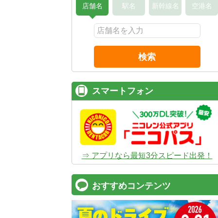
店舗名
駅名
新幹線名
空港名
検索
スマートフォン
⇒ アプリなら最短3分スピード出発！
おすすめコンテンツ