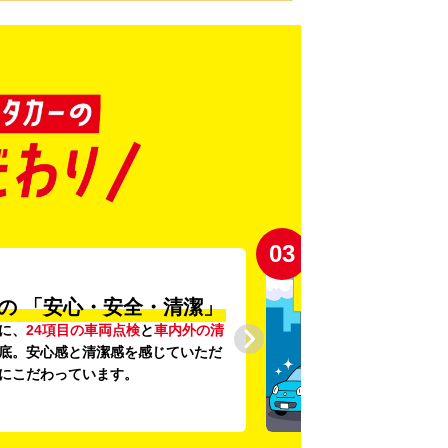
03
の
「安心・安全・清潔」
に、
24項目の車両点検
と
車内外の清
底。安心感と清潔感を感じていただ
にこだわっています。