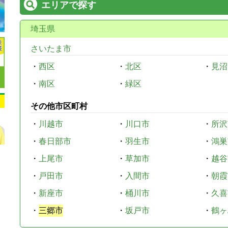
エリアで探す
埼玉県
さいたま市
・
西区
・
北区
・
見沼
・
南区
・
緑区
その他市区町村
・
川越市
・
川口市
・
所沢
・
春日部市
・
羽生市
・
鴻巣
・
上尾市
・
草加市
・
越谷
・
戸田市
・
入間市
・
朝霞
・
新座市
・
桶川市
・
久喜
・
三郷市
・
坂戸市
・
鶴ヶ