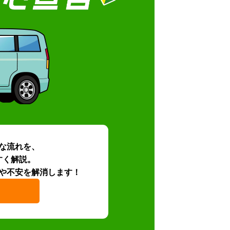
な流れを、
すく解説。
や不安を解消します！