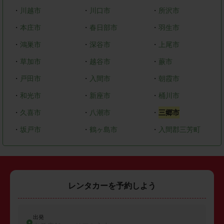
・
川越市
・
川口市
・
所沢市
・
本庄市
・
春日部市
・
羽生市
・
鴻巣市
・
深谷市
・
上尾市
・
草加市
・
越谷市
・
蕨市
・
戸田市
・
入間市
・
朝霞市
・
和光市
・
新座市
・
桶川市
・
久喜市
・
八潮市
・
三郷市
・
坂戸市
・
鶴ヶ島市
・
入間郡三芳町
レンタカーを予約しよう
出発