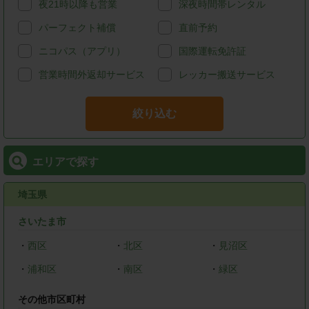
夜21時以降も営業
深夜時間帯レンタル
パーフェクト補償
直前予約
ニコパス（アプリ）
国際運転免許証
営業時間外返却サービス
レッカー搬送サービス
絞り込む
エリアで探す
埼玉県
さいたま市
・
西区
・
北区
・
見沼区
・
浦和区
・
南区
・
緑区
その他市区町村