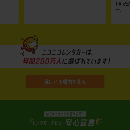
用いた
す。
選ばれる理由を見る