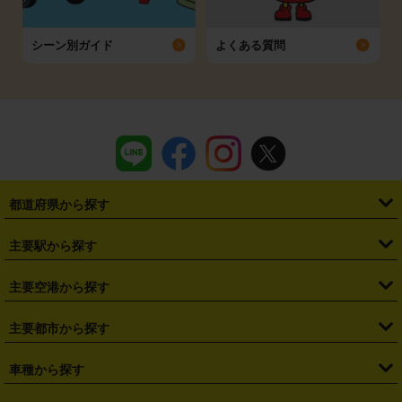
シーン別ガイド
よくある質問
都道府県から探す
・
北海道
・
青森県
・
岩手県
・
宮城県
・
秋田県
・
山形県
主要駅から探す
・
福島県
・
東京都
・
神奈川県
・
埼玉県
・
千葉県
・
茨城県
・
札幌駅
・
仙台駅
・
新宿駅
・
池袋駅
・
渋谷駅
・
東京駅
主要空港から探す
・
栃木県
・
群馬県
・
山梨県
・
愛知県
・
静岡県
・
岐阜県
・
横浜駅
・
川崎駅
・
大宮駅
・
西船橋駅
・
柏駅
・
名古屋駅
・
新千歳空港
・
仙台空港
主要都市から探す
・
長野県
・
新潟県
・
富山県
・
石川県
・
福井県
・
大阪府
・
大阪駅
・
難波駅
・
三宮駅
・
京都駅
・
広島駅
・
博多駅
・
成田空港
・
羽田空港
・
兵庫県
・
京都府
・
滋賀県
・
和歌山県
・
奈良県
・
三重県
・
札幌市
・
仙台市
車種から探す
・
熊本駅
・
那覇空港駅
・
中部国際空港セントレア
・
関西国際空港
・
鳥取県
・
島根県
・
岡山県
・
広島県
・
山口県
・
徳島県
・
千葉市
・
さいたま市
・
軽自動車
・
コンパクトカー
・
ステーションワゴン・セダン