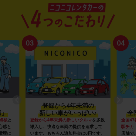
03
04
登録から4年未満の
潔」
新しい車がいっぱい♪
全
点検
と
登録から4年未満の新しいクルマ
を多数
全国47
心感と
導入し、快適な車両の提供を追求して
駅チカ
環境に
います。もちろん追加料金は0円です。
店舗で