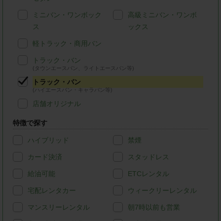
ミニバン・ワンボック
高級ミニバン・ワンボ
ス
ックス
軽トラック・商用バン
トラック・バン
(タウンエースバン、ライトエースバン等)
トラック・バン
(ハイエースバン・キャラバン等)
店舗オリジナル
特徴で探す
ハイブリッド
禁煙
カード決済
スタッドレス
給油可能
ETCレンタル
宅配レンタカー
ウィークリーレンタル
マンスリーレンタル
朝7時以前も営業