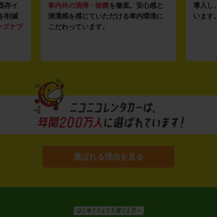
既存イ
車内外の清掃・除菌
を徹底。安心感と
導入し
を削減
清潔感を感じていただける車内環境に
います
ーズナブ
こだわっています。
選ばれる理由を見る