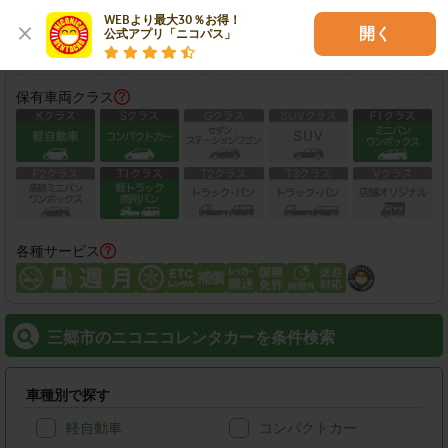
営業時間：
08:00-20:00
WEBより最大30％お得！

開く
公式アプリ「ニコパス」
この店舗で予約する
保有車両クラス
各種サービス
三郷市のニコニコレンタカーを条件検索
車種別で探す
軽自動車
コンパクトカー