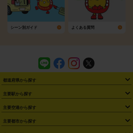
シーン別ガイド
よくある質問
都道府県から探す
・
北海道
・
青森県
・
岩手県
・
宮城県
・
秋田県
・
山形県
主要駅から探す
・
福島県
・
東京都
・
神奈川県
・
埼玉県
・
千葉県
・
茨城県
・
札幌駅
・
仙台駅
・
新宿駅
・
池袋駅
・
渋谷駅
・
東京駅
主要空港から探す
・
栃木県
・
群馬県
・
山梨県
・
愛知県
・
静岡県
・
岐阜県
・
横浜駅
・
川崎駅
・
大宮駅
・
西船橋駅
・
柏駅
・
名古屋駅
・
新千歳空港
・
仙台空港
主要都市から探す
・
長野県
・
新潟県
・
富山県
・
石川県
・
福井県
・
大阪府
・
大阪駅
・
難波駅
・
三宮駅
・
京都駅
・
広島駅
・
博多駅
・
成田空港
・
羽田空港
・
兵庫県
・
京都府
・
滋賀県
・
和歌山県
・
奈良県
・
三重県
・
札幌市
・
仙台市