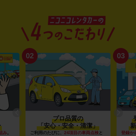
02
03
プロ品質の
〜
「安心・安全・清潔」
新
組み
。
ご利用のたびに、
24項目の車両点検
と
登録か