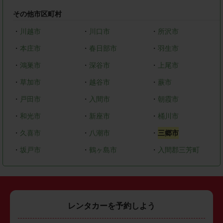
その他市区町村
・
川越市
・
川口市
・
所沢市
・
本庄市
・
春日部市
・
羽生市
・
鴻巣市
・
深谷市
・
上尾市
・
草加市
・
越谷市
・
蕨市
・
戸田市
・
入間市
・
朝霞市
・
和光市
・
新座市
・
桶川市
・
久喜市
・
八潮市
・
三郷市
・
坂戸市
・
鶴ヶ島市
・
入間郡三芳町
レンタカーを予約しよう