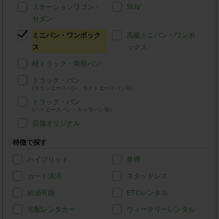
ステーションワゴン・
SUV
セダン
ミニバン・ワンボック
高級ミニバン・ワンボ
ス
ックス
軽トラック・商用バン
トラック・バン
(タウンエースバン、ライトエースバン等)
トラック・バン
(ハイエースバン・キャラバン等)
店舗オリジナル
特徴で探す
ハイブリッド
禁煙
カード決済
スタッドレス
給油可能
ETCレンタル
宅配レンタカー
ウィークリーレンタル