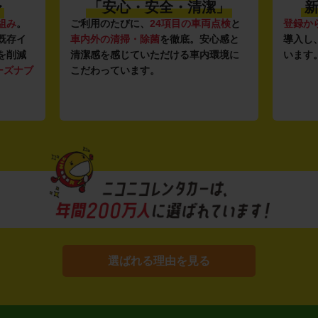
〜
「安心・安全・清潔」
新
組み
。
ご利用のたびに、
24項目の車両点検
と
登録か
既存イ
車内外の清掃・除菌
を徹底。安心感と
導入し
を削減
清潔感を感じていただける車内環境に
います
ーズナブ
こだわっています。
選ばれる理由を見る