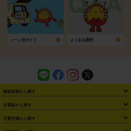
シーン別ガイド
よくある質問
都道府県から探す
・
北海道
・
青森県
・
岩手県
・
宮城県
・
秋田県
・
山形県
主要駅から探す
・
福島県
・
東京都
・
神奈川県
・
埼玉県
・
千葉県
・
茨城県
・
札幌駅
・
仙台駅
・
新宿駅
・
池袋駅
・
渋谷駅
・
東京駅
主要空港から探す
・
栃木県
・
群馬県
・
山梨県
・
愛知県
・
静岡県
・
岐阜県
・
横浜駅
・
川崎駅
・
大宮駅
・
西船橋駅
・
柏駅
・
名古屋駅
・
新千歳空港
・
仙台空港