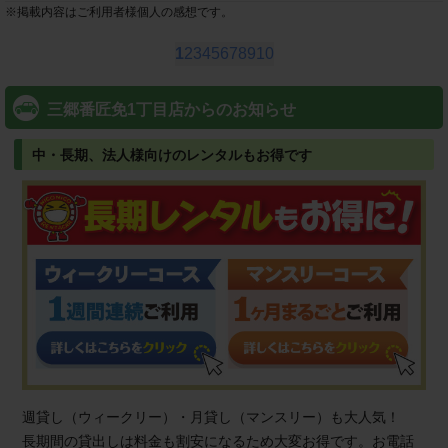
※
掲載内容はご利用者様個人の感想です。
1
2
3
4
5
6
7
8
9
10
三郷番匠免1丁目店からのお知らせ
中・長期、法人様向けのレンタルもお得です
週貸し（ウィークリー）・月貸し（マンスリー）も大人気！
長期間の貸出しは料金も割安になるため大変お得です。お電話