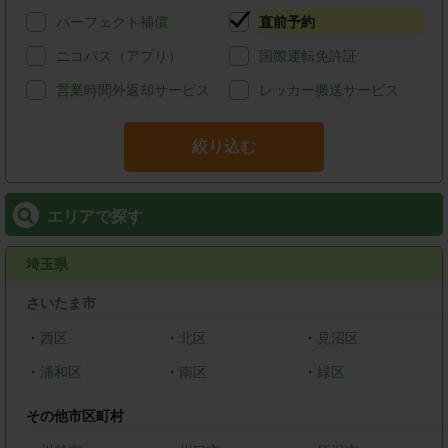
パーフェクト補償
直前予約
ニコパス（アプリ）
国際運転免許証
営業時間外返却サービス
レッカー搬送サービス
絞り込む
エリアで探す
埼玉県
さいたま市
・
西区
・
北区
・
見沼区
・
浦和区
・
南区
・
緑区
その他市区町村