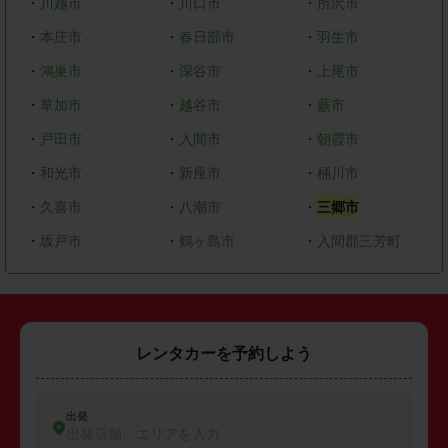
・
川越市
・
川口市
・
所沢市
・
本庄市
・
春日部市
・
羽生市
・
鴻巣市
・
深谷市
・
上尾市
・
草加市
・
越谷市
・
蕨市
・
戸田市
・
入間市
・
朝霞市
・
和光市
・
新座市
・
桶川市
・
久喜市
・
八潮市
・
三郷市
・
坂戸市
・
鶴ヶ島市
・
入間郡三芳町
レンタカーを予約しよう
出発
出発店舗、エリアを入力