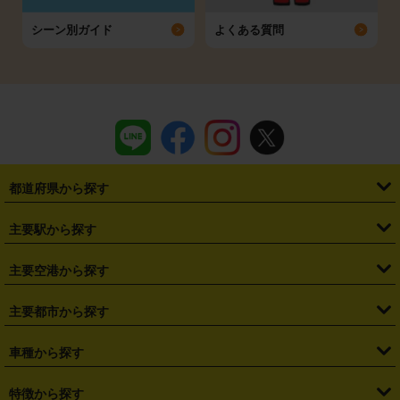
シーン別ガイド
よくある質問
都道府県から探す
・
北海道
・
青森県
・
岩手県
・
宮城県
・
秋田県
・
山形県
主要駅から探す
・
福島県
・
東京都
・
神奈川県
・
埼玉県
・
千葉県
・
茨城県
・
札幌駅
・
仙台駅
・
新宿駅
・
池袋駅
・
渋谷駅
・
東京駅
主要空港から探す
・
栃木県
・
群馬県
・
山梨県
・
愛知県
・
静岡県
・
岐阜県
・
横浜駅
・
川崎駅
・
大宮駅
・
西船橋駅
・
柏駅
・
名古屋駅
・
新千歳空港
・
仙台空港
主要都市から探す
・
長野県
・
新潟県
・
富山県
・
石川県
・
福井県
・
大阪府
・
大阪駅
・
難波駅
・
三宮駅
・
京都駅
・
広島駅
・
博多駅
・
成田空港
・
羽田空港
・
兵庫県
・
京都府
・
滋賀県
・
和歌山県
・
奈良県
・
三重県
・
札幌市
・
仙台市
車種から探す
・
熊本駅
・
那覇空港駅
・
中部国際空港セントレア
・
関西国際空港
・
鳥取県
・
島根県
・
岡山県
・
広島県
・
山口県
・
徳島県
・
千葉市
・
さいたま市
・
軽自動車
・
コンパクトカー
・
ステーションワゴン・セダン
特徴から探す
・
大阪国際空港（伊丹空港）
・
神戸空港