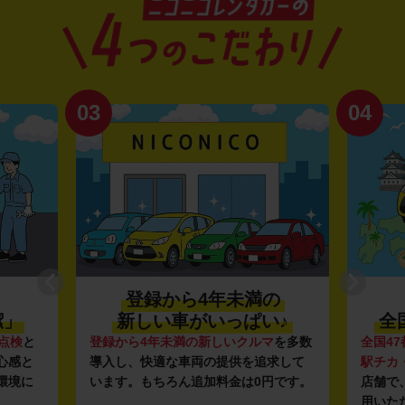
03
04
登録から4年未満の
潔」
新しい車がいっぱい♪
全
点検
と
登録から4年未満の新しいクルマ
を多数
全国47
心感と
導入し、快適な車両の提供を追求して
駅チカ
環境に
います。もちろん追加料金は0円です。
店舗で
用いた