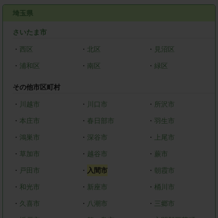
埼玉県
さいたま市
・
西区
・
北区
・
見沼区
・
浦和区
・
南区
・
緑区
その他市区町村
・
川越市
・
川口市
・
所沢市
・
本庄市
・
春日部市
・
羽生市
・
鴻巣市
・
深谷市
・
上尾市
・
草加市
・
越谷市
・
蕨市
・
戸田市
・
入間市
・
朝霞市
・
和光市
・
新座市
・
桶川市
・
久喜市
・
八潮市
・
三郷市