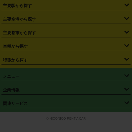
・
北海道
・
青森県
・
岩手県
・
宮城県
・
秋田県
・
山形県
主要駅から探す
・
福島県
・
東京都
・
神奈川県
・
埼玉県
・
千葉県
・
茨城県
・
札幌駅
・
仙台駅
・
新宿駅
・
池袋駅
・
渋谷駅
・
東京駅
主要空港から探す
・
栃木県
・
群馬県
・
山梨県
・
愛知県
・
静岡県
・
岐阜県
・
横浜駅
・
川崎駅
・
大宮駅
・
西船橋駅
・
柏駅
・
名古屋駅
・
新千歳空港
・
仙台空港
主要都市から探す
・
長野県
・
新潟県
・
富山県
・
石川県
・
福井県
・
大阪府
・
大阪駅
・
難波駅
・
三宮駅
・
京都駅
・
広島駅
・
博多駅
・
成田空港
・
羽田空港
・
兵庫県
・
京都府
・
滋賀県
・
和歌山県
・
奈良県
・
三重県
・
札幌市
・
仙台市
車種から探す
・
熊本駅
・
那覇空港駅
・
中部国際空港セントレア
・
関西国際空港
・
鳥取県
・
島根県
・
岡山県
・
広島県
・
山口県
・
徳島県
・
千葉市
・
さいたま市
・
軽自動車
・
コンパクトカー
・
ステーションワゴン・セダン
特徴から探す
・
大阪国際空港（伊丹空港）
・
神戸空港
・
香川県
・
愛媛県
・
高知県
・
福岡県
・
佐賀県
・
長崎県
・
横浜市
・
川崎市
・
ミニバン・ワンボックス
・
高級ミニバン・ワンボックス
・
SUV
・
岡山空港
・
徳島空港
・
ハイブリッド
・
宅配レンタカー
・
ETCカードレンタル
・
熊本県
・
大分県
・
宮崎県
・
鹿児島県
・
沖縄県
・
相模原市
・
新潟市
メニュー
・
軽トラック・商用バン
・
福岡空港
・
鹿児島空港
・
長期レンタル
・
深夜時間帯レンタル
・
免責補償プラス
・
静岡市
・
浜松市
・
・
トラック・バン
トップページ
・
はじめての方へ
・
ご利用案内
(タウンエースバン、ライトエースバン等)
企業情報
・
那覇空港
・
パーフェクト補償
・
スタッドレスタイヤ
・
直前予約
・
名古屋市
・
京都市
・
・
トラック・バン
ベストレート保証
・
予約から返却まで
・
・
店舗オリジナル
利用シーン別ガイ
(ハイエースバン・キャラバン等)
・
・
ニコパス(アプリ)
会社概要
・
ニュース
・
国際運転免許証
・
フランチャイズ募集
・
営業時間外返却サービス
・
個人情報保護
関連サービス
・
大阪市
・
堺市
ド
・
・
レッカー搬送サービス
カスタマーハラスメントに対する基本方針
・
神戸市
・
岡山市
・
・
車種・料金
カーリースなら「定額ニコノリパック」
・
店舗を探す
・
キャンペーン
© NICONICO RENT A CAR
・
特定商取引法に基づく表記
・
旅行業約款
・
広島市
・
北九州市
・
・
会員特典
超短期カーリースの「ニコリース」
・
選ばれる理由
・
安心・安全への取
り組み