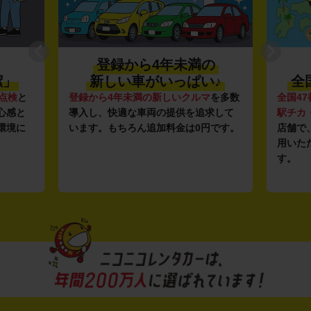
登録から4年未満の
潔」
新しい車がいっぱい♪
全
点検
と
登録から4年未満の新しいクルマ
を多数
全国47
心感と
導入し、快適な車両の提供を追求して
駅チカ
環境に
います。もちろん追加料金は0円です。
店舗で
用いた
す。