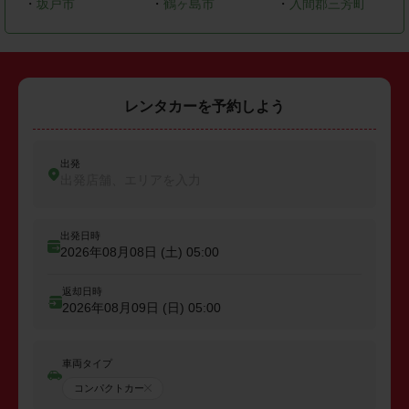
・
坂戸市
・
鶴ヶ島市
・
入間郡三芳町
レンタカーを予約しよう
出発
出発店舗、エリアを入力
出発日時
2026年08月08日 (土)
05:00
返却日時
2026年08月09日 (日)
05:00
車両タイプ
コンパクトカー