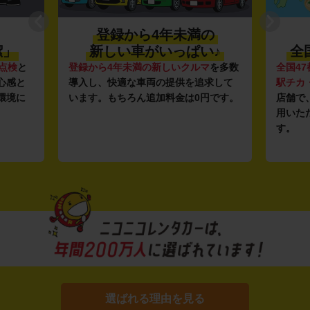
登録から4年未満の
潔」
新しい車がいっぱい♪
全
点検
と
登録から4年未満の新しいクルマ
を多数
全国47
心感と
導入し、快適な車両の提供を追求して
駅チカ
環境に
います。もちろん追加料金は0円です。
店舗で
用いた
す。
選ばれる理由を見る