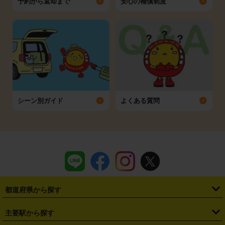
予約から返却まで
安心の補償制度
シーン別ガイド
よくある質問
都道府県から探す
・
北海道
・
青森県
・
岩手県
・
宮城県
・
秋田県
・
山形県
主要駅から探す
・
福島県
・
東京都
・
神奈川県
・
埼玉県
・
千葉県
・
茨城県