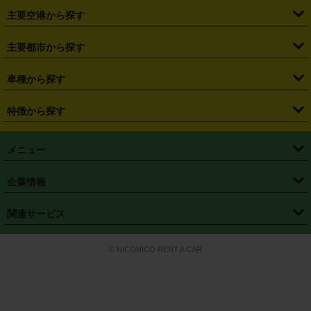
・
札幌駅
・
仙台駅
・
新宿駅
・
池袋駅
・
渋谷駅
・
東京駅
主要空港から探す
・
栃木県
・
群馬県
・
山梨県
・
愛知県
・
静岡県
・
岐阜県
・
横浜駅
・
川崎駅
・
大宮駅
・
西船橋駅
・
柏駅
・
名古屋駅
・
新千歳空港
・
仙台空港
主要都市から探す
・
長野県
・
新潟県
・
富山県
・
石川県
・
福井県
・
大阪府
・
大阪駅
・
難波駅
・
三宮駅
・
京都駅
・
広島駅
・
博多駅
・
成田空港
・
羽田空港
・
兵庫県
・
京都府
・
滋賀県
・
和歌山県
・
奈良県
・
三重県
・
札幌市
・
仙台市
車種から探す
・
熊本駅
・
那覇空港駅
・
中部国際空港セントレア
・
関西国際空港
・
鳥取県
・
島根県
・
岡山県
・
広島県
・
山口県
・
徳島県
・
千葉市
・
さいたま市
・
軽自動車
・
コンパクトカー
・
ステーションワゴン・セダン
特徴から探す
・
大阪国際空港（伊丹空港）
・
神戸空港
・
香川県
・
愛媛県
・
高知県
・
福岡県
・
佐賀県
・
長崎県
・
横浜市
・
川崎市
・
ミニバン・ワンボックス
・
高級ミニバン・ワンボックス
・
SUV
・
岡山空港
・
徳島空港
・
ハイブリッド
・
宅配レンタカー
・
ETCカードレンタル
・
熊本県
・
大分県
・
宮崎県
・
鹿児島県
・
沖縄県
・
相模原市
・
新潟市
メニュー
・
軽トラック・商用バン
・
福岡空港
・
鹿児島空港
・
長期レンタル
・
深夜時間帯レンタル
・
免責補償プラス
・
静岡市
・
浜松市
・
・
トラック・バン
トップページ
・
はじめての方へ
・
ご利用案内
(タウンエースバン、ライトエースバン等)
企業情報
・
那覇空港
・
パーフェクト補償
・
スタッドレスタイヤ
・
直前予約
・
名古屋市
・
京都市
・
・
トラック・バン
ベストレート保証
・
予約から返却まで
・
・
店舗オリジナル
利用シーン別ガイ
(ハイエースバン・キャラバン等)
・
・
ニコパス(アプリ)
会社概要
・
ニュース
・
国際運転免許証
・
フランチャイズ募集
・
営業時間外返却サービス
・
個人情報保護
関連サービス
・
大阪市
・
堺市
ド
・
・
レッカー搬送サービス
カスタマーハラスメントに対する基本方針
・
神戸市
・
岡山市
・
・
車種・料金
カーリースなら「定額ニコノリパック」
・
店舗を探す
・
キャンペーン
© NICONICO RENT A CAR
・
特定商取引法に基づく表記
・
旅行業約款
・
広島市
・
北九州市
・
・
会員特典
超短期カーリースの「ニコリース」
・
選ばれる理由
・
安心・安全への取
り組み
・
福岡市
・
熊本市
・
清潔・快適な車内
・
徹底した車両点検
・
新しいクルマ