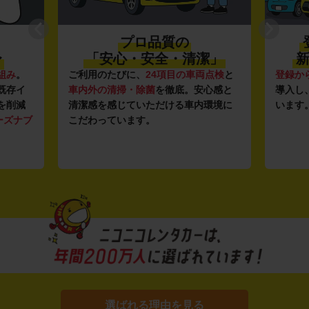
プロ品質の
〜
「安心・安全・清潔」
新
組み
。
ご利用のたびに、
24項目の車両点検
と
登録か
既存イ
車内外の清掃・除菌
を徹底。安心感と
導入し
を削減
清潔感を感じていただける車内環境に
います
ーズナブ
こだわっています。
選ばれる理由を見る