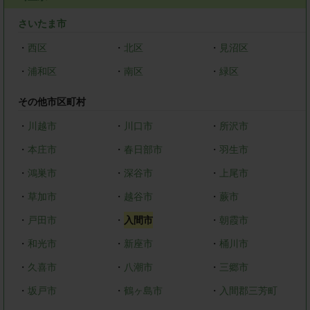
さいたま市
・
西区
・
北区
・
見沼区
・
浦和区
・
南区
・
緑区
その他市区町村
・
川越市
・
川口市
・
所沢市
・
本庄市
・
春日部市
・
羽生市
・
鴻巣市
・
深谷市
・
上尾市
・
草加市
・
越谷市
・
蕨市
・
戸田市
・
入間市
・
朝霞市
・
和光市
・
新座市
・
桶川市
・
久喜市
・
八潮市
・
三郷市
・
坂戸市
・
鶴ヶ島市
・
入間郡三芳町