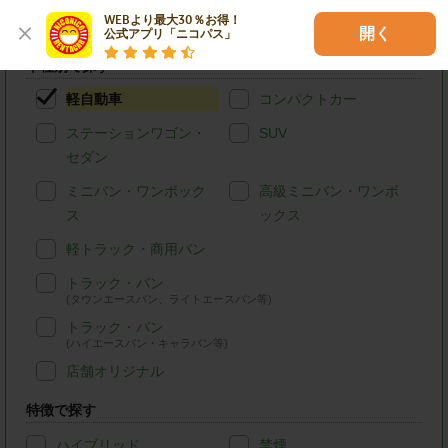
入間市のニコニコレンタカーを条件検索
WEBより最大30％お得！

開く
公式アプリ「ニコパス」
車種別で探す
軽自動車
コンパクトカー
ステーションワゴン・
SUV
セダン
ミニバン・ワンボック
高級ミニバン・ワンボ
ス
ックス
軽トラック・商用バン
トラック・バン
(タウンエースバン、ライトエースバン等)
トラック・バン
(ハイエースバン・キャラバン等)
店舗オリジナル
特徴で探す
ハイブリッド
禁煙