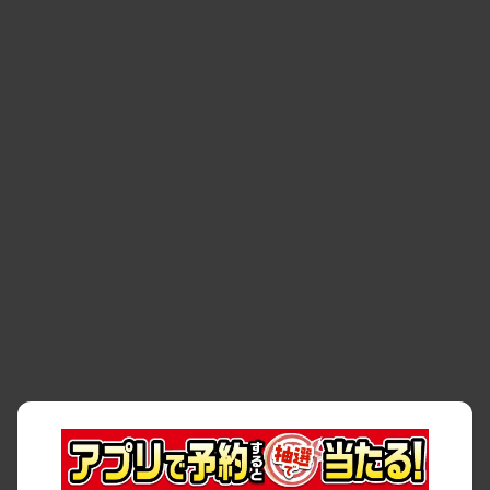
空間
・
お客様の声
・
お客様大賞
・
よくある質問
・
お問い合わせ
・
予約キャンセル・
・
保険・補償
変更
・
事故・故障
・
交通違反
・
サイトマップ
・
貸渡約款
・
利用規約