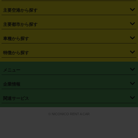
・
福島県
・
東京都
・
神奈川県
・
埼玉県
・
千葉県
・
茨城県
・
札幌駅
・
仙台駅
・
新宿駅
・
池袋駅
・
渋谷駅
・
東京駅
主要空港から探す
・
栃木県
・
群馬県
・
山梨県
・
愛知県
・
静岡県
・
岐阜県
・
横浜駅
・
川崎駅
・
大宮駅
・
西船橋駅
・
柏駅
・
名古屋駅
・
新千歳空港
・
仙台空港
主要都市から探す
・
長野県
・
新潟県
・
富山県
・
石川県
・
福井県
・
大阪府
・
大阪駅
・
難波駅
・
三宮駅
・
京都駅
・
広島駅
・
博多駅
・
成田空港
・
羽田空港
・
兵庫県
・
京都府
・
滋賀県
・
和歌山県
・
奈良県
・
三重県
・
札幌市
・
仙台市
車種から探す
・
熊本駅
・
那覇空港駅
・
中部国際空港セントレア
・
関西国際空港
・
鳥取県
・
島根県
・
岡山県
・
広島県
・
山口県
・
徳島県
・
千葉市
・
さいたま市
・
軽自動車
・
コンパクトカー
・
ステーションワゴン・セダン
特徴から探す
・
大阪国際空港（伊丹空港）
・
神戸空港
・
香川県
・
愛媛県
・
高知県
・
福岡県
・
佐賀県
・
長崎県
・
横浜市
・
川崎市
・
ミニバン・ワンボックス
・
高級ミニバン・ワンボックス
・
SUV
・
岡山空港
・
徳島空港
・
ハイブリッド
・
宅配レンタカー
・
ETCカードレンタル
・
熊本県
・
大分県
・
宮崎県
・
鹿児島県
・
沖縄県
・
相模原市
・
新潟市
メニュー
・
軽トラック・商用バン
・
福岡空港
・
鹿児島空港
・
長期レンタル
・
深夜時間帯レンタル
・
免責補償プラス
・
静岡市
・
浜松市
・
・
トラック・バン
トップページ
・
はじめての方へ
・
ご利用案内
(タウンエースバン、ライトエースバン等)
企業情報
・
那覇空港
・
パーフェクト補償
・
スタッドレスタイヤ
・
直前予約
・
名古屋市
・
京都市
・
・
トラック・バン
ベストレート保証
・
予約から返却まで
・
・
店舗オリジナル
利用シーン別ガイ
(ハイエースバン・キャラバン等)
・
・
ニコパス(アプリ)
会社概要
・
ニュース
・
国際運転免許証
・
フランチャイズ募集
・
営業時間外返却サービス
・
個人情報保護
関連サービス
・
大阪市
・
堺市
ド
・
・
レッカー搬送サービス
カスタマーハラスメントに対する基本方針
・
神戸市
・
岡山市
・
・
車種・料金
カーリースなら「定額ニコノリパック」
・
店舗を探す
・
キャンペーン
© NICONICO RENT A CAR
・
特定商取引法に基づく表記
・
旅行業約款
・
広島市
・
北九州市
・
・
会員特典
超短期カーリースの「ニコリース」
・
選ばれる理由
・
安心・安全への取
り組み
・
福岡市
・
熊本市
・
清潔・快適な車内
・
徹底した車両点検
・
新しいクルマ