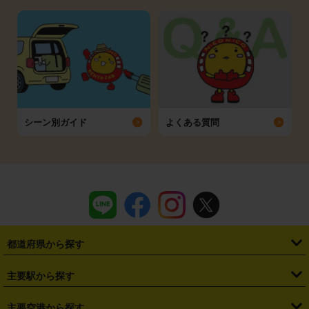
シーン別ガイド
よくある質問
都道府県から探す
・
北海道
・
青森県
・
岩手県
・
宮城県
・
秋田県
・
山形県
主要駅から探す
・
福島県
・
東京都
・
神奈川県
・
埼玉県
・
千葉県
・
茨城県
・
札幌駅
・
仙台駅
・
新宿駅
・
池袋駅
・
渋谷駅
・
東京駅
主要空港から探す