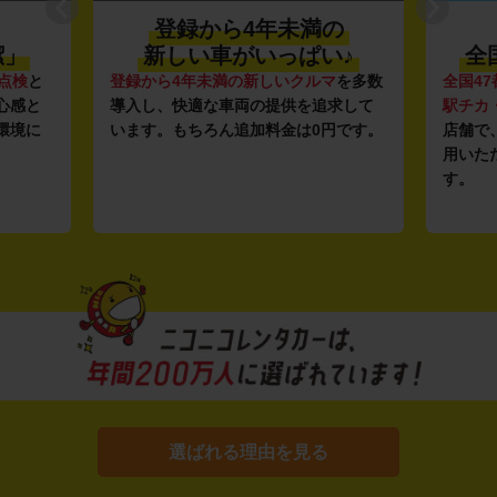
登録から4年未満の
潔」
新しい車がいっぱい♪
全
点検
と
登録から4年未満の新しいクルマ
を多数
全国47
心感と
導入し、快適な車両の提供を追求して
駅チカ
環境に
います。もちろん追加料金は0円です。
店舗で
用いた
す。
選ばれる理由を見る