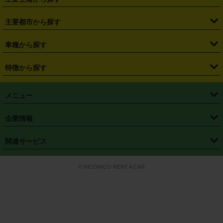
・
栃木県
・
群馬県
・
山梨県
・
愛知県
・
静岡県
・
岐阜県
・
横浜駅
・
川崎駅
・
大宮駅
・
西船橋駅
・
柏駅
・
名古屋駅
・
新千歳空港
・
仙台空港
主要都市から探す
・
長野県
・
新潟県
・
富山県
・
石川県
・
福井県
・
大阪府
・
大阪駅
・
難波駅
・
三宮駅
・
京都駅
・
広島駅
・
博多駅
・
成田空港
・
羽田空港
・
兵庫県
・
京都府
・
滋賀県
・
和歌山県
・
奈良県
・
三重県
・
札幌市
・
仙台市
車種から探す
・
熊本駅
・
那覇空港駅
・
中部国際空港セントレア
・
関西国際空港
・
鳥取県
・
島根県
・
岡山県
・
広島県
・
山口県
・
徳島県
・
千葉市
・
さいたま市
・
軽自動車
・
コンパクトカー
・
ステーションワゴン・セダン
特徴から探す
・
大阪国際空港（伊丹空港）
・
神戸空港
・
香川県
・
愛媛県
・
高知県
・
福岡県
・
佐賀県
・
長崎県
・
横浜市
・
川崎市
・
ミニバン・ワンボックス
・
高級ミニバン・ワンボックス
・
SUV
・
岡山空港
・
徳島空港
・
ハイブリッド
・
宅配レンタカー
・
ETCカードレンタル
・
熊本県
・
大分県
・
宮崎県
・
鹿児島県
・
沖縄県
・
相模原市
・
新潟市
メニュー
・
軽トラック・商用バン
・
福岡空港
・
鹿児島空港
・
長期レンタル
・
深夜時間帯レンタル
・
免責補償プラス
・
静岡市
・
浜松市
・
・
トラック・バン
トップページ
・
はじめての方へ
・
ご利用案内
(タウンエースバン、ライトエースバン等)
企業情報
・
那覇空港
・
パーフェクト補償
・
スタッドレスタイヤ
・
直前予約
・
名古屋市
・
京都市
・
・
トラック・バン
ベストレート保証
・
予約から返却まで
・
・
店舗オリジナル
利用シーン別ガイ
(ハイエースバン・キャラバン等)
・
・
ニコパス(アプリ)
会社概要
・
ニュース
・
国際運転免許証
・
フランチャイズ募集
・
営業時間外返却サービス
・
個人情報保護
関連サービス
・
大阪市
・
堺市
ド
・
・
レッカー搬送サービス
カスタマーハラスメントに対する基本方針
・
神戸市
・
岡山市
・
・
車種・料金
カーリースなら「定額ニコノリパック」
・
店舗を探す
・
キャンペーン
© NICONICO RENT A CAR
・
特定商取引法に基づく表記
・
旅行業約款
・
広島市
・
北九州市
・
・
会員特典
超短期カーリースの「ニコリース」
・
選ばれる理由
・
安心・安全への取
り組み
・
福岡市
・
熊本市
・
清潔・快適な車内
・
徹底した車両点検
・
新しいクルマ
空間