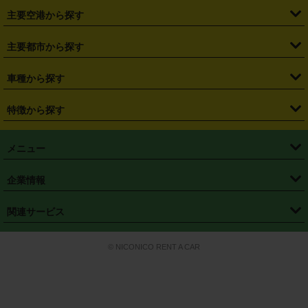
・
福島県
・
東京都
・
神奈川県
・
埼玉県
・
千葉県
・
茨城県
・
札幌駅
・
仙台駅
・
新宿駅
・
池袋駅
・
渋谷駅
・
東京駅
主要空港から探す
・
栃木県
・
群馬県
・
山梨県
・
愛知県
・
静岡県
・
岐阜県
・
横浜駅
・
川崎駅
・
大宮駅
・
西船橋駅
・
柏駅
・
名古屋駅
・
新千歳空港
・
仙台空港
主要都市から探す
・
長野県
・
新潟県
・
富山県
・
石川県
・
福井県
・
大阪府
・
大阪駅
・
難波駅
・
三宮駅
・
京都駅
・
広島駅
・
博多駅
・
成田空港
・
羽田空港
・
兵庫県
・
京都府
・
滋賀県
・
和歌山県
・
奈良県
・
三重県
・
札幌市
・
仙台市
車種から探す
・
熊本駅
・
那覇空港駅
・
中部国際空港セントレア
・
関西国際空港
・
鳥取県
・
島根県
・
岡山県
・
広島県
・
山口県
・
徳島県
・
千葉市
・
さいたま市
・
軽自動車
・
コンパクトカー
・
ステーションワゴン・セダン
特徴から探す
・
大阪国際空港（伊丹空港）
・
神戸空港
・
香川県
・
愛媛県
・
高知県
・
福岡県
・
佐賀県
・
長崎県
・
横浜市
・
川崎市
・
ミニバン・ワンボックス
・
高級ミニバン・ワンボックス
・
SUV
・
岡山空港
・
徳島空港
・
ハイブリッド
・
宅配レンタカー
・
ETCカードレンタル
・
熊本県
・
大分県
・
宮崎県
・
鹿児島県
・
沖縄県
・
相模原市
・
新潟市
メニュー
・
軽トラック・商用バン
・
福岡空港
・
鹿児島空港
・
長期レンタル
・
深夜時間帯レンタル
・
免責補償プラス
・
静岡市
・
浜松市
・
・
トラック・バン
トップページ
・
はじめての方へ
・
ご利用案内
(タウンエースバン、ライトエースバン等)
企業情報
・
那覇空港
・
パーフェクト補償
・
スタッドレスタイヤ
・
直前予約
・
名古屋市
・
京都市
・
・
トラック・バン
ベストレート保証
・
予約から返却まで
・
・
店舗オリジナル
利用シーン別ガイ
(ハイエースバン・キャラバン等)
・
・
ニコパス(アプリ)
会社概要
・
ニュース
・
国際運転免許証
・
フランチャイズ募集
・
営業時間外返却サービス
・
個人情報保護
関連サービス
・
大阪市
・
堺市
ド
・
・
レッカー搬送サービス
カスタマーハラスメントに対する基本方針
・
神戸市
・
岡山市
・
・
車種・料金
カーリースなら「定額ニコノリパック」
・
店舗を探す
・
キャンペーン
© NICONICO RENT A CAR
・
特定商取引法に基づく表記
・
旅行業約款
・
広島市
・
北九州市
・
・
会員特典
超短期カーリースの「ニコリース」
・
選ばれる理由
・
安心・安全への取
り組み
・
福岡市
・
熊本市
・
清潔・快適な車内
・
徹底した車両点検
・
新しいクルマ