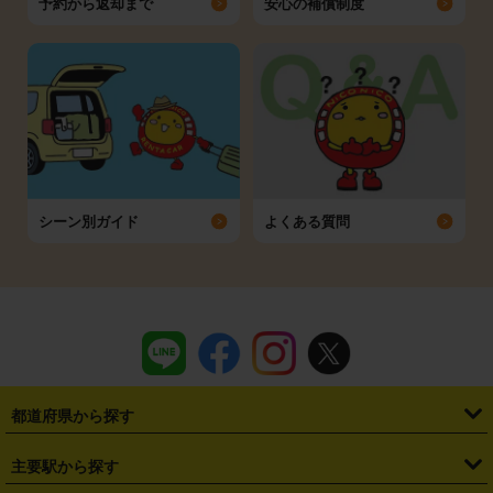
予約から返却まで
安心の補償制度
シーン別ガイド
よくある質問
都道府県から探す
・
北海道
・
青森県
・
岩手県
・
宮城県
・
秋田県
・
山形県
主要駅から探す