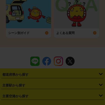
シーン別ガイド
よくある質問
都道府県から探す
・
北海道
・
青森県
・
岩手県
・
宮城県
・
秋田県
・
山形県
主要駅から探す
・
福島県
・
東京都
・
神奈川県
・
埼玉県
・
千葉県
・
茨城県
・
札幌駅
・
仙台駅
・
新宿駅
・
池袋駅
・
渋谷駅
・
東京駅
主要空港から探す
・
栃木県
・
群馬県
・
山梨県
・
愛知県
・
静岡県
・
岐阜県
・
横浜駅
・
川崎駅
・
大宮駅
・
西船橋駅
・
柏駅
・
名古屋駅
・
新千歳空港
・
仙台空港