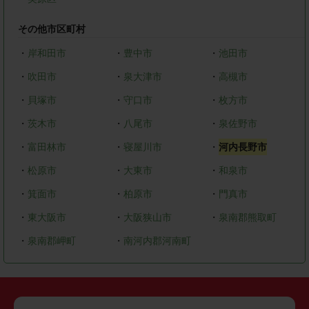
その他市区町村
・
岸和田市
・
豊中市
・
池田市
・
吹田市
・
泉大津市
・
高槻市
・
貝塚市
・
守口市
・
枚方市
・
茨木市
・
八尾市
・
泉佐野市
・
富田林市
・
寝屋川市
・
河内長野市
・
松原市
・
大東市
・
和泉市
・
箕面市
・
柏原市
・
門真市
・
東大阪市
・
大阪狭山市
・
泉南郡熊取町
・
泉南郡岬町
・
南河内郡河南町