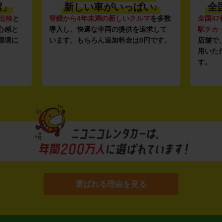
潔」
新しい車がいっぱい♪
全
点検
と
登録から4年未満の新しいクルマ
を多数
全国47
心感と
導入し、快適な車両の提供を追求して
駅チカ
環境に
います。もちろん追加料金は0円です。
店舗で
用いた
す。
選ばれる理由を見る