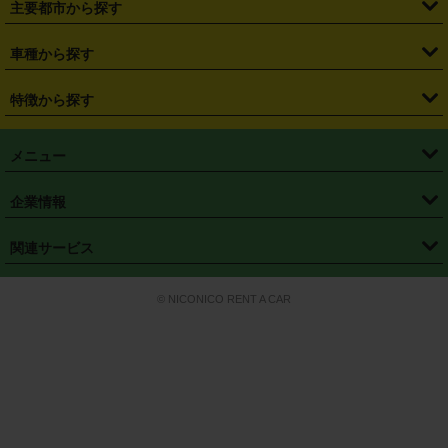
主要都市から探す
・
長野県
・
新潟県
・
富山県
・
石川県
・
福井県
・
大阪府
・
大阪駅
・
難波駅
・
三宮駅
・
京都駅
・
広島駅
・
博多駅
・
成田空港
・
羽田空港
・
兵庫県
・
京都府
・
滋賀県
・
和歌山県
・
奈良県
・
三重県
・
札幌市
・
仙台市
車種から探す
・
熊本駅
・
那覇空港駅
・
中部国際空港セントレア
・
関西国際空港
・
鳥取県
・
島根県
・
岡山県
・
広島県
・
山口県
・
徳島県
・
千葉市
・
さいたま市
・
軽自動車
・
コンパクトカー
・
ステーションワゴン・セダン
特徴から探す
・
大阪国際空港（伊丹空港）
・
神戸空港
・
香川県
・
愛媛県
・
高知県
・
福岡県
・
佐賀県
・
長崎県
・
横浜市
・
川崎市
・
ミニバン・ワンボックス
・
高級ミニバン・ワンボックス
・
SUV
・
岡山空港
・
徳島空港
・
ハイブリッド
・
宅配レンタカー
・
ETCカードレンタル
・
熊本県
・
大分県
・
宮崎県
・
鹿児島県
・
沖縄県
・
相模原市
・
新潟市
メニュー
・
軽トラック・商用バン
・
福岡空港
・
鹿児島空港
・
長期レンタル
・
深夜時間帯レンタル
・
免責補償プラス
・
静岡市
・
浜松市
・
・
トラック・バン
トップページ
・
はじめての方へ
・
ご利用案内
(タウンエースバン、ライトエースバン等)
企業情報
・
那覇空港
・
パーフェクト補償
・
スタッドレスタイヤ
・
直前予約
・
名古屋市
・
京都市
・
・
トラック・バン
ベストレート保証
・
予約から返却まで
・
・
店舗オリジナル
利用シーン別ガイ
(ハイエースバン・キャラバン等)
・
・
ニコパス(アプリ)
会社概要
・
ニュース
・
国際運転免許証
・
フランチャイズ募集
・
営業時間外返却サービス
・
個人情報保護
関連サービス
・
大阪市
・
堺市
ド
・
・
レッカー搬送サービス
カスタマーハラスメントに対する基本方針
・
神戸市
・
岡山市
・
・
車種・料金
カーリースなら「定額ニコノリパック」
・
店舗を探す
・
キャンペーン
© NICONICO RENT A CAR
・
特定商取引法に基づく表記
・
旅行業約款
・
広島市
・
北九州市
・
・
会員特典
超短期カーリースの「ニコリース」
・
選ばれる理由
・
安心・安全への取
り組み
・
福岡市
・
熊本市
・
清潔・快適な車内
・
徹底した車両点検
・
新しいクルマ
空間
・
お客様の声
・
お客様大賞
・
よくある質問