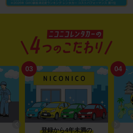
03
04
登録から4年未満の