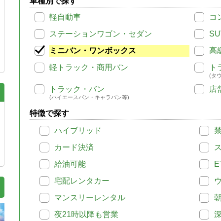
車種別で探す
軽自動車
コ
ステーションワゴン・セダン
SU
ミニバン・ワンボックス
高
軽トラック・商用バン
ト
(タ
トラック・バン
店
(ハイエースバン・キャラバン等)
特徴で探す
ハイブリッド
カード決済
給油可能
E
宅配レンタカー
マンスリーレンタル
夜21時以降も営業