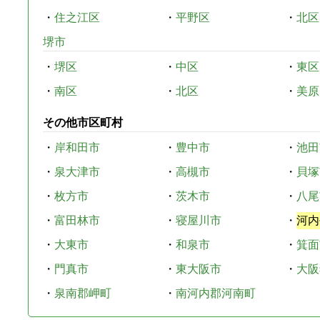
・
住之江区
・
平野区
・
北区
堺市
・
堺区
・
中区
・
東区
・
南区
・
北区
・
美原
その他市区町村
・
岸和田市
・
豊中市
・
池田
・
泉大津市
・
高槻市
・
貝塚
・
枚方市
・
茨木市
・
八尾
・
富田林市
・
寝屋川市
・
河内
・
大東市
・
和泉市
・
箕面
・
門真市
・
東大阪市
・
大阪
・
泉南郡岬町
・
南河内郡河南町