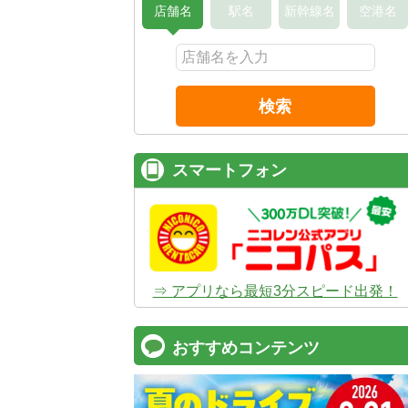
店舗名
駅名
新幹線名
空港名
検索
スマートフォン
⇒ アプリなら最短3分スピード出発！
おすすめコンテンツ