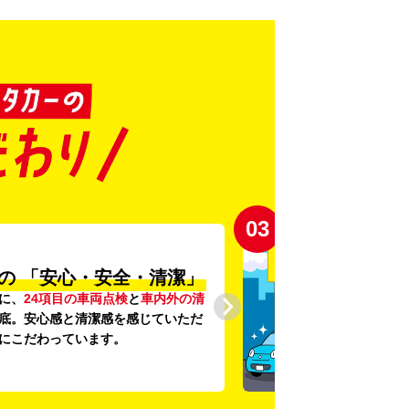
03
の
「安心・安全・清潔」
に、
24項目の車両点検
と
車内外の清
底。安心感と清潔感を感じていただ
にこだわっています。