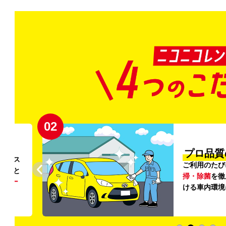
02
円〜
プロ品質
リンス
ご利用のたび
ること
掃・除菌
を徹
う
リー
ける車内環境