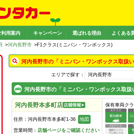
ご利用案内
キャンペーン
選ばれる理由
よくある
府
>
河内長野市
>
F1クラス(ミニバン・ワンボックス)
河内長野市の「ミニバン・ワンボックス取扱い
エリアで探す：
河内長野市の「ミニバン・ワンボックス取扱
河内長野本多町店
保有車両クラ
住所：
河内長野市本多町1-36
地図
営業時間：
店舗ページをご確認ください