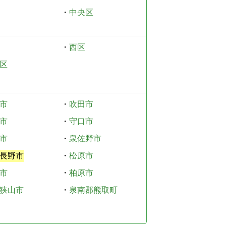
・
中央区
・
西区
区
市
・
吹田市
市
・
守口市
市
・
泉佐野市
長野市
・
松原市
市
・
柏原市
狭山市
・
泉南郡熊取町