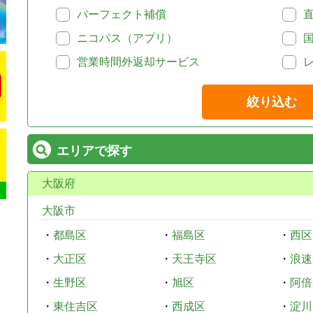
パーフェクト補償
ニコパス（アプリ）
営業時間外返却サービス
絞り込む
エリアで探す
大阪府
大阪市
・
都島区
・
福島区
・
西区
・
大正区
・
天王寺区
・
浪速
・
生野区
・
旭区
・
阿倍
・
東住吉区
・
西成区
・
淀川