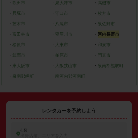
・
吹田市
・
泉大津市
・
高槻市
・
貝塚市
・
守口市
・
枚方市
・
茨木市
・
八尾市
・
泉佐野市
・
富田林市
・
寝屋川市
・
河内長野市
・
松原市
・
大東市
・
和泉市
・
箕面市
・
柏原市
・
門真市
・
東大阪市
・
大阪狭山市
・
泉南郡熊取町
・
泉南郡岬町
・
南河内郡河南町
レンタカーを予約しよう
出発
出発店舗、エリアを入力