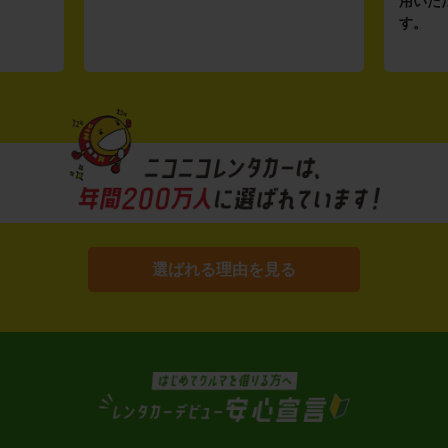
用いた
す。
選ばれる理由を見る