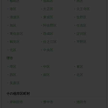
・
都島区
・
福島区
・
西区
・
港区
・
大正区
・
天王寺区
・
浪速区
・
東成区
・
生野区
・
旭区
・
阿倍野区
・
住吉区
・
東住吉区
・
西成区
・
淀川区
・
鶴見区
・
住之江区
・
平野区
・
北区
・
中央区
堺市
・
堺区
・
中区
・
東区
・
西区
・
南区
・
北区
・
美原区
その他市区町村
・
岸和田市
・
豊中市
・
池田市