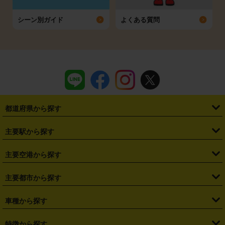
シーン別ガイド
よくある質問
都道府県から探す
・
北海道
・
青森県
・
岩手県
・
宮城県
・
秋田県
・
山形県
主要駅から探す
・
福島県
・
東京都
・
神奈川県
・
埼玉県
・
千葉県
・
茨城県
・
札幌駅
・
仙台駅
・
新宿駅
・
池袋駅
・
渋谷駅
・
東京駅
主要空港から探す
・
栃木県
・
群馬県
・
山梨県
・
愛知県
・
静岡県
・
岐阜県
・
横浜駅
・
川崎駅
・
大宮駅
・
西船橋駅
・
柏駅
・
名古屋駅
・
新千歳空港
・
仙台空港
主要都市から探す
・
長野県
・
新潟県
・
富山県
・
石川県
・
福井県
・
大阪府
・
大阪駅
・
難波駅
・
三宮駅
・
京都駅
・
広島駅
・
博多駅
・
成田空港
・
羽田空港
・
兵庫県
・
京都府
・
滋賀県
・
和歌山県
・
奈良県
・
三重県
・
札幌市
・
仙台市
車種から探す
・
熊本駅
・
那覇空港駅
・
中部国際空港セントレア
・
関西国際空港
・
鳥取県
・
島根県
・
岡山県
・
広島県
・
山口県
・
徳島県
・
千葉市
・
さいたま市
・
軽自動車
・
コンパクトカー
・
ステーションワゴン・セダン
特徴から探す
・
大阪国際空港（伊丹空港）
・
神戸空港