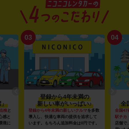
03
04
登録から4年未満の
潔」
新しい車がいっぱい♪
全
点検
と
登録から4年未満の新しいクルマ
を多数
全国47
心感と
導入し、快適な車両の提供を追求して
駅チカ
環境に
います。もちろん追加料金は0円です。
店舗で