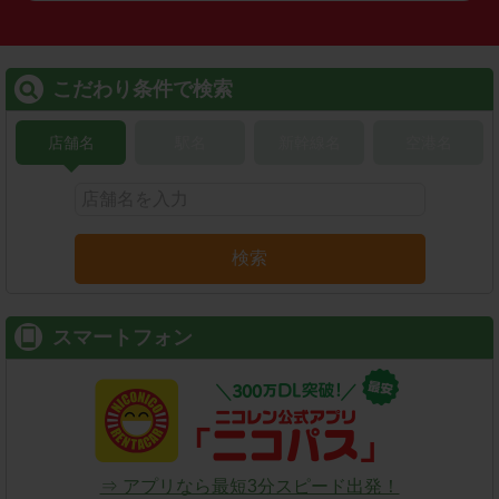
こだわり条件で検索
店舗名
駅名
新幹線名
空港名
検索
スマートフォン
⇒ アプリなら最短3分スピード出発！