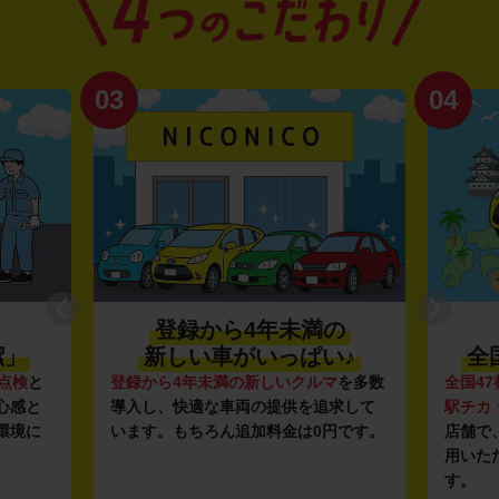
03
04
登録から4年未満の
潔」
新しい車がいっぱい♪
全
点検
と
登録から4年未満の新しいクルマ
を多数
全国47
心感と
導入し、快適な車両の提供を追求して
駅チカ
環境に
います。もちろん追加料金は0円です。
店舗で
用いた
す。