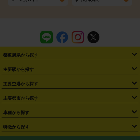
都道府県から探す
・
北海道
・
青森県
・
岩手県
・
宮城県
・
秋田県
・
山形県
主要駅から探す
・
福島県
・
東京都
・
神奈川県
・
埼玉県
・
千葉県
・
茨城県
・
札幌駅
・
仙台駅
・
新宿駅
・
池袋駅
・
渋谷駅
・
東京駅
主要空港から探す
・
栃木県
・
群馬県
・
山梨県
・
愛知県
・
静岡県
・
岐阜県
・
横浜駅
・
川崎駅
・
大宮駅
・
西船橋駅
・
柏駅
・
名古屋駅
・
新千歳空港
・
仙台空港
主要都市から探す
・
長野県
・
新潟県
・
富山県
・
石川県
・
福井県
・
大阪府
・
大阪駅
・
難波駅
・
三宮駅
・
京都駅
・
広島駅
・
博多駅
・
成田空港
・
羽田空港
・
兵庫県
・
京都府
・
滋賀県
・
和歌山県
・
奈良県
・
三重県
・
札幌市
・
仙台市
車種から探す
・
熊本駅
・
那覇空港駅
・
中部国際空港セントレア
・
関西国際空港
・
鳥取県
・
島根県
・
岡山県
・
広島県
・
山口県
・
徳島県
・
千葉市
・
さいたま市
・
軽自動車
・
コンパクトカー
・
ステーションワゴン・セダン
特徴から探す
・
大阪国際空港（伊丹空港）
・
神戸空港
・
香川県
・
愛媛県
・
高知県
・
福岡県
・
佐賀県
・
長崎県
・
横浜市
・
川崎市
・
ミニバン・ワンボックス
・
高級ミニバン・ワンボックス
・
SUV
・
岡山空港
・
徳島空港
・
ハイブリッド
・
宅配レンタカー
・
ETCカードレンタル