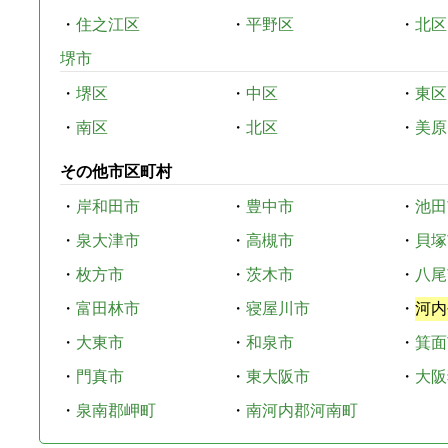
・
住之江区
・
平野区
・
北区
堺市
・
堺区
・
中区
・
東区
・
南区
・
北区
・
美原
その他市区町村
・
岸和田市
・
豊中市
・
池田
・
泉大津市
・
高槻市
・
貝塚
・
枚方市
・
茨木市
・
八尾
・
富田林市
・
寝屋川市
・
河内
・
大東市
・
和泉市
・
箕面
・
門真市
・
東大阪市
・
大阪
・
泉南郡岬町
・
南河内郡河南町