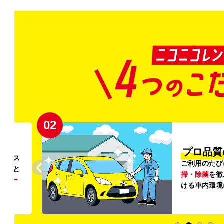
02
円〜
プロ品質
リンス
ご利用のたび
ること
掃・除菌
を徹
う
リー
ける車内環境