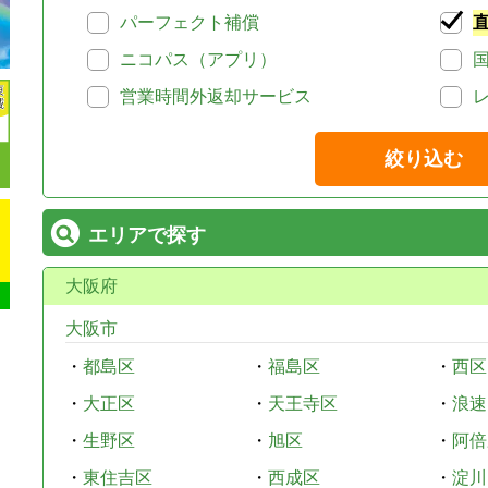
パーフェクト補償
ニコパス（アプリ）
営業時間外返却サービス
絞り込む
エリアで探す
大阪府
大阪市
・
都島区
・
福島区
・
西区
・
大正区
・
天王寺区
・
浪速
・
生野区
・
旭区
・
阿倍
・
東住吉区
・
西成区
・
淀川