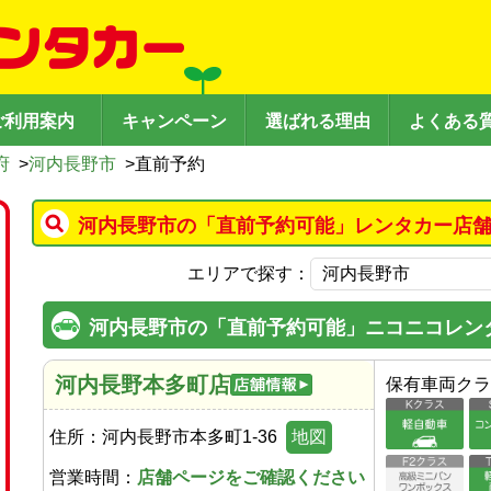
ご利用案内
キャンペーン
選ばれる理由
よくある
府
>
河内長野市
>
直前予約
河内長野市の「直前予約可能」レンタカー店舗
エリアで探す：
河内長野市の「直前予約可能」ニコニコレン
河内長野本多町店
保有車両クラ
住所：
河内長野市本多町1-36
地図
営業時間：
店舗ページをご確認ください