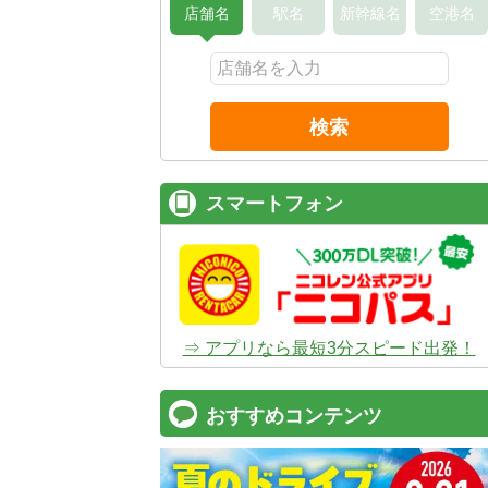
店舗名
駅名
新幹線名
空港名
検索
スマートフォン
⇒ アプリなら最短3分スピード出発！
おすすめコンテンツ