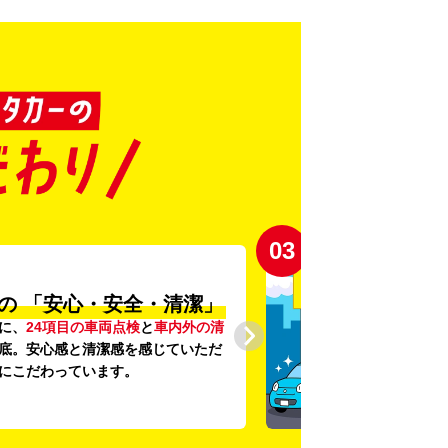
03
の
「安心・安全・清潔」
に、
24項目の車両点検
と
車内外の清
底。安心感と清潔感を感じていただ
にこだわっています。