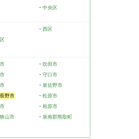
・
中央区
・
西区
区
市
・
吹田市
市
・
守口市
市
・
泉佐野市
長野市
・
松原市
市
・
柏原市
狭山市
・
泉南郡熊取町