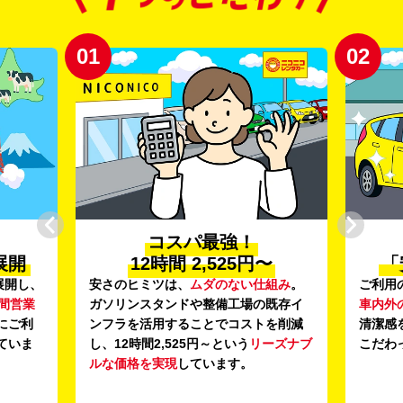
01
02
コスパ最強！
展開
12時間 2,525円〜
「
展開し、
安さのヒミツは、
ムダのない仕組み
。
ご利用
時間営業
ガソリンスタンドや整備工場の既存イ
車内外
にご利
ンフラを活用することでコストを削減
清潔感
ていま
し、12時間2,525円～という
リーズナブ
こだわ
ルな価格を実現
しています。