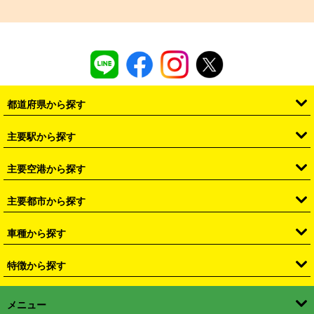
都道府県から探す
・
北海道
・
青森県
・
岩手県
・
宮城県
・
秋田県
・
山形県
主要駅から探す
・
福島県
・
東京都
・
神奈川県
・
埼玉県
・
千葉県
・
茨城県
・
札幌駅
・
仙台駅
・
新宿駅
・
池袋駅
・
渋谷駅
・
東京駅
主要空港から探す
・
栃木県
・
群馬県
・
山梨県
・
愛知県
・
静岡県
・
岐阜県
・
横浜駅
・
川崎駅
・
大宮駅
・
西船橋駅
・
柏駅
・
名古屋駅
・
新千歳空港
・
仙台空港
主要都市から探す
・
長野県
・
新潟県
・
富山県
・
石川県
・
福井県
・
大阪府
・
大阪駅
・
難波駅
・
三宮駅
・
京都駅
・
広島駅
・
博多駅
・
成田空港
・
羽田空港
・
兵庫県
・
京都府
・
滋賀県
・
和歌山県
・
奈良県
・
三重県
・
札幌市
・
仙台市
車種から探す
・
熊本駅
・
那覇空港駅
・
中部国際空港セントレア
・
関西国際空港
・
鳥取県
・
島根県
・
岡山県
・
広島県
・
山口県
・
徳島県
・
千葉市
・
さいたま市
・
軽自動車
・
コンパクトカー
・
ステーションワゴン・セダン
特徴から探す
・
大阪国際空港（伊丹空港）
・
神戸空港
・
香川県
・
愛媛県
・
高知県
・
福岡県
・
佐賀県
・
長崎県
・
横浜市
・
川崎市
・
ミニバン・ワンボックス
・
高級ミニバン・ワンボックス
・
SUV
・
岡山空港
・
徳島空港
・
ハイブリッド
・
宅配レンタカー
・
ETCカードレンタル
・
熊本県
・
大分県
・
宮崎県
・
鹿児島県
・
沖縄県
・
相模原市
・
新潟市
メニュー
・
軽トラック・商用バン
・
福岡空港
・
鹿児島空港