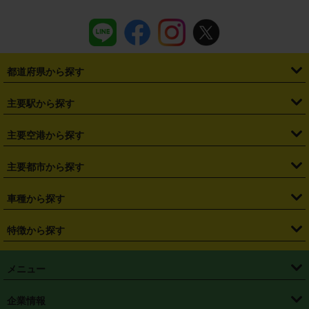
都道府県から探す
・
北海道
・
青森県
・
岩手県
・
宮城県
・
秋田県
・
山形県
主要駅から探す
・
福島県
・
東京都
・
神奈川県
・
埼玉県
・
千葉県
・
茨城県
・
札幌駅
・
仙台駅
・
新宿駅
・
池袋駅
・
渋谷駅
・
東京駅
主要空港から探す
・
栃木県
・
群馬県
・
山梨県
・
愛知県
・
静岡県
・
岐阜県
・
横浜駅
・
川崎駅
・
大宮駅
・
西船橋駅
・
柏駅
・
名古屋駅
・
新千歳空港
・
仙台空港
主要都市から探す
・
長野県
・
新潟県
・
富山県
・
石川県
・
福井県
・
大阪府
・
大阪駅
・
難波駅
・
三宮駅
・
京都駅
・
広島駅
・
博多駅
・
成田空港
・
羽田空港
・
兵庫県
・
京都府
・
滋賀県
・
和歌山県
・
奈良県
・
三重県
・
札幌市
・
仙台市
車種から探す
・
熊本駅
・
那覇空港駅
・
中部国際空港セントレア
・
関西国際空港
・
鳥取県
・
島根県
・
岡山県
・
広島県
・
山口県
・
徳島県
・
千葉市
・
さいたま市
・
軽自動車
・
コンパクトカー
・
ステーションワゴン・セダン
特徴から探す
・
大阪国際空港（伊丹空港）
・
神戸空港
・
香川県
・
愛媛県
・
高知県
・
福岡県
・
佐賀県
・
長崎県
・
横浜市
・
川崎市
・
ミニバン・ワンボックス
・
高級ミニバン・ワンボックス
・
SUV
・
岡山空港
・
徳島空港
・
ハイブリッド
・
宅配レンタカー
・
ETCカードレンタル
・
熊本県
・
大分県
・
宮崎県
・
鹿児島県
・
沖縄県
・
相模原市
・
新潟市
メニュー
・
軽トラック・商用バン
・
福岡空港
・
鹿児島空港
・
長期レンタル
・
深夜時間帯レンタル
・
免責補償プラス
・
静岡市
・
浜松市
・
・
トラック・バン
トップページ
・
はじめての方へ
・
ご利用案内
(タウンエースバン、ライトエースバン等)
企業情報
・
那覇空港
・
パーフェクト補償
・
スタッドレスタイヤ
・
直前予約