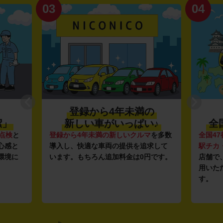
03
04
登録から4年未満の
潔」
新しい車がいっぱい♪
全
点検
と
登録から4年未満の新しいクルマ
を多数
全国47
心感と
導入し、快適な車両の提供を追求して
駅チカ
環境に
います。もちろん追加料金は0円です。
店舗で
用いた
す。