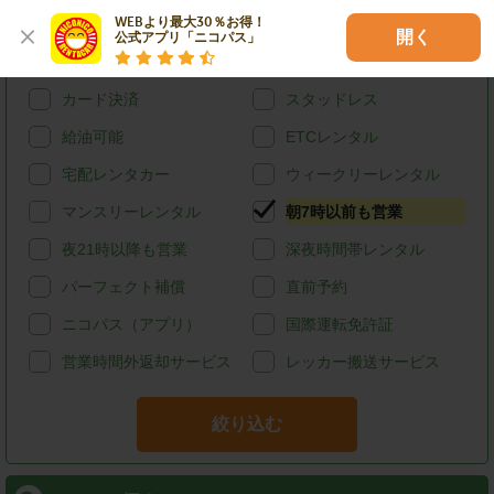
WEBより最大30％お得！

特徴で探す
開く
公式アプリ「ニコパス」
ハイブリッド
禁煙
カード決済
スタッドレス
給油可能
ETCレンタル
宅配レンタカー
ウィークリーレンタル
マンスリーレンタル
朝7時以前も営業
夜21時以降も営業
深夜時間帯レンタル
パーフェクト補償
直前予約
ニコパス（アプリ）
国際運転免許証
営業時間外返却サービス
レッカー搬送サービス
絞り込む