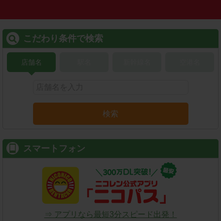
こだわり条件で検索
店舗名
駅名
新幹線名
空港名
検索
スマートフォン
⇒ アプリなら最短3分スピード出発！