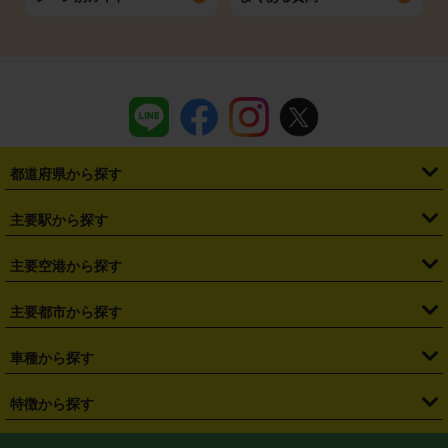
都道府県から探す
・
北海道
・
青森県
・
岩手県
・
宮城県
・
秋田県
・
山形県
主要駅から探す
・
福島県
・
東京都
・
神奈川県
・
埼玉県
・
千葉県
・
茨城県
・
札幌駅
・
仙台駅
・
新宿駅
・
池袋駅
・
渋谷駅
・
東京駅
主要空港から探す
・
栃木県
・
群馬県
・
山梨県
・
愛知県
・
静岡県
・
岐阜県
・
横浜駅
・
川崎駅
・
大宮駅
・
西船橋駅
・
柏駅
・
名古屋駅
・
新千歳空港
・
仙台空港
主要都市から探す
・
長野県
・
新潟県
・
富山県
・
石川県
・
福井県
・
大阪府
・
大阪駅
・
難波駅
・
三宮駅
・
京都駅
・
広島駅
・
博多駅
・
成田空港
・
羽田空港
・
兵庫県
・
京都府
・
滋賀県
・
和歌山県
・
奈良県
・
三重県
・
札幌市
・
仙台市
車種から探す
・
熊本駅
・
那覇空港駅
・
中部国際空港セントレア
・
関西国際空港
・
鳥取県
・
島根県
・
岡山県
・
広島県
・
山口県
・
徳島県
・
千葉市
・
さいたま市
・
軽自動車
・
コンパクトカー
・
ステーションワゴン・セダン
特徴から探す
・
大阪国際空港（伊丹空港）
・
神戸空港
・
香川県
・
愛媛県
・
高知県
・
福岡県
・
佐賀県
・
長崎県
・
横浜市
・
川崎市
・
ミニバン・ワンボックス
・
高級ミニバン・ワンボックス
・
SUV
・
岡山空港
・
徳島空港
・
ハイブリッド
・
宅配レンタカー
・
ETCカードレンタル
・
熊本県
・
大分県
・
宮崎県
・
鹿児島県
・
沖縄県