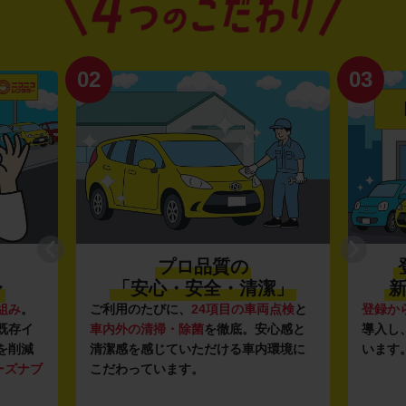
02
03
プロ品質の
〜
「安心・安全・清潔」
新
組み
。
ご利用のたびに、
24項目の車両点検
と
登録か
既存イ
車内外の清掃・除菌
を徹底。安心感と
導入し
を削減
清潔感を感じていただける車内環境に
います
ーズナブ
こだわっています。