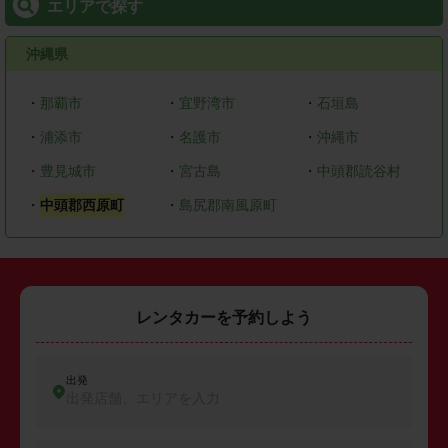
エリアで探す
沖縄県
・
那覇市
・
宜野湾市
・
石垣島
・
浦添市
・
名護市
・
沖縄市
・
豊見城市
・
宮古島
・
中頭郡読谷村
・
中頭郡西原町
・
島尻郡南風原町
レンタカーを予約しよう
出発
出発店舗、エリアを入力