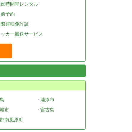
深夜時間帯レンタル
直前予約
国際運転免許証
レッカー搬送サービス
島
・
浦添市
城市
・
宮古島
郡南風原町