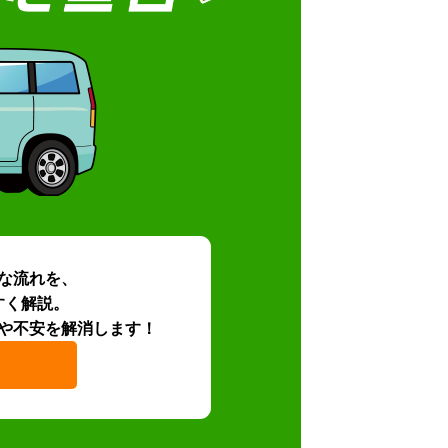
な流れを、
すく解説。
や不安を解消します！