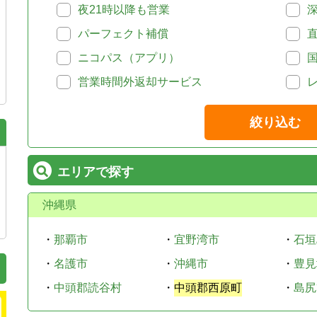
夜21時以降も営業
パーフェクト補償
ニコパス（アプリ）
営業時間外返却サービス
絞り込む
エリアで探す
沖縄県
・
那覇市
・
宜野湾市
・
石垣
・
名護市
・
沖縄市
・
豊見
・
中頭郡読谷村
・
中頭郡西原町
・
島尻