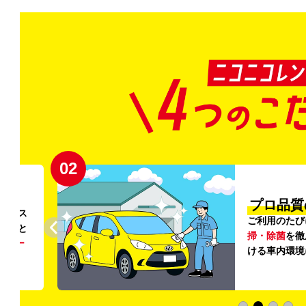
02
円〜
プロ品質
リンス
ご利用のたび
ること
掃・除菌
を徹
う
リー
ける車内環境