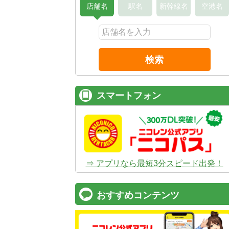
店舗名
駅名
新幹線名
空港名
検索
スマートフォン
⇒ アプリなら最短3分スピード出発！
おすすめコンテンツ