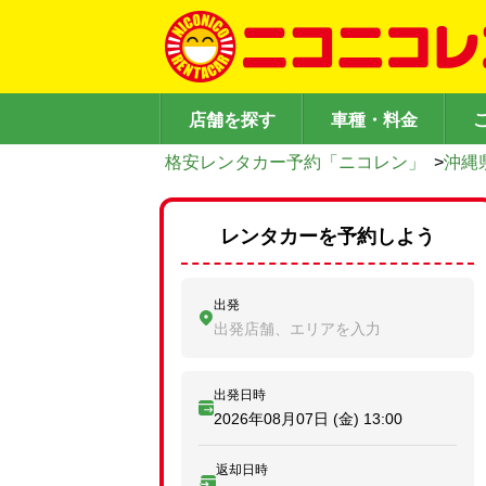
店舗を探す
車種・料金
格安レンタカー予約「ニコレン」
>
沖縄
レンタカーを予約しよう
出発
出発店舗、エリアを入力
出発日時
2026年08月07日 (金)
13:00
返却日時