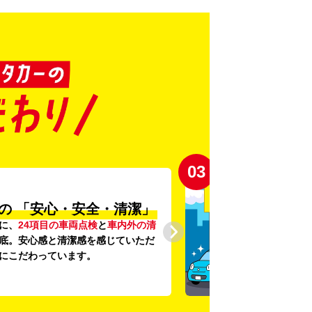
03
の
「安心・安全・清潔」
に、
24項目の車両点検
と
車内外の清
底。安心感と清潔感を感じていただ
にこだわっています。