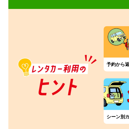
予約から
シーン別