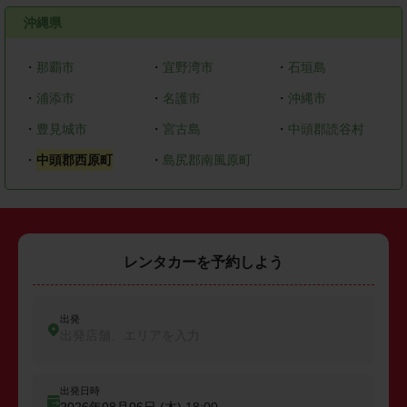
沖縄県
・
那覇市
・
宜野湾市
・
石垣島
・
浦添市
・
名護市
・
沖縄市
・
豊見城市
・
宮古島
・
中頭郡読谷村
・
中頭郡西原町
・
島尻郡南風原町
レンタカーを予約しよう
出発
出発店舗、エリアを入力
出発日時
2026年08月06日 (木)
18:00