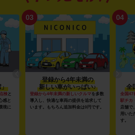
03
04
登録から4年未満の
潔」
新しい車がいっぱい♪
全
点検
と
登録から4年未満の新しいクルマ
を多数
全国47
心感と
導入し、快適な車両の提供を追求して
駅チカ
環境に
います。もちろん追加料金は0円です。
店舗で
用いた
す。