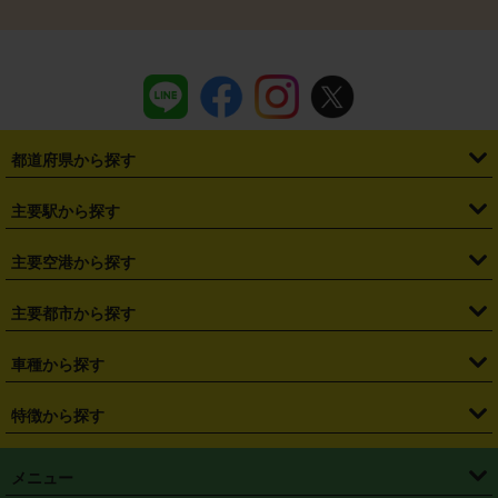
都道府県から探す
・
北海道
・
青森県
・
岩手県
・
宮城県
・
秋田県
・
山形県
主要駅から探す
・
福島県
・
東京都
・
神奈川県
・
埼玉県
・
千葉県
・
茨城県
・
札幌駅
・
仙台駅
・
新宿駅
・
池袋駅
・
渋谷駅
・
東京駅
主要空港から探す
・
栃木県
・
群馬県
・
山梨県
・
愛知県
・
静岡県
・
岐阜県
・
横浜駅
・
川崎駅
・
大宮駅
・
西船橋駅
・
柏駅
・
名古屋駅
・
新千歳空港
・
仙台空港
主要都市から探す
・
長野県
・
新潟県
・
富山県
・
石川県
・
福井県
・
大阪府
・
大阪駅
・
難波駅
・
三宮駅
・
京都駅
・
広島駅
・
博多駅
・
成田空港
・
羽田空港
・
兵庫県
・
京都府
・
滋賀県
・
和歌山県
・
奈良県
・
三重県
・
札幌市
・
仙台市
車種から探す
・
熊本駅
・
那覇空港駅
・
中部国際空港セントレア
・
関西国際空港
・
鳥取県
・
島根県
・
岡山県
・
広島県
・
山口県
・
徳島県
・
千葉市
・
さいたま市
・
軽自動車
・
コンパクトカー
・
ステーションワゴン・セダン
特徴から探す
・
大阪国際空港（伊丹空港）
・
神戸空港
・
香川県
・
愛媛県
・
高知県
・
福岡県
・
佐賀県
・
長崎県
・
横浜市
・
川崎市
・
ミニバン・ワンボックス
・
高級ミニバン・ワンボックス
・
SUV
・
岡山空港
・
徳島空港
・
ハイブリッド
・
宅配レンタカー
・
ETCカードレンタル
・
熊本県
・
大分県
・
宮崎県
・
鹿児島県
・
沖縄県
・
相模原市
・
新潟市
メニュー
・
軽トラック・商用バン
・
福岡空港
・
鹿児島空港
・
長期レンタル
・
深夜時間帯レンタル
・
免責補償プラス