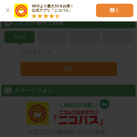
WEBより最大30％お得！

開く
公式アプリ「ニコパス」
こだわり条件で検索
店舗名
駅名
新幹線名
空港名
検索
スマートフォン
⇒ アプリなら最短3分スピード出発！