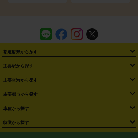
都道府県から探す
・
北海道
・
青森県
・
岩手県
・
宮城県
・
秋田県
・
山形県
主要駅から探す
・
福島県
・
東京都
・
神奈川県
・
埼玉県
・
千葉県
・
茨城県
・
札幌駅
・
仙台駅
・
新宿駅
・
池袋駅
・
渋谷駅
・
東京駅
主要空港から探す
・
栃木県
・
群馬県
・
山梨県
・
愛知県
・
静岡県
・
岐阜県
・
横浜駅
・
川崎駅
・
大宮駅
・
西船橋駅
・
柏駅
・
名古屋駅
・
新千歳空港
・
仙台空港
主要都市から探す
・
長野県
・
新潟県
・
富山県
・
石川県
・
福井県
・
大阪府
・
大阪駅
・
難波駅
・
三宮駅
・
京都駅
・
広島駅
・
博多駅
・
成田空港
・
羽田空港
・
兵庫県
・
京都府
・
滋賀県
・
和歌山県
・
奈良県
・
三重県
・
札幌市
・
仙台市
車種から探す
・
熊本駅
・
那覇空港駅
・
中部国際空港セントレア
・
関西国際空港
・
鳥取県
・
島根県
・
岡山県
・
広島県
・
山口県
・
徳島県
・
千葉市
・
さいたま市
・
軽自動車
・
コンパクトカー
・
ステーションワゴン・セダン
特徴から探す
・
大阪国際空港（伊丹空港）
・
神戸空港
・
香川県
・
愛媛県
・
高知県
・
福岡県
・
佐賀県
・
長崎県
・
横浜市
・
川崎市
・
ミニバン・ワンボックス
・
高級ミニバン・ワンボックス
・
SUV
・
岡山空港
・
徳島空港
・
ハイブリッド
・
宅配レンタカー
・
ETCカードレンタル
・
熊本県
・
大分県
・
宮崎県
・
鹿児島県
・
沖縄県
・
相模原市
・
新潟市