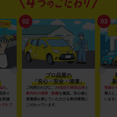
02
03
プロ品質の
〜
「安心・安全・清潔」
新
組み
。
ご利用のたびに、
24項目の車両点検
と
登録か
既存イ
車内外の清掃・除菌
を徹底。安心感と
導入し
を削減
清潔感を感じていただける車内環境に
います
ーズナブ
こだわっています。