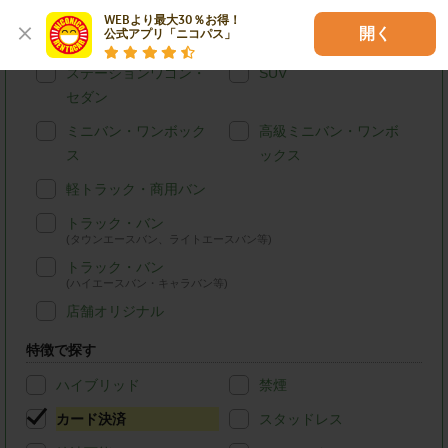
車種別で探す
WEBより最大30％お得！

開く
公式アプリ「ニコパス」
軽自動車
コンパクトカー
ステーションワゴン・
SUV
セダン
ミニバン・ワンボック
高級ミニバン・ワンボ
ス
ックス
軽トラック・商用バン
トラック・バン
(タウンエースバン、ライトエースバン等)
トラック・バン
(ハイエースバン・キャラバン等)
店舗オリジナル
特徴で探す
ハイブリッド
禁煙
カード決済
スタッドレス