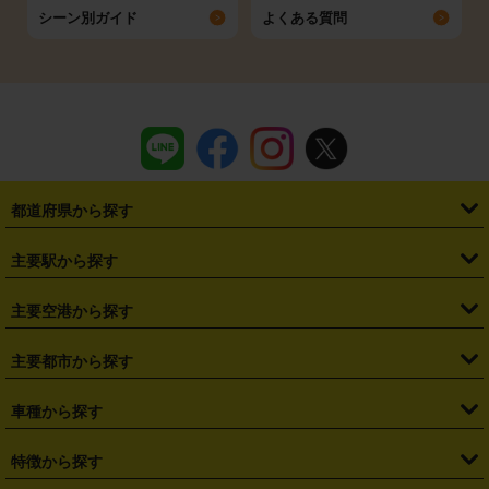
シーン別ガイド
よくある質問
都道府県から探す
・
北海道
・
青森県
・
岩手県
・
宮城県
・
秋田県
・
山形県
主要駅から探す
・
福島県
・
東京都
・
神奈川県
・
埼玉県
・
千葉県
・
茨城県
・
札幌駅
・
仙台駅
・
新宿駅
・
池袋駅
・
渋谷駅
・
東京駅
主要空港から探す
・
栃木県
・
群馬県
・
山梨県
・
愛知県
・
静岡県
・
岐阜県
・
横浜駅
・
川崎駅
・
大宮駅
・
西船橋駅
・
柏駅
・
名古屋駅
・
新千歳空港
・
仙台空港
主要都市から探す
・
長野県
・
新潟県
・
富山県
・
石川県
・
福井県
・
大阪府
・
大阪駅
・
難波駅
・
三宮駅
・
京都駅
・
広島駅
・
博多駅
・
成田空港
・
羽田空港
・
兵庫県
・
京都府
・
滋賀県
・
和歌山県
・
奈良県
・
三重県
・
札幌市
・
仙台市
車種から探す
・
熊本駅
・
那覇空港駅
・
中部国際空港セントレア
・
関西国際空港
・
鳥取県
・
島根県
・
岡山県
・
広島県
・
山口県
・
徳島県
・
千葉市
・
さいたま市
・
軽自動車
・
コンパクトカー
・
ステーションワゴン・セダン
特徴から探す
・
大阪国際空港（伊丹空港）
・
神戸空港
・
香川県
・
愛媛県
・
高知県
・
福岡県
・
佐賀県
・
長崎県
・
横浜市
・
川崎市
・
ミニバン・ワンボックス
・
高級ミニバン・ワンボックス
・
SUV