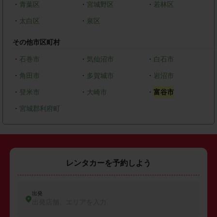
・
青葉区
・
宮城野区
・
若林区
・
太白区
・
泉区
その他市区町村
・
石巻市
・
気仙沼市
・
白石市
・
角田市
・
多賀城市
・
岩沼市
・
登米市
・
大崎市
・
富谷市
・
宮城郡利府町
レンタカーを予約しよう
出発
出発店舗、エリアを入力