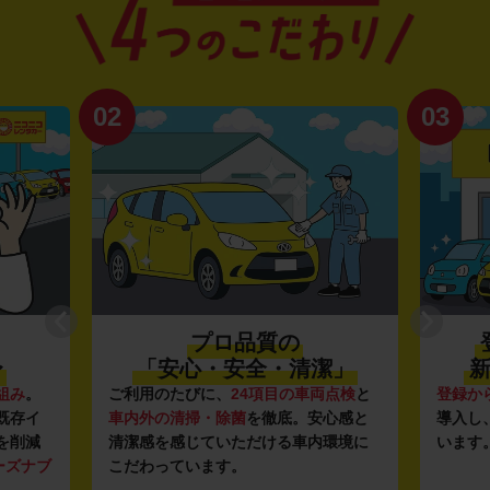
02
03
プロ品質の
〜
「安心・安全・清潔」
新
組み
。
ご利用のたびに、
24項目の車両点検
と
登録か
既存イ
車内外の清掃・除菌
を徹底。安心感と
導入し
を削減
清潔感を感じていただける車内環境に
います
ーズナブ
こだわっています。