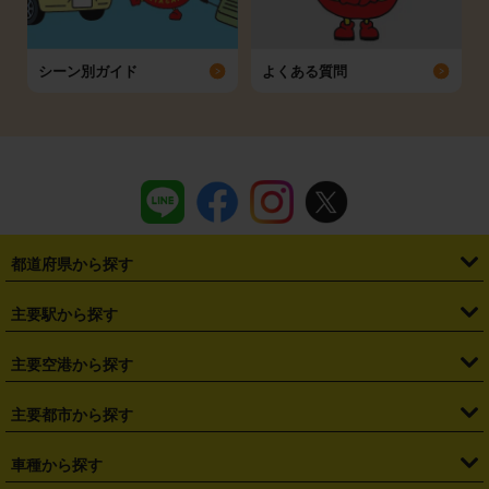
シーン別ガイド
よくある質問
都道府県から探す
・
北海道
・
青森県
・
岩手県
・
宮城県
・
秋田県
・
山形県
主要駅から探す
・
福島県
・
東京都
・
神奈川県
・
埼玉県
・
千葉県
・
茨城県
・
札幌駅
・
仙台駅
・
新宿駅
・
池袋駅
・
渋谷駅
・
東京駅
主要空港から探す
・
栃木県
・
群馬県
・
山梨県
・
愛知県
・
静岡県
・
岐阜県
・
横浜駅
・
川崎駅
・
大宮駅
・
西船橋駅
・
柏駅
・
名古屋駅
・
新千歳空港
・
仙台空港
主要都市から探す
・
長野県
・
新潟県
・
富山県
・
石川県
・
福井県
・
大阪府
・
大阪駅
・
難波駅
・
三宮駅
・
京都駅
・
広島駅
・
博多駅
・
成田空港
・
羽田空港
・
兵庫県
・
京都府
・
滋賀県
・
和歌山県
・
奈良県
・
三重県
・
札幌市
・
仙台市
車種から探す
・
熊本駅
・
那覇空港駅
・
中部国際空港セントレア
・
関西国際空港