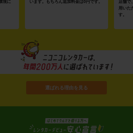
環境に
います。もちろん追加料金は0円です。
店舗で
用いた
す。
選ばれる理由を見る