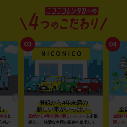
03
04
登録から4年未満の
潔」
新しい車がいっぱい♪
全
点検
と
登録から4年未満の新しいクルマ
を多数
全国47
心感と
導入し、快適な車両の提供を追求して
駅チカ