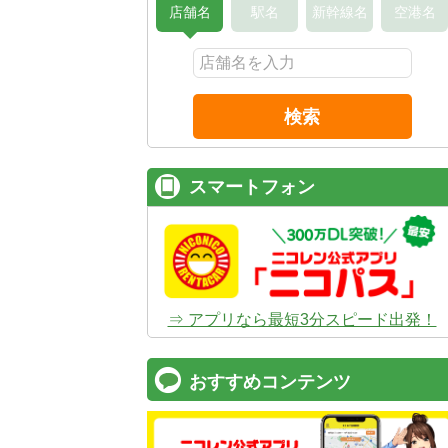
店舗名
駅名
新幹線名
空港名
検索
スマートフォン
⇒ アプリなら最短3分スピード出発！
おすすめコンテンツ