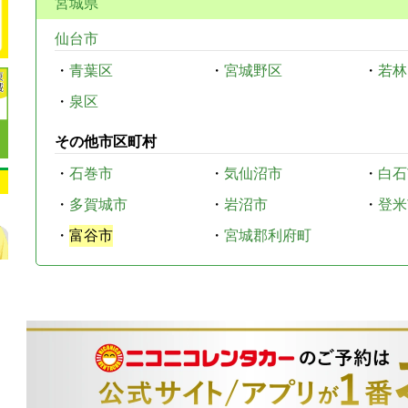
宮城県
仙台市
・
青葉区
・
宮城野区
・
若林
・
泉区
その他市区町村
・
石巻市
・
気仙沼市
・
白石
・
多賀城市
・
岩沼市
・
登米
・
富谷市
・
宮城郡利府町