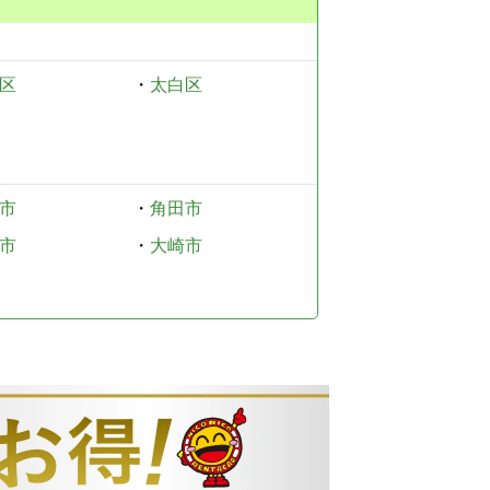
区
・
太白区
市
・
角田市
市
・
大崎市