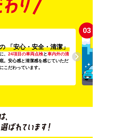
03
の
「安心・安全・清潔」
に、
24項目の車両点検
と
車内外の清
底。安心感と清潔感を感じていただ
にこだわっています。