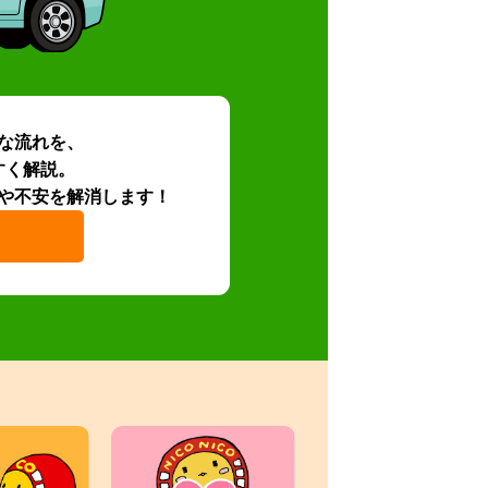
な流れを、
すく解説。
や不安を解消します！