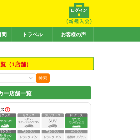
質問
トラベル
お客様の声
覧（1店舗）
検索
カー店舗一覧
ス