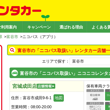
ご利用案内
キャンペーン
選ばれる理由
よくある
県
>
富谷市
>
ニコパス（アプリ）
富谷市の「ニコパス取扱い」レンタカー店舗一
エリアで探す：
富谷市の「ニコパス取扱い」ニコニコレンタ
宮城成田店
保有車両クラ
住所：
富谷市成田9-6-1
地図
営業時間：
08:00-20:00