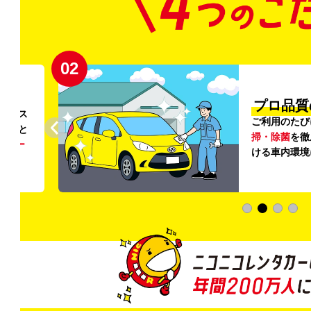
02
円〜
プロ品質
リンス
ご利用のたび
ること
掃・除菌
を徹
う
リー
ける車内環境