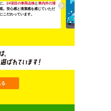
に、
24項目の車両点検
と
車内外の清
底。安心感と清潔感を感じていただ
にこだわっています。
見る