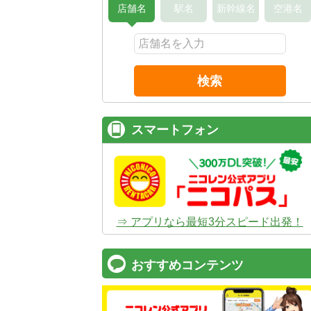
店舗名
駅名
新幹線名
空港名
検索
スマートフォン
⇒ アプリなら最短3分スピード出発！
おすすめコンテンツ