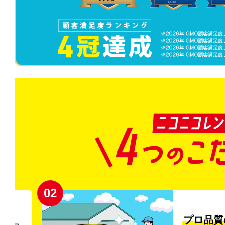
02
円〜
プロ品質