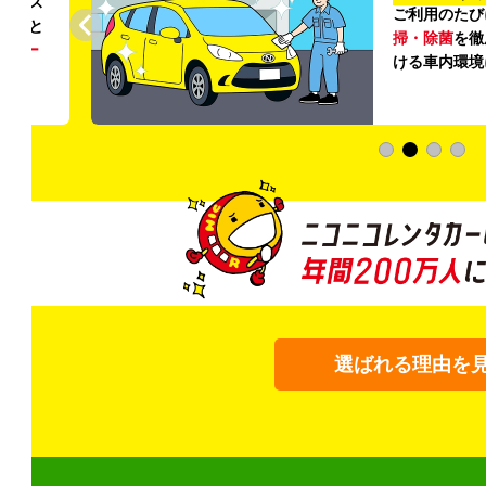
リンス
ご利用のたび
ること
掃・除菌
を徹
う
リー
ける車内環境
選ばれる理由を