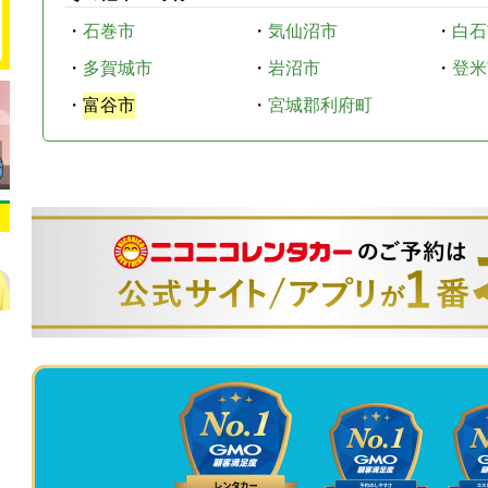
・
石巻市
・
気仙沼市
・
白石
・
多賀城市
・
岩沼市
・
登米
・
富谷市
・
宮城郡利府町