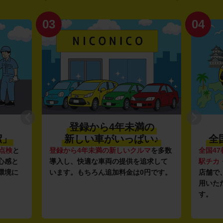
03
04
登録から4年未満の
潔」
新しい車がいっぱい♪
全
点検
と
登録から4年未満の新しいクルマ
を多数
全国47
心感と
導入し、快適な車両の提供を追求して
駅チカ
環境に
います。もちろん追加料金は0円です。
店舗で
用いた
す。