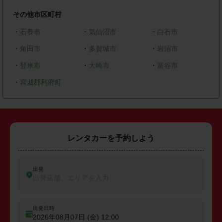
その他市区町村
・
石巻市
・
気仙沼市
・
白石市
・
角田市
・
多賀城市
・
岩沼市
・
登米市
・
大崎市
・
富谷市
・
宮城郡利府町
レンタカーを予約しよう
出発
出発店舗、エリアを入力
出発日時
2026年08月07日 (金)
12:00