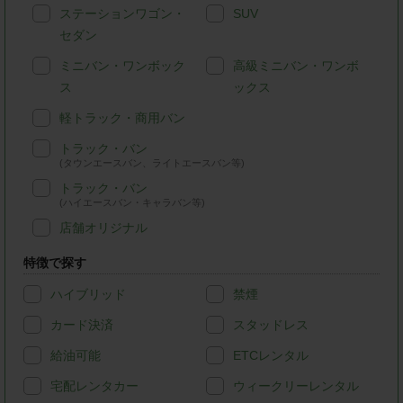
ステーションワゴン・
SUV
セダン
ミニバン・ワンボック
高級ミニバン・ワンボ
ス
ックス
軽トラック・商用バン
トラック・バン
(タウンエースバン、ライトエースバン等)
トラック・バン
(ハイエースバン・キャラバン等)
店舗オリジナル
特徴で探す
ハイブリッド
禁煙
カード決済
スタッドレス
給油可能
ETCレンタル
宅配レンタカー
ウィークリーレンタル