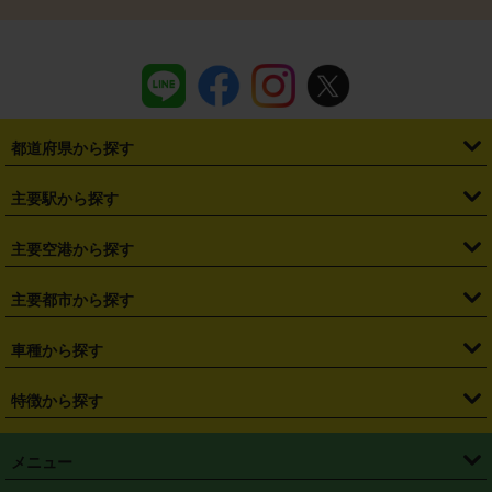
都道府県から探す
・
北海道
・
青森県
・
岩手県
・
宮城県
・
秋田県
・
山形県
主要駅から探す
・
福島県
・
東京都
・
神奈川県
・
埼玉県
・
千葉県
・
茨城県
・
札幌駅
・
仙台駅
・
新宿駅
・
池袋駅
・
渋谷駅
・
東京駅
主要空港から探す
・
栃木県
・
群馬県
・
山梨県
・
愛知県
・
静岡県
・
岐阜県
・
横浜駅
・
川崎駅
・
大宮駅
・
西船橋駅
・
柏駅
・
名古屋駅
・
新千歳空港
・
仙台空港
主要都市から探す
・
長野県
・
新潟県
・
富山県
・
石川県
・
福井県
・
大阪府
・
大阪駅
・
難波駅
・
三宮駅
・
京都駅
・
広島駅
・
博多駅
・
成田空港
・
羽田空港
・
兵庫県
・
京都府
・
滋賀県
・
和歌山県
・
奈良県
・
三重県
・
札幌市
・
仙台市
車種から探す
・
熊本駅
・
那覇空港駅
・
中部国際空港セントレア
・
関西国際空港
・
鳥取県
・
島根県
・
岡山県
・
広島県
・
山口県
・
徳島県
・
千葉市
・
さいたま市
・
軽自動車
・
コンパクトカー
・
ステーションワゴン・セダン
特徴から探す
・
大阪国際空港（伊丹空港）
・
神戸空港
・
香川県
・
愛媛県
・
高知県
・
福岡県
・
佐賀県
・
長崎県
・
横浜市
・
川崎市
・
ミニバン・ワンボックス
・
高級ミニバン・ワンボックス
・
SUV
・
岡山空港
・
徳島空港
・
ハイブリッド
・
宅配レンタカー
・
ETCカードレンタル
・
熊本県
・
大分県
・
宮崎県
・
鹿児島県
・
沖縄県
・
相模原市
・
新潟市
メニュー
・
軽トラック・商用バン
・
福岡空港
・
鹿児島空港
・
長期レンタル
・
深夜時間帯レンタル
・
免責補償プラス
・
静岡市
・
浜松市