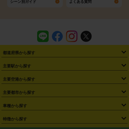
シーン別ガイド
よくある質問
都道府県から探す
・
北海道
・
青森県
・
岩手県
・
宮城県
・
秋田県
・
山形県
主要駅から探す
・
福島県
・
東京都
・
神奈川県
・
埼玉県
・
千葉県
・
茨城県
・
札幌駅
・
仙台駅
・
新宿駅
・
池袋駅
・
渋谷駅
・
東京駅
主要空港から探す
・
栃木県
・
群馬県
・
山梨県
・
愛知県
・
静岡県
・
岐阜県
・
横浜駅
・
川崎駅
・
大宮駅
・
西船橋駅
・
柏駅
・
名古屋駅
・
新千歳空港
・
仙台空港
主要都市から探す
・
長野県
・
新潟県
・
富山県
・
石川県
・
福井県
・
大阪府
・
大阪駅
・
難波駅
・
三宮駅
・
京都駅
・
広島駅
・
博多駅
・
成田空港
・
羽田空港
・
兵庫県
・
京都府
・
滋賀県
・
和歌山県
・
奈良県
・
三重県
・
札幌市
・
仙台市
車種から探す
・
熊本駅
・
那覇空港駅
・
中部国際空港セントレア
・
関西国際空港
・
鳥取県
・
島根県
・
岡山県
・
広島県
・
山口県
・
徳島県
・
千葉市
・
さいたま市
・
軽自動車
・
コンパクトカー
・
ステーションワゴン・セダン
特徴から探す
・
大阪国際空港（伊丹空港）
・
神戸空港
・
香川県
・
愛媛県
・
高知県
・
福岡県
・
佐賀県
・
長崎県
・
横浜市
・
川崎市
・
ミニバン・ワンボックス
・
高級ミニバン・ワンボックス
・
SUV
・
岡山空港
・
徳島空港