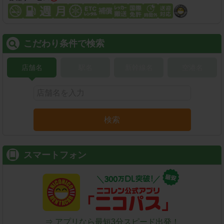
こだわり条件で検索
店舗名
駅名
新幹線名
空港名
検索
スマートフォン
⇒ アプリなら最短3分スピード出発！