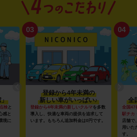
03
04
登録から4年未満の
潔」
新しい車がいっぱい♪
全
点検
と
登録から4年未満の新しいクルマ
を多数
全国47
心感と
導入し、快適な車両の提供を追求して
駅チカ
環境に
います。もちろん追加料金は0円です。
店舗で
用いた
す。