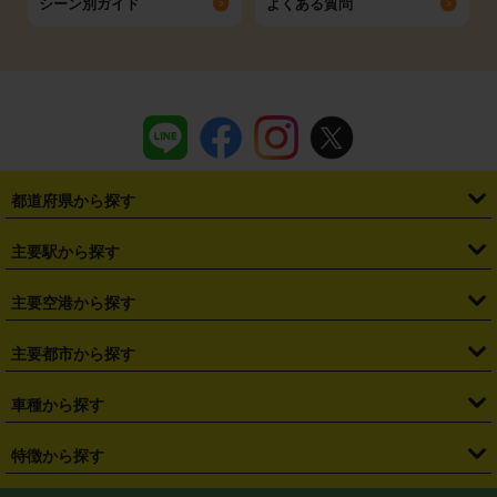
シーン別ガイド
よくある質問
都道府県から探す
・
北海道
・
青森県
・
岩手県
・
宮城県
・
秋田県
・
山形県
主要駅から探す
・
福島県
・
東京都
・
神奈川県
・
埼玉県
・
千葉県
・
茨城県
・
札幌駅
・
仙台駅
・
新宿駅
・
池袋駅
・
渋谷駅
・
東京駅
主要空港から探す
・
栃木県
・
群馬県
・
山梨県
・
愛知県
・
静岡県
・
岐阜県
・
横浜駅
・
川崎駅
・
大宮駅
・
西船橋駅
・
柏駅
・
名古屋駅
・
新千歳空港
・
仙台空港
主要都市から探す
・
長野県
・
新潟県
・
富山県
・
石川県
・
福井県
・
大阪府
・
大阪駅
・
難波駅
・
三宮駅
・
京都駅
・
広島駅
・
博多駅
・
成田空港
・
羽田空港
・
兵庫県
・
京都府
・
滋賀県
・
和歌山県
・
奈良県
・
三重県
・
札幌市
・
仙台市
車種から探す
・
熊本駅
・
那覇空港駅
・
中部国際空港セントレア
・
関西国際空港
・
鳥取県
・
島根県
・
岡山県
・
広島県
・
山口県
・
徳島県
・
千葉市
・
さいたま市
・
軽自動車
・
コンパクトカー
・
ステーションワゴン・セダン
特徴から探す
・
大阪国際空港（伊丹空港）
・
神戸空港
・
香川県
・
愛媛県
・
高知県
・
福岡県
・
佐賀県
・
長崎県
・
横浜市
・
川崎市
・
ミニバン・ワンボックス
・
高級ミニバン・ワンボックス
・
SUV
・
岡山空港
・
徳島空港
・
ハイブリッド
・
宅配レンタカー
・
ETCカードレンタル