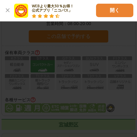
WEBより最大30％お得！

開く
公式アプリ「ニコパス」
住所：
仙台市青葉区福沢町1-26
地図
営業時間：
08:00-20:00
この店舗で予約する
保有車両クラス
各種サービス
宮城野区