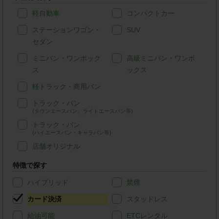
軽自動車
コンパクトカー
ステーションワゴン・
SUV
セダン
ミニバン・ワンボック
高級ミニバン・ワンボ
ス
ックス
軽トラック・商用バン
トラック・バン
(タウンエースバン、ライトエースバン等)
トラック・バン
(ハイエースバン・キャラバン等)
店舗オリジナル
特徴で探す
ハイブリッド
禁煙
カード決済
スタッドレス
給油可能
ETCレンタル