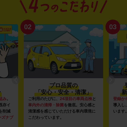
02
03
プロ品質の
〜
「安心・安全・清潔」
新
組み
。
ご利用のたびに、
24項目の車両点検
と
登録か
既存イ
車内外の清掃・除菌
を徹底。安心感と
導入し
を削減
清潔感を感じていただける車内環境に
います
ーズナブ
こだわっています。