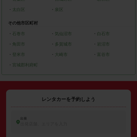
・
太白区
・
泉区
その他市区町村
・
石巻市
・
気仙沼市
・
白石市
・
角田市
・
多賀城市
・
岩沼市
・
登米市
・
大崎市
・
富谷市
・
宮城郡利府町
レンタカーを予約しよう
出発
出発店舗、エリアを入力