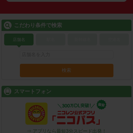
こだわり条件で検索
店舗名
駅名
新幹線名
空港名
検索
スマートフォン
⇒ アプリなら最短3分スピード出発！