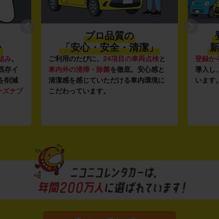
プロ品質の
〜
「安心・安全・清潔」
新
組み
。
ご利用のたびに、
24項目の車両点検
と
登録か
既存イ
車内外の清掃・除菌
を徹底。安心感と
導入し
を削減
清潔感を感じていただける車内環境に
います
ーズナブ
こだわっています。