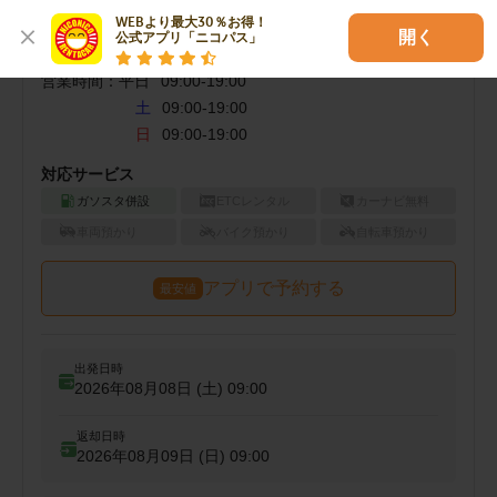
WEBより最大30％お得！

開く
公式アプリ「ニコパス」
店舗営業時間
営業時間：
平日
09:00
-
19:00
土
09:00-19:00
日
09:00-19:00
対応サービス
ガソスタ併設
ETCレンタル
カーナビ無料
車両預かり
バイク預かり
自転車預かり
アプリで予約する
最安値
出発日時
2026年08月08日 (土)
09:00
返却日時
2026年08月09日 (日)
09:00