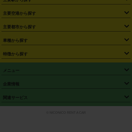
・
福島県
・
東京都
・
神奈川県
・
埼玉県
・
千葉県
・
茨城県
・
札幌駅
・
仙台駅
・
新宿駅
・
池袋駅
・
渋谷駅
・
東京駅
主要空港から探す
・
栃木県
・
群馬県
・
山梨県
・
愛知県
・
静岡県
・
岐阜県
・
横浜駅
・
川崎駅
・
大宮駅
・
西船橋駅
・
柏駅
・
名古屋駅
・
新千歳空港
・
仙台空港
主要都市から探す
・
長野県
・
新潟県
・
富山県
・
石川県
・
福井県
・
大阪府
・
大阪駅
・
難波駅
・
三宮駅
・
京都駅
・
広島駅
・
博多駅
・
成田空港
・
羽田空港
・
兵庫県
・
京都府
・
滋賀県
・
和歌山県
・
奈良県
・
三重県
・
札幌市
・
仙台市
車種から探す
・
熊本駅
・
那覇空港駅
・
中部国際空港セントレア
・
関西国際空港
・
鳥取県
・
島根県
・
岡山県
・
広島県
・
山口県
・
徳島県
・
千葉市
・
さいたま市
・
軽自動車
・
コンパクトカー
・
ステーションワゴン・セダン
特徴から探す
・
大阪国際空港（伊丹空港）
・
神戸空港
・
香川県
・
愛媛県
・
高知県
・
福岡県
・
佐賀県
・
長崎県
・
横浜市
・
川崎市
・
ミニバン・ワンボックス
・
高級ミニバン・ワンボックス
・
SUV
・
岡山空港
・
徳島空港
・
ハイブリッド
・
宅配レンタカー
・
ETCカードレンタル
・
熊本県
・
大分県
・
宮崎県
・
鹿児島県
・
沖縄県
・
相模原市
・
新潟市
メニュー
・
軽トラック・商用バン
・
福岡空港
・
鹿児島空港
・
長期レンタル
・
深夜時間帯レンタル
・
免責補償プラス
・
静岡市
・
浜松市
・
・
トラック・バン
トップページ
・
はじめての方へ
・
ご利用案内
(タウンエースバン、ライトエースバン等)
企業情報
・
那覇空港
・
パーフェクト補償
・
スタッドレスタイヤ
・
直前予約
・
名古屋市
・
京都市
・
・
トラック・バン
ベストレート保証
・
予約から返却まで
・
・
店舗オリジナル
利用シーン別ガイ
(ハイエースバン・キャラバン等)
・
・
ニコパス(アプリ)
会社概要
・
ニュース
・
国際運転免許証
・
フランチャイズ募集
・
営業時間外返却サービス
・
個人情報保護
関連サービス
・
大阪市
・
堺市
ド
・
・
レッカー搬送サービス
カスタマーハラスメントに対する基本方針
・
神戸市
・
岡山市
・
・
車種・料金
カーリースなら「定額ニコノリパック」
・
店舗を探す
・
キャンペーン
© NICONICO RENT A CAR
・
特定商取引法に基づく表記
・
旅行業約款
・
広島市
・
北九州市
・
・
会員特典
超短期カーリースの「ニコリース」
・
選ばれる理由
・
安心・安全への取
り組み
・
福岡市
・
熊本市