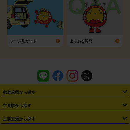
シーン別ガイド
よくある質問
都道府県から探す
・
北海道
・
青森県
・
岩手県
・
宮城県
・
秋田県
・
山形県
主要駅から探す
・
福島県
・
東京都
・
神奈川県
・
埼玉県
・
千葉県
・
茨城県
・
札幌駅
・
仙台駅
・
新宿駅
・
池袋駅
・
渋谷駅
・
東京駅
主要空港から探す
・
栃木県
・
群馬県
・
山梨県
・
愛知県
・
静岡県
・
岐阜県
・
横浜駅
・
川崎駅
・
大宮駅
・
西船橋駅
・
柏駅
・
名古屋駅
・
新千歳空港
・
仙台空港