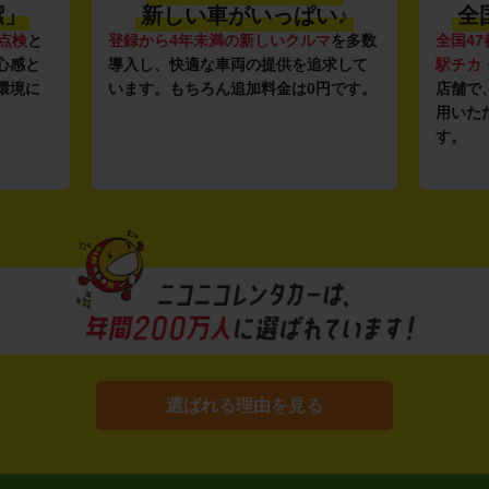
潔」
新しい車がいっぱい♪
全
点検
と
登録から4年未満の新しいクルマ
を多数
全国47
心感と
導入し、快適な車両の提供を追求して
駅チカ
環境に
います。もちろん追加料金は0円です。
店舗で
用いた
す。
選ばれる理由を見る