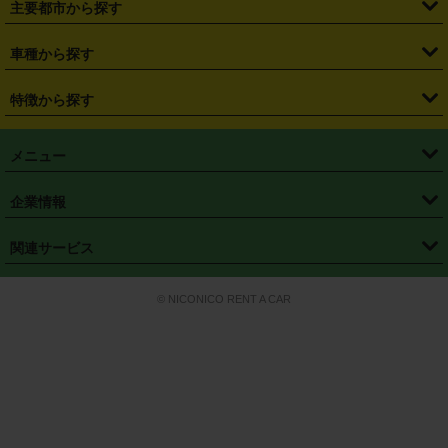
主要都市から探す
・
長野県
・
新潟県
・
富山県
・
石川県
・
福井県
・
大阪府
・
大阪駅
・
難波駅
・
三宮駅
・
京都駅
・
広島駅
・
博多駅
・
成田空港
・
羽田空港
・
兵庫県
・
京都府
・
滋賀県
・
和歌山県
・
奈良県
・
三重県
・
札幌市
・
仙台市
車種から探す
・
熊本駅
・
那覇空港駅
・
中部国際空港セントレア
・
関西国際空港
・
鳥取県
・
島根県
・
岡山県
・
広島県
・
山口県
・
徳島県
・
千葉市
・
さいたま市
・
軽自動車
・
コンパクトカー
・
ステーションワゴン・セダン
特徴から探す
・
大阪国際空港（伊丹空港）
・
神戸空港
・
香川県
・
愛媛県
・
高知県
・
福岡県
・
佐賀県
・
長崎県
・
横浜市
・
川崎市
・
ミニバン・ワンボックス
・
高級ミニバン・ワンボックス
・
SUV
・
岡山空港
・
徳島空港
・
ハイブリッド
・
宅配レンタカー
・
ETCカードレンタル
・
熊本県
・
大分県
・
宮崎県
・
鹿児島県
・
沖縄県
・
相模原市
・
新潟市
メニュー
・
軽トラック・商用バン
・
福岡空港
・
鹿児島空港
・
長期レンタル
・
深夜時間帯レンタル
・
免責補償プラス
・
静岡市
・
浜松市
・
・
トラック・バン
トップページ
・
はじめての方へ
・
ご利用案内
(タウンエースバン、ライトエースバン等)
企業情報
・
那覇空港
・
パーフェクト補償
・
スタッドレスタイヤ
・
直前予約
・
名古屋市
・
京都市
・
・
トラック・バン
ベストレート保証
・
予約から返却まで
・
・
店舗オリジナル
利用シーン別ガイ
(ハイエースバン・キャラバン等)
・
・
ニコパス(アプリ)
会社概要
・
ニュース
・
国際運転免許証
・
フランチャイズ募集
・
営業時間外返却サービス
・
個人情報保護
関連サービス
・
大阪市
・
堺市
ド
・
・
レッカー搬送サービス
カスタマーハラスメントに対する基本方針
・
神戸市
・
岡山市
・
・
車種・料金
カーリースなら「定額ニコノリパック」
・
店舗を探す
・
キャンペーン
© NICONICO RENT A CAR
・
特定商取引法に基づく表記
・
旅行業約款
・
広島市
・
北九州市
・
・
会員特典
超短期カーリースの「ニコリース」
・
選ばれる理由
・
安心・安全への取
り組み
・
福岡市
・
熊本市
・
清潔・快適な車内
・
徹底した車両点検
・
新しいクルマ
空間
・
お客様の声
・
お客様大賞
・
よくある質問