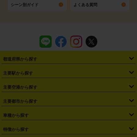
シーン別ガイド
よくある質問
都道府県から探す
・
北海道
・
青森県
・
岩手県
・
宮城県
・
秋田県
・
山形県
主要駅から探す
・
福島県
・
東京都
・
神奈川県
・
埼玉県
・
千葉県
・
茨城県
・
札幌駅
・
仙台駅
・
新宿駅
・
池袋駅
・
渋谷駅
・
東京駅
主要空港から探す
・
栃木県
・
群馬県
・
山梨県
・
愛知県
・
静岡県
・
岐阜県
・
横浜駅
・
川崎駅
・
大宮駅
・
西船橋駅
・
柏駅
・
名古屋駅
・
新千歳空港
・
仙台空港
主要都市から探す
・
長野県
・
新潟県
・
富山県
・
石川県
・
福井県
・
大阪府
・
大阪駅
・
難波駅
・
三宮駅
・
京都駅
・
広島駅
・
博多駅
・
成田空港
・
羽田空港
・
兵庫県
・
京都府
・
滋賀県
・
和歌山県
・
奈良県
・
三重県
・
札幌市
・
仙台市
車種から探す
・
熊本駅
・
那覇空港駅
・
中部国際空港セントレア
・
関西国際空港
・
鳥取県
・
島根県
・
岡山県
・
広島県
・
山口県
・
徳島県
・
千葉市
・
さいたま市
・
軽自動車
・
コンパクトカー
・
ステーションワゴン・セダン
特徴から探す
・
大阪国際空港（伊丹空港）
・
神戸空港
・
香川県
・
愛媛県
・
高知県
・
福岡県
・
佐賀県
・
長崎県
・
横浜市
・
川崎市
・
ミニバン・ワンボックス
・
高級ミニバン・ワンボックス
・
SUV