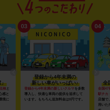
03
04
登録から4年未満の
潔」
新しい車がいっぱい♪
全
点検
と
登録から4年未満の新しいクルマ
を多数
全国47
心感と
導入し、快適な車両の提供を追求して
駅チカ
環境に
います。もちろん追加料金は0円です。
店舗で
用いた
す。