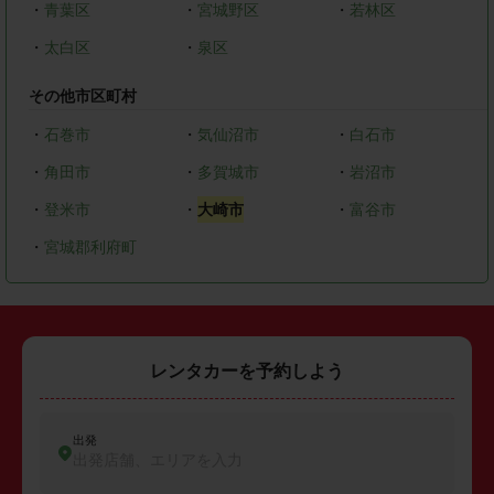
・
青葉区
・
宮城野区
・
若林区
・
太白区
・
泉区
その他市区町村
・
石巻市
・
気仙沼市
・
白石市
・
角田市
・
多賀城市
・
岩沼市
・
登米市
・
大崎市
・
富谷市
・
宮城郡利府町
レンタカーを予約しよう
出発
出発店舗、エリアを入力