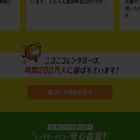
環境に
います。もちろん追加料金は0円です。
店舗で
用いた
す。
選ばれる理由を見る