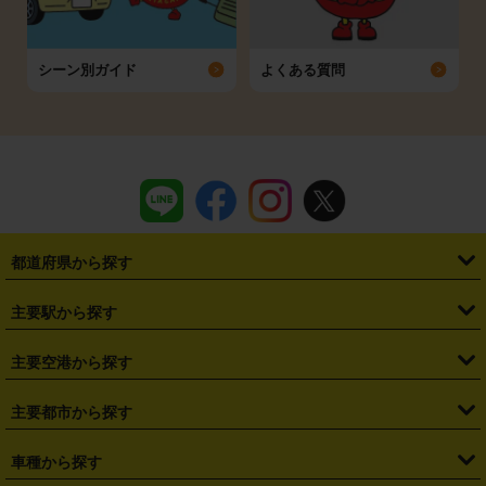
シーン別ガイド
よくある質問
都道府県から探す
・
北海道
・
青森県
・
岩手県
・
宮城県
・
秋田県
・
山形県
主要駅から探す
・
福島県
・
東京都
・
神奈川県
・
埼玉県
・
千葉県
・
茨城県
・
札幌駅
・
仙台駅
・
新宿駅
・
池袋駅
・
渋谷駅
・
東京駅
主要空港から探す
・
栃木県
・
群馬県
・
山梨県
・
愛知県
・
静岡県
・
岐阜県
・
横浜駅
・
川崎駅
・
大宮駅
・
西船橋駅
・
柏駅
・
名古屋駅
・
新千歳空港
・
仙台空港
主要都市から探す
・
長野県
・
新潟県
・
富山県
・
石川県
・
福井県
・
大阪府
・
大阪駅
・
難波駅
・
三宮駅
・
京都駅
・
広島駅
・
博多駅
・
成田空港
・
羽田空港
・
兵庫県
・
京都府
・
滋賀県
・
和歌山県
・
奈良県
・
三重県
・
札幌市
・
仙台市
車種から探す
・
熊本駅
・
那覇空港駅
・
中部国際空港セントレア
・
関西国際空港
・
鳥取県
・
島根県
・
岡山県
・
広島県
・
山口県
・
徳島県