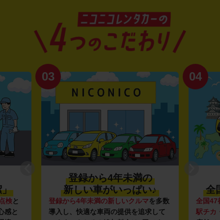
03
04
登録から4年未満の
潔」
新しい車がいっぱい♪
全
点検
と
登録から4年未満の新しいクルマ
を多数
全国47
心感と
導入し、快適な車両の提供を追求して
駅チカ