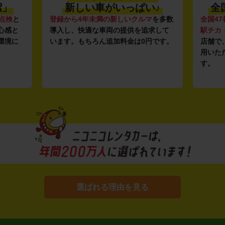
潔」
新しい車がいっぱい♪
全
点検
と
登録から4年未満の新しいクルマ
を多数
全国47
心感と
導入し、快適な車両の提供を追求して
駅チカ
環境に
います。もちろん追加料金は0円です。
店舗で
用いた
す。
選ばれる理由を見る