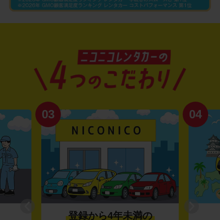
03
04
登録から4年未満の