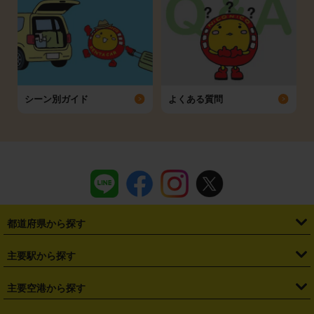
シーン別ガイド
よくある質問
都道府県から探す
・
北海道
・
青森県
・
岩手県
・
宮城県
・
秋田県
・
山形県
主要駅から探す
・
福島県
・
東京都
・
神奈川県
・
埼玉県
・
千葉県
・
茨城県
・
札幌駅
・
仙台駅
・
新宿駅
・
池袋駅
・
渋谷駅
・
東京駅
主要空港から探す
・
栃木県
・
群馬県
・
山梨県
・
愛知県
・
静岡県
・
岐阜県
・
横浜駅
・
川崎駅
・
大宮駅
・
西船橋駅
・
柏駅
・
名古屋駅
・
新千歳空港
・
仙台空港