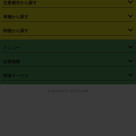
主要都市から探す
・
長野県
・
新潟県
・
富山県
・
石川県
・
福井県
・
大阪府
・
大阪駅
・
難波駅
・
三宮駅
・
京都駅
・
広島駅
・
博多駅
・
成田空港
・
羽田空港
・
兵庫県
・
京都府
・
滋賀県
・
和歌山県
・
奈良県
・
三重県
・
札幌市
・
仙台市
車種から探す
・
熊本駅
・
那覇空港駅
・
中部国際空港セントレア
・
関西国際空港
・
鳥取県
・
島根県
・
岡山県
・
広島県
・
山口県
・
徳島県
・
千葉市
・
さいたま市
・
軽自動車
・
コンパクトカー
・
ステーションワゴン・セダン
特徴から探す
・
大阪国際空港（伊丹空港）
・
神戸空港
・
香川県
・
愛媛県
・
高知県
・
福岡県
・
佐賀県
・
長崎県
・
横浜市
・
川崎市
・
ミニバン・ワンボックス
・
高級ミニバン・ワンボックス
・
SUV
・
岡山空港
・
徳島空港
・
ハイブリッド
・
宅配レンタカー
・
ETCカードレンタル
・
熊本県
・
大分県
・
宮崎県
・
鹿児島県
・
沖縄県
・
相模原市
・
新潟市
メニュー
・
軽トラック・商用バン
・
福岡空港
・
鹿児島空港
・
長期レンタル
・
深夜時間帯レンタル
・
免責補償プラス
・
静岡市
・
浜松市
・
・
トラック・バン
トップページ
・
はじめての方へ
・
ご利用案内
(タウンエースバン、ライトエースバン等)
企業情報
・
那覇空港
・
パーフェクト補償
・
スタッドレスタイヤ
・
直前予約
・
名古屋市
・
京都市
・
・
トラック・バン
ベストレート保証
・
予約から返却まで
・
・
店舗オリジナル
利用シーン別ガイ
(ハイエースバン・キャラバン等)
・
・
ニコパス(アプリ)
会社概要
・
ニュース
・
国際運転免許証
・
フランチャイズ募集
・
営業時間外返却サービス
・
個人情報保護
関連サービス
・
大阪市
・
堺市
ド
・
・
レッカー搬送サービス
カスタマーハラスメントに対する基本方針
・
神戸市
・
岡山市
・
・
車種・料金
カーリースなら「定額ニコノリパック」
・
店舗を探す
・
キャンペーン
© NICONICO RENT A CAR
・
特定商取引法に基づく表記
・
旅行業約款
・
広島市
・
北九州市
・
・
会員特典
超短期カーリースの「ニコリース」
・
選ばれる理由
・
安心・安全への取
り組み
・
福岡市
・
熊本市
・
清潔・快適な車内
・
徹底した車両点検
・
新しいクルマ
空間
・
お客様の声
・
お客様大賞
・
よくある質問