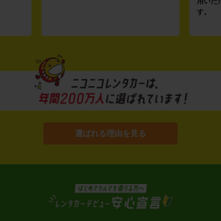
用いた
す。
選ばれる理由を見る