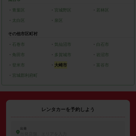
・
青葉区
・
宮城野区
・
若林区
・
太白区
・
泉区
その他市区町村
・
石巻市
・
気仙沼市
・
白石市
・
角田市
・
多賀城市
・
岩沼市
・
登米市
・
大崎市
・
富谷市
・
宮城郡利府町
レンタカーを予約しよう
出発
出発店舗、エリアを入力