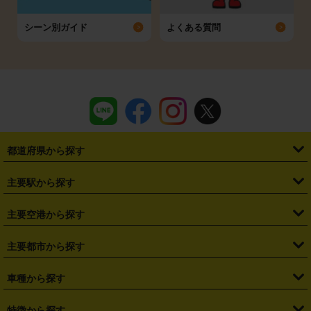
シーン別ガイド
よくある質問
都道府県から探す
・
北海道
・
青森県
・
岩手県
・
宮城県
・
秋田県
・
山形県
主要駅から探す
・
福島県
・
東京都
・
神奈川県
・
埼玉県
・
千葉県
・
茨城県
・
札幌駅
・
仙台駅
・
新宿駅
・
池袋駅
・
渋谷駅
・
東京駅
主要空港から探す
・
栃木県
・
群馬県
・
山梨県
・
愛知県
・
静岡県
・
岐阜県
・
横浜駅
・
川崎駅
・
大宮駅
・
西船橋駅
・
柏駅
・
名古屋駅
・
新千歳空港
・
仙台空港
主要都市から探す
・
長野県
・
新潟県
・
富山県
・
石川県
・
福井県
・
大阪府
・
大阪駅
・
難波駅
・
三宮駅
・
京都駅
・
広島駅
・
博多駅
・
成田空港
・
羽田空港
・
兵庫県
・
京都府
・
滋賀県
・
和歌山県
・
奈良県
・
三重県
・
札幌市
・
仙台市
車種から探す
・
熊本駅
・
那覇空港駅
・
中部国際空港セントレア
・
関西国際空港
・
鳥取県
・
島根県
・
岡山県
・
広島県
・
山口県
・
徳島県
・
千葉市
・
さいたま市
・
軽自動車
・
コンパクトカー
・
ステーションワゴン・セダン
特徴から探す
・
大阪国際空港（伊丹空港）
・
神戸空港