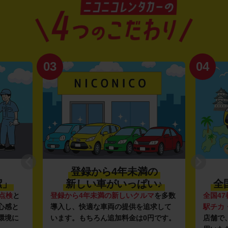
03
04
登録から4年未満の
潔」
新しい車がいっぱい♪
全
点検
と
登録から4年未満の新しいクルマ
を多数
全国47
心感と
導入し、快適な車両の提供を追求して
駅チカ
環境に
います。もちろん追加料金は0円です。
店舗で